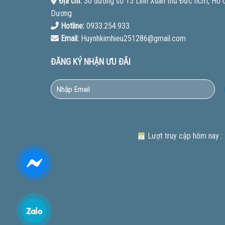
Địa chỉ:
30 đường số 15 Linh Xuân thủ Đức hcm, Hồ Ch
Dương
Hotline:
0933.254.933
Email:
Huynhkimhieu251286@gmail.com
ĐĂNG KÝ NHẬN ƯU ĐÃI
Lượt truy cập hôm nay :