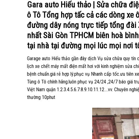
Gara auto Hiếu thảo | Sửa chữa đi
ô Tô Tổng hợp tấc cả các dòng xe 
đường dây nóng trực tiếp tổng đài
nhất Sài Gòn TPHCM biên hoà bình
tại nhà tại đường mọi lúc mọi nơi t
Garage auto Hiếu thảo gần đây dịch Vụ sửa chữa quy tín c
lịch xe chết máy mất điện mất hơi với kinh nghiệm sửa c
bệnh chuẩn.giá rẻ hợp lý.phục vụ Nhanh cấp tốc.ưu tiên xe
Tùng ô Tô chính hãng.luôn phục vụ 24/24 ,24/7 báo giá t
Việt Nam quận 1.2.3.4.5.6.7.8.9.10.11.12….vv. Chuyên ngh
thường 10phut