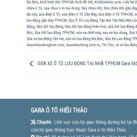
thủ Đức
,
kích bình ôtô TPHCM
,
Kích đề ôtô
,
Kichbinhoto.com
,
Liên hệ:
chữa ô Tô
,
sua chua o to luu dong
,
Sửa chửa ôtô
,
Sửa chữa ôtô gần đây
tận nơi
,
sửa điện ô Tô
,
sửa điện ô Tô Gần Đây
,
sửa điện ô Tô TPHCM
,
s
lưu động gần đây TPHCM
,
Sửa Ô Tô Lưu Động Tận Nơi Tận Nhà Mọi Lú
động
,
Sửa ôtô lưu động
,
Sửa ôtô lưu động biên hoà
,
sửa ôtô lưu động d
Đức
,
Sửa ôtô lưu động TPHCM
,
sửa xe chết máy
,
sua xe luu dong
,
Sửa 
Sửa xe lưu động Tân nơi
,
sửa xe lưu động thủ Đức
,
Sửa Xe Lưu động T
Suaotoluudonghcm.com
,
Suaxeluudong.com.vn
,
Tin Tức
,
vá vỏ lưu độn
SỬA XE Ô TÔ LƯU ĐỘNG TẠI NHÀ TPHCM Gara ôtô 
GARA Ô TÔ HIẾU THẢO
Chuyên:
Lĩnh vực cứu hộ giao thông đường bộ tại Bì
cứu hộ giao thông trực thuộc Gara ô tô Hiếu Thảo