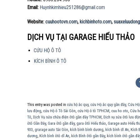
Email:
Huynhkimhieu251286@gmail.com
Website:
cuuhootovn.com
,
kichbinhoto.com
,
suaxeluudong
DỊCH VỤ TẠI GARAGE HIẾU THẢO
CỨU HỘ Ô TÔ
KÍCH BÌNH Ô TÔ
This entry was posted in
cứu hộ ắc quy
,
cứu Hộ ắc quy gần đây
,
Cứu Hộ
lưu động
,
cứu Hộ ô Tô Sài Gòn
,
cứu Hộ ô tô TPHCM
,
cuu ho oto
,
Cứu h
Tô
,
Dịch Vụ sửa chữa điện ôtô gần đây TPHCM
,
Dịch vụ sửa ôtô lưu độ
ôtô Gần Đây
,
Gara ôtô gần đây
,
gara ôtô Hiếu thảo
,
Garage auto Hiếu th
933
,
grarage auto Sài Gòn
,
kích bình bình dương
,
kích bình dĩ An
,
Kích 
dương
,
Kích bình ôtô dĩ An
,
kích Bình ôtô gần Đây
,
kích bình ôtô gần đâ