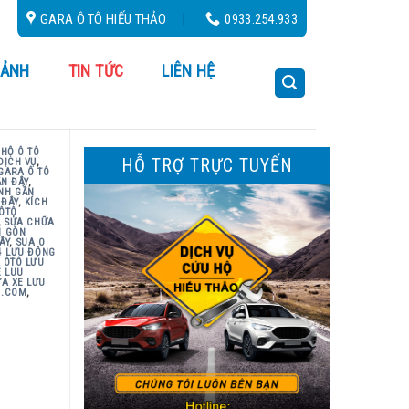
GARA Ô TÔ HIẾU THẢO
0933.254.933
 ẢNH
TIN TỨC
LIÊN HỆ
HỘ Ô TÔ
HỖ TRỢ TRỰC TUYẾN
DỊCH VỤ
,
GARA Ô TÔ
N ĐÂY
,
ÌNH GẦN
 ĐÂY
,
KÍCH
 ÔTÔ
,
SỬA CHỮA
I GÒN
ÂY
,
SUA O
4 LƯU ĐỘNG
 ÔTÔ LƯU
E LUU
ỬA XE LƯU
M.COM
,