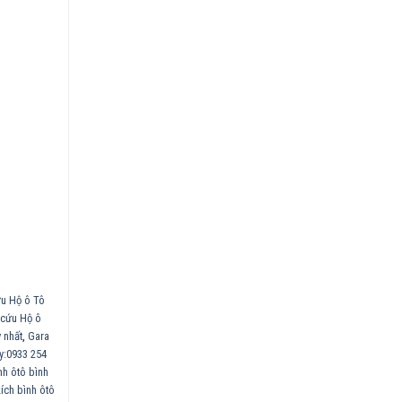
u Hộ ô Tô
 cứu Hộ ô
 nhất
,
Gara
y:0933 254
nh ôtô bình
kích bình ôtô