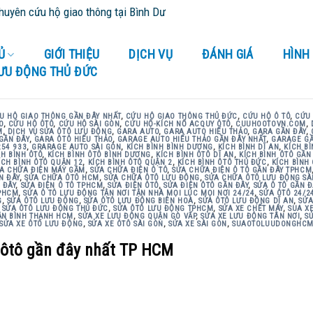
 hộ giao thông tại Bình Dương và tỉnh thành lân cận - Cứu Hộ 24/24
Ủ
GIỚI THIỆU
DỊCH VỤ
ĐÁNH GIÁ
HÌNH
LƯU ĐỘNG THỦ ĐỨC
U HỘ GIAO THÔNG GẦN ĐÂY NHẤT
,
CỨU HỘ GIAO THÔNG THỦ ĐỨC
,
CỨU HỘ Ô TÔ
,
CỨU 
O
,
CỨU HỘ ÔTÔ
,
CỨU HỘ SÀI GÒN
,
CỨU HỘ-KÍCH NỔ ACQUY ÔTÔ
,
CUUHOOTOVN.COM
,
M
,
DỊCH VỤ SỬA ÔTÔ LƯU ĐỘNG
,
GARA AUTO
,
GARA AUTO HIẾU THẢO
,
GARA GẦN ĐÂY
,
GẦN ĐÂY
,
GARA ÔTÔ HIẾU THẢO
,
GARAGE AUTO HIẾU THẢO GẦN ĐÂY NHẤT
,
GARAGE GẦ
254 933
,
GRARAGE AUTO SÀI GÒN
,
KÍCH BÌNH BÌNH DƯƠNG
,
KÍCH BÌNH DĨ AN
,
KÍCH B
CH BÌNH ÔTÔ
,
KÍCH BÌNH ÔTÔ BÌNH DƯƠNG
,
KÍCH BÌNH ÔTÔ DĨ AN
,
KÍCH BÌNH ÔTÔ GẦN
ÍCH BÌNH ÔTÔ QUẬN 12
,
KÍCH BÌNH ÔTÔ QUẬN 2
,
KÍCH BÌNH ÔTÔ THỦ ĐỨC
,
KÍCH BÌNH
A CHỮA ĐIỆN MÁY GẦM
,
SỬA CHỮA ĐIỆN Ô TÔ
,
SỬA CHỮA ĐIỆN Ô TÔ GẦN ĐÂY TPHCM
N ĐÂY
,
SỬA CHỮA ÔTÔ HCM
,
SỬA CHỮA ÔTÔ LƯU ĐỘNG
,
SỬA CHỮA ÔTÔ LƯU ĐỘNG SÀ
 ĐÂY
,
SỬA ĐIỆN Ô TÔ TPHCM
,
SỬA ĐIỆN ÔTÔ
,
SỬA ĐIỆN ÔTÔ GẦN ĐÂY
,
SỬA Ô TÔ GẦN Đ
TPHCM
,
SỬA Ô TÔ LƯU ĐỘNG TẬN NƠI TẬN NHÀ MỌI LÚC MỌI NƠI 24/24
,
SỬA ÔTÔ 24/2
G
,
SỬA ÔTÔ LƯU ĐỘNG
,
SỬA ÔTÔ LƯU ĐỘNG BIÊN HOÀ
,
SỬA ÔTÔ LƯU ĐỘNG DĨ AN
,
SỬA
,
SỬA ÔTÔ LƯU ĐỘNG THỦ ĐỨC
,
SỬA ÔTÔ LƯU ĐỘNG TPHCM
,
SỬA XE CHẾT MÁY
,
SUA X
ẬN BÌNH THẠNH HCM
,
SỬA XE LƯU ĐỘNG QUẬN GÒ VẤP
,
SỬA XE LƯU ĐỘNG TÂN NƠI
,
S
SỬA XE ÔTÔ LƯU ĐỘNG
,
SỬA XE ÔTÔ SÀI GÒN
,
SỬA XE SÀI GÒN
,
SUAOTOLUUDONGHC
n ôtô gần đây nhất TP HCM