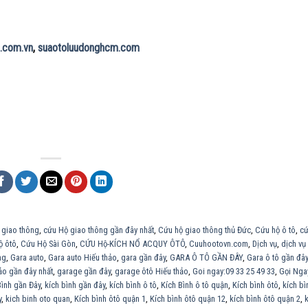
.com.vn
,
suaotoluudonghcm.com
 giao thông
,
cứu Hộ giao thông gần đây nhất
,
Cứu hộ giao thông thủ Đức
,
Cứu hộ ô tô
,
cứ
ộ ôtô
,
Cứu Hộ Sài Gòn
,
CỨU Hộ-KÍCH NỔ ACQUY ÔTÔ
,
Cuuhootovn.com
,
Dịch vụ
,
dịch vụ
ng
,
Gara auto
,
Gara auto Hiếu thảo
,
gara gần đây
,
GARA Ô TÔ GẦN ĐÂY
,
Gara ô tô gần đây
ảo gần đây nhất
,
garage gần đây
,
garage ôtô Hiếu thảo
,
Goi ngay:09 33 25 49 33
,
Gọi Nga
Bình gần Đây
,
kích bình gần đây
,
kích bình ô tô
,
Kích Bình ô tô quận
,
Kích bình ôtô
,
kích bì
y
,
kich binh oto quan
,
Kích bình ôtô quận 1
,
Kích bình ôtô quận 12
,
kích bình ôtô quận 2
,