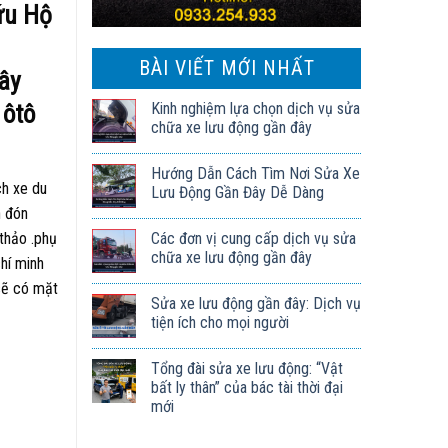
ứu Hộ
BÀI VIẾT MỚI NHẤT
ây
 ôtô
Kinh nghiệm lựa chọn dịch vụ sửa
chữa xe lưu động gần đây
Hướng Dẫn Cách Tìm Nơi Sửa Xe
ch xe du
Lưu Động Gần Đây Dễ Dàng
h đón
Các đơn vị cung cấp dịch vụ sửa
 thảo .phụ
chữa xe lưu động gần đây
hí minh
 sẽ có mặt
Sửa xe lưu động gần đây: Dịch vụ
tiện ích cho mọi người
Tổng đài sửa xe lưu động: “Vật
bất ly thân” của bác tài thời đại
mới