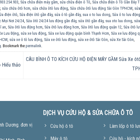
0933.254.933
,
Sửa chữa điện máy gầm
,
sửa chữa điện ô Tô
,
Sửa chữa điện ô Tô Gần Đây
,
sửa chữa ôtô hcm
,
sửa chữa ôtô lưu động
,
Sửa chữa ôtô lưu động Sài Gòn TPHCM
,
sửa
ửa điện ôtô
,
Sửa điện ôtô gần đây
,
sửa ô tô gần đây
,
sua o to luu dong
,
Sửa ô to lưu độn
c Mọi Nơi 24/24
,
Sửa ôtô 24/24 lưu động gần đây
,
sửa ôtô gần đây
,
sua oto luu dong
,
sửa
ĩ an
,
Sửa ôtô lưu động hcm
,
Sửa ôtô lưu động hcm
,
Sửa ôtô lưu động quận 12
,
Sửa ôtô lư
Xe Lưu Động
,
sửa xe lưu động
,
Sửa xe lưu động quận bình Thạnh Hcm
,
Sửa xe lưu động 
PHCM
,
sửa xe ô tô lưu động
,
Sửa xe ôtô lưu động
,
sửa xe ôtô Sài Gòn
,
sửa Xe Sài Gòn
,
g
. Bookmark the
permalink
.
CÂU BÌNH Ô TO KÍCH CỨU HỘ ĐIỆN MÁY GẦM Sửa Xe ôtô
Hiếu thảo
TP
DỊCH VỤ CỨU HỘ & SỬA CHỮA Ô TÔ
nh Dương. đơn vị
Cứu hộ ô tô
Làm lốp ô tô lư
Máy ô tô
Cứu hộ - kích n