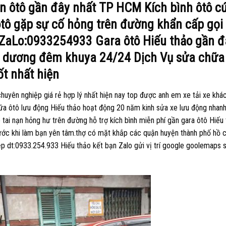
ện ôtô gần đây nhất TP HCM Kích bình ôtô c
ôtô gặp sự cố hỏng trên đường khẩn cấp gọi
 ZaLo:0933254933 Gara ôtô Hiếu thảo gần đ
 dương đêm khuya 24/24 Dịch Vụ sửa chữa
ốt nhất hiện
huyên nghiệp giá rẻ hợp lý nhất hiện nay top được anh em xe tải xe khá
hữa ôtô lưu động Hiếu thảo hoạt động 20 năm kinh sửa xe lưu động nhan
 tai nạn hỏng hư trên đường hỗ trợ kích bình miễn phí gần gara ôtô Hiếu
rước khi làm bạn yên tâm.thợ có mặt khắp các quận huyện thành phố hồ c
iệp dt:0933.254.933 Hiếu thảo kết bạn Zalo gửi vị trí google goolemaps