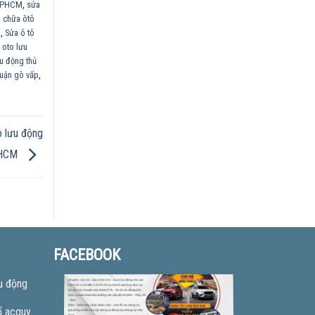
 TPHCM
,
sửa
 chữa ôtô
g
,
Sửa ô tô
 oto lưu
u động thủ
quận gò vấp
,
 lưu động
HCM
FACEBOOK
u động
ổ acquy