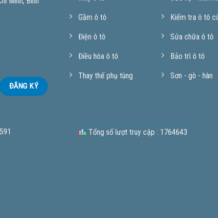
í Minh, Bình
Gầm ô tô
Kiểm tra ô tô c
Điện ô tô
Sửa chữa ô tô
Điều hòa ô tô
Bảo trì ô tô
Thay thế phụ tùng
Sơn - gò - hàn
 591
Tổng số lượt truy cập : 1764643