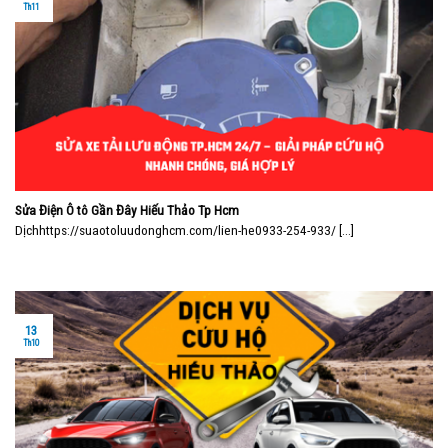
Th11
Sửa Điện Ô tô Gần Đây Hiếu Thảo Tp Hcm
Dịchhttps://suaotoluudonghcm.com/lien-he0933-254-933/ [...]
13
Th10