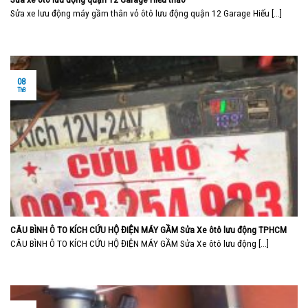
Sửa xe lưu động máy gầm thân vỏ ôtô lưu động quận 12 Garage Hiếu [...]
08
Th8
CÂU BÌNH Ô TO KÍCH CỨU HỘ ĐIỆN MÁY GẦM Sửa Xe ôtô lưu động TPHCM
CÂU BÌNH Ô TO KÍCH CỨU HỘ ĐIỆN MÁY GẦM Sửa Xe ôtô lưu động [...]