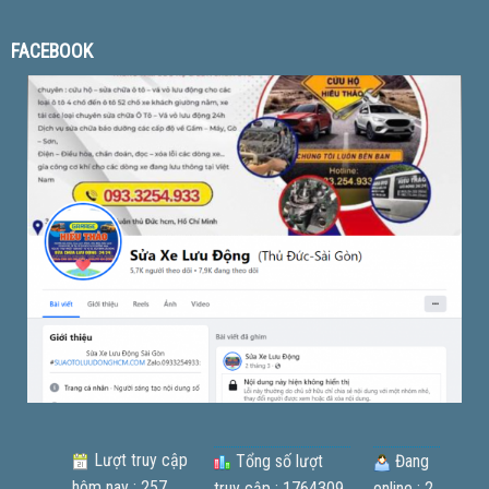
FACEBOOK
Lượt truy cập
Tổng số lượt
Đang
hôm nay : 257
truy cập : 1764309
online : 2