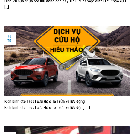
Dịch Vụ sửa chữa ôtô lưu động gần đây TPHCM garage auto Hiếu thảo cứu
[...]
29
Th9
Kích bình ôtô | sos | cứu Hộ ô Tô | sửa xe lưu động
Kích bình ôtô | sos | cứu Hộ ô Tô | sửa xe lưu động [...]