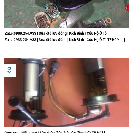
ZaLo:0933.254.933 | Sửa ôtô lưu động | Kích Bình | Cứu Hộ Ô Tô
ZaLo:0933.254.933 | Sửa ôtô lưu động | Kích Bình | Cứu Hộ Ô Tô TPHCM [...]
02
Th8
Gara auto Hiếu thảo | Sửa chữa điện ôtô gần đây nhất TP HCM