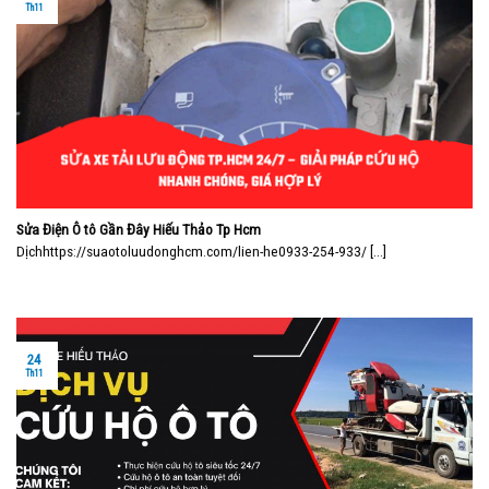
Th11
Sửa Điện Ô tô Gần Đây Hiếu Thảo Tp Hcm
Dịchhttps://suaotoluudonghcm.com/lien-he0933-254-933/ [...]
24
Th11