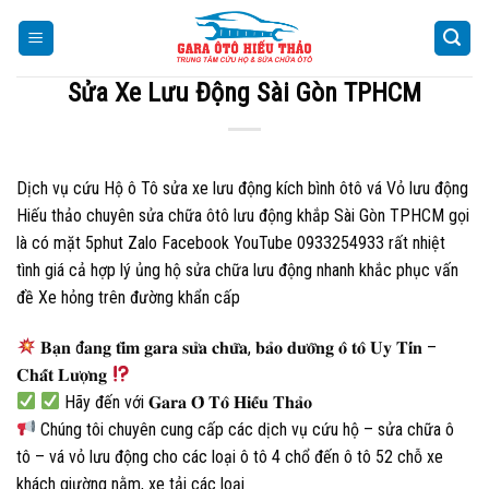
Skip
to
content
Sửa Xe Lưu Động Sài Gòn TPHCM
Dịch vụ cứu Hộ ô Tô sửa xe lưu động kích bình ôtô vá Vỏ lưu động
Hiếu thảo chuyên sửa chữa ôtô lưu động khắp Sài Gòn TPHCM gọi
là có mặt 5phut Zalo Facebook YouTube 0933254933 rất nhiệt
tình giá cả hợp lý ủng hộ sửa chữa lưu động nhanh khắc phục vấn
đề Xe hỏng trên đường khẩn cấp
𝐁𝐚̣𝐧 đ𝐚𝐧𝐠 𝐭𝐢̀𝐦 𝐠𝐚𝐫𝐚 𝐬𝐮̛̉𝐚 𝐜𝐡𝐮̛̃𝐚, 𝐛𝐚̉𝐨 𝐝𝐮̛𝐨̛̃𝐧𝐠 𝐨̂ 𝐭𝐨̂ 𝐔𝐲 𝐓𝐢́𝐧 –
𝐂𝐡𝐚̂́𝐭 𝐋𝐮̛𝐨̛̣𝐧𝐠
Hãy đến với 𝐆𝐚𝐫𝐚 𝐎̂ 𝐓𝐨̂ 𝐇𝐢𝐞̂́𝐮 𝐓𝐡𝐚̉𝐨
Chúng tôi chuyên cung cấp các dịch vụ cứu hộ – sửa chữa ô
tô – vá vỏ lưu động cho các loại ô tô 4 chổ đến ô tô 52 chỗ xe
khách giường nằm, xe tải các loại