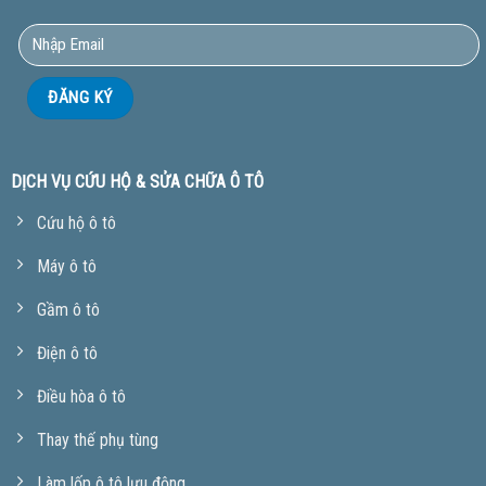
DỊCH VỤ CỨU HỘ & SỬA CHỮA Ô TÔ
Cứu hộ ô tô
Máy ô tô
Gầm ô tô
Điện ô tô
Điều hòa ô tô
Thay thế phụ tùng
Làm lốp ô tô lưu động