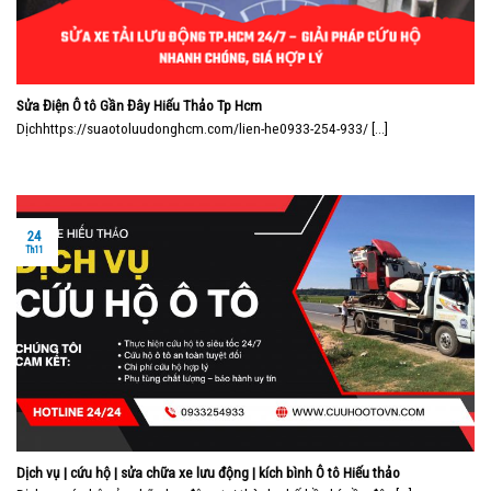
Sửa Điện Ô tô Gần Đây Hiếu Thảo Tp Hcm
Dịchhttps://suaotoluudonghcm.com/lien-he0933-254-933/ [...]
24
Th11
Dịch vụ | cứu hộ | sửa chữa xe lưu động | kích bình Ô tô Hiếu thảo