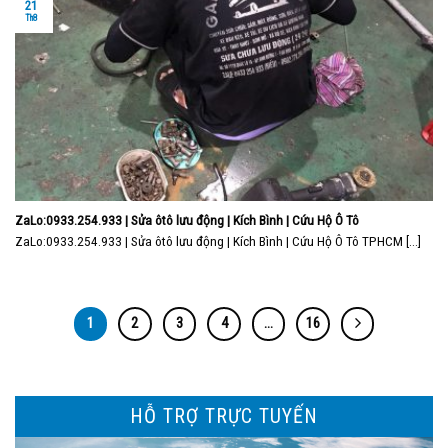
21
Th8
ZaLo:0933.254.933 | Sửa ôtô lưu động | Kích Bình | Cứu Hộ Ô Tô
ZaLo:0933.254.933 | Sửa ôtô lưu động | Kích Bình | Cứu Hộ Ô Tô TPHCM [...]
1
2
3
4
…
16
HỖ TRỢ TRỰC TUYẾN