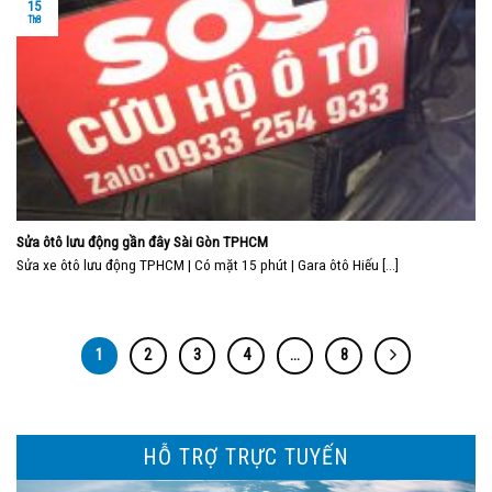
15
Th8
Sửa ôtô lưu động gần đây Sài Gòn TPHCM
Sửa xe ôtô lưu động TPHCM | Có mặt 15 phút | Gara ôtô Hiếu [...]
1
2
3
4
…
8
HỖ TRỢ TRỰC TUYẾN