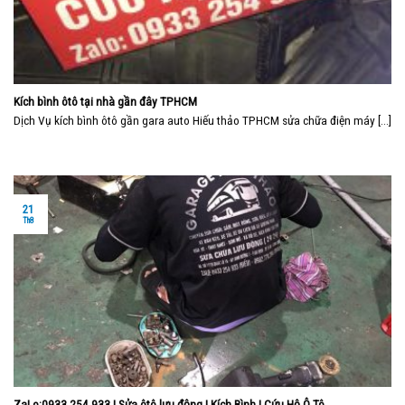
Kích bình ôtô tại nhà gần đây TPHCM
Dịch Vụ kích bình ôtô gần gara auto Hiếu thảo TPHCM sửa chữa điện máy [...]
21
Th8
ZaLo:0933.254.933 | Sửa ôtô lưu động | Kích Bình | Cứu Hộ Ô Tô