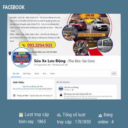
FACEBOOK
Lượt truy cập
Tổng số lượt
Đang
hôm nay : 1865
truy cập : 1761830
online : 4