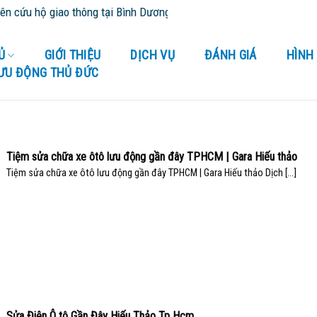
 giao thông tại Bình Dương và tỉnh thành lân cận - Cứu Hộ 24/24
Ủ
GIỚI THIỆU
DỊCH VỤ
ĐÁNH GIÁ
HÌNH
LƯU ĐỘNG THỦ ĐỨC
Tiệm sửa chữa xe ôtô lưu động gần đây TPHCM | Gara Hiếu thảo
Tiệm sửa chữa xe ôtô lưu động gần đây TPHCM | Gara Hiếu thảo Dịch [...]
Sửa Điện Ô tô Gần Đây Hiếu Thảo Tp Hcm