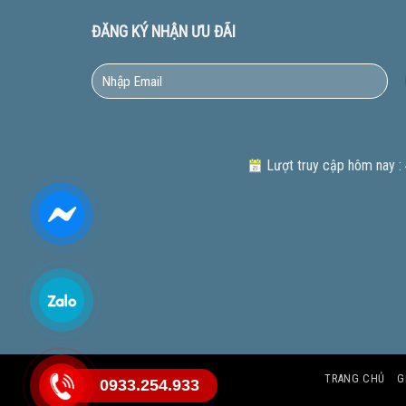
ĐĂNG KÝ NHẬN ƯU ĐÃI
Lượt truy cập hôm nay :
TRANG CHỦ
G
0933.254.933