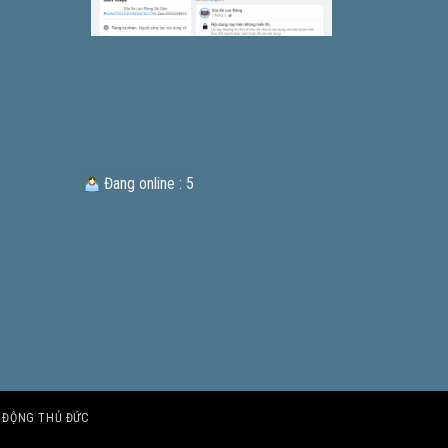
Đang online : 5
U ĐỘNG THỦ ĐỨC