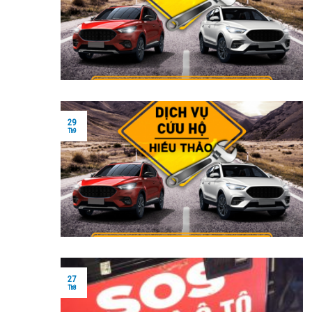
29
Th9
27
Th8