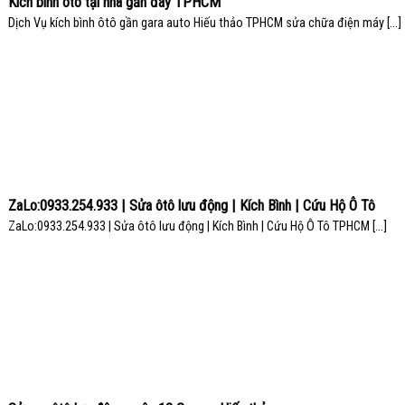
Kích bình ôtô tại nhà gần đây TPHCM
Dịch Vụ kích bình ôtô gần gara auto Hiếu thảo TPHCM sửa chữa điện máy [...]
ZaLo:0933.254.933 | Sửa ôtô lưu động | Kích Bình | Cứu Hộ Ô Tô
ZaLo:0933.254.933 | Sửa ôtô lưu động | Kích Bình | Cứu Hộ Ô Tô TPHCM [...]