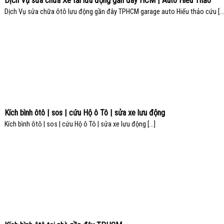
Dịch Vụ sửa chữa Xe tải lưu động gần đây HCM | Auto Hiếu Thảo
Dịch Vụ sửa chữa ôtô lưu động gần đây TPHCM garage auto Hiếu thảo cứu [...
Kích bình ôtô | sos | cứu Hộ ô Tô | sửa xe lưu động
Kích bình ôtô | sos | cứu Hộ ô Tô | sửa xe lưu động [...]