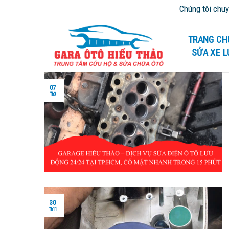
Skip
Chúng tôi chuyên cứu hộ
to
content
TRANG CH
SỬA XE 
07
Th3
30
Th11