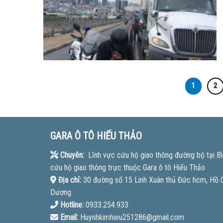
1
2
GARA Ô TÔ HIẾU THẢO
Chuyên:
Lĩnh vực cứu hộ giao thông đường bộ tại Bì
cứu hộ giao thông trực thuộc Gara ô tô Hiếu Thảo
Địa chỉ:
30 đường số 15 Linh Xuân thủ Đức hcm, Hồ Ch
Dương
Hotline:
0933.254.933
Email:
Huynhkimhieu251286@gmail.com