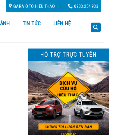
GARA Ô TÔ HIẾU THẢO
0933.254.933
 ẢNH
TIN TỨC
LIÊN HỆ
HỖ TRỢ TRỰC TUYẾN