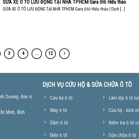
SỬA XE Ô TÔ LƯU ĐỘNG TẠI NHÀ TPHCM Gara ôtô Hiếu thảo
SỬA XE Ô TÔ LƯU ĐỘNG TẠI NHÀ TPHCM Gara ôtô Hiếu thảo | Dịch [...]
3
4
…
12
DỊCH VỤ CỨU HỘ & SỬA CHỮA Ô TÔ
nh Dương. đơn vị
Cứu hộ ô tô
Làm lốp ô tô lư
Máy ô tô
Cứu hộ - kích n
í Minh, Bình
Gầm ô tô
Kiểm tra ô tô c
Điện ô tô
Sửa chữa ô tô