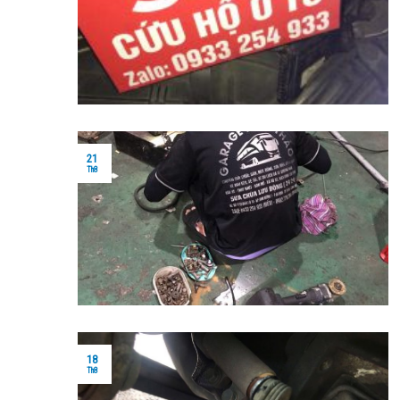
21
Th8
18
Th8