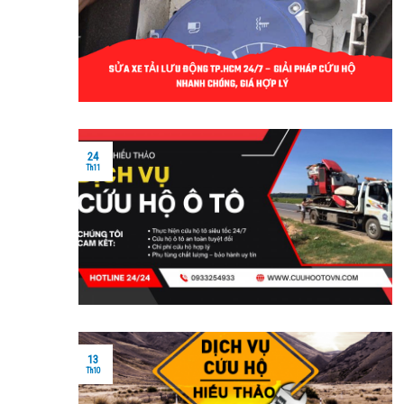
24
Th11
13
Th10