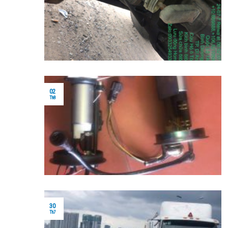
02
Th8
30
Th7