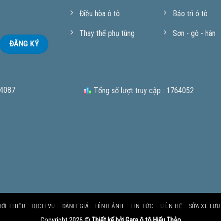
Điều hòa ô tô
Bảo trì ô tô
Thay thế phụ tùng
Sơn - gò - hàn
 4087
Tổng số lượt truy cập : 1764052
IỚI THIỆU
DỊCH VỤ
ĐÁNH GIÁ
HÌNH ẢNH
TIN TỨC
LIÊN HỆ
SỬA XE LƯ
Copyright 2026 ©
Thiết kế bởi Gara ô tô Hiếu Thảo