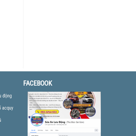
FACEBOOK
u động
ổ acquy
ũ