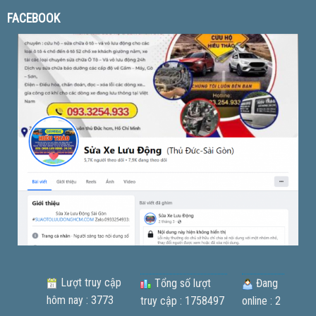
FACEBOOK
Lượt truy cập
Tổng số lượt
Đang
hôm nay : 3773
truy cập : 1758497
online : 2