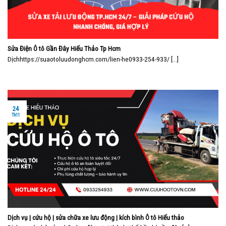
Sửa Điện Ô tô Gần Đây Hiếu Thảo Tp Hcm
Dịchhttps://suaotoluudonghcm.com/lien-he0933-254-933/ [...]
24
Th11
Dịch vụ | cứu hộ | sửa chữa xe lưu động | kích bình Ô tô Hiếu thảo