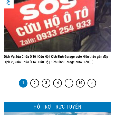
06
Th9
Dịch Vụ Sửa Chữa Ô Tô | Cứu Hộ | Kích Bình Garage auto Hiếu thảo gần đây
Dịch Vụ Sửa Chữa Ô Tô | Cứu Hộ | Kích Bình Garage auto Hiếu [...]
1
2
3
4
…
10
HỖ TRỢ TRỰC TUYẾN