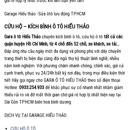
giá rẻ hợp lý nhất trước khi làm bạn yên tâm
Garage Hiếu thảo -Sửa ôtô lưu động TPHCM
CỨU HỘ – KÍCH BÌNH Ô TÔ HIẾU THẢO
Gara ô tô Hiếu Thảo
chuyên kích bình ô tô, cứu hộ ô tô
tất cả các
quận huyện Hồ Chí Minh, từ 4 chỗ đến 52 chỗ, xe khách, xe tải…
.
Đáp ứng nhu cầu ngày môt đa dạng và phong phú với dây chuyển
trang thiết bị hiện đại cùng đội ngũ thợ kỹ thuật lành nghề, nhiều
năm kinh nghiệm. Với phương châm nhanh chóng, chính xác, giá cả
cạnh tranh, phục vụ 24/24h bất kỳ nơi đâu, trong mọi điều kiện thời
tiết Hãy gọi ngay cho GARA Ô TÔ HIẾU THẢO theo số điện thoại
Hotline:
0933.254.933
để khắc phục sự cố nhanh nhất nhằm giảm
thiểu rủi ro và đỡ mất thời gian chờ.giá rẻ hợp lý nhất hiện nay tại
Sài Gòn TPHCM biên hoà bình dương
DỊCH VỤ TẠI GARAGE HIẾU THẢO
CỨU HỘ Ô TÔ