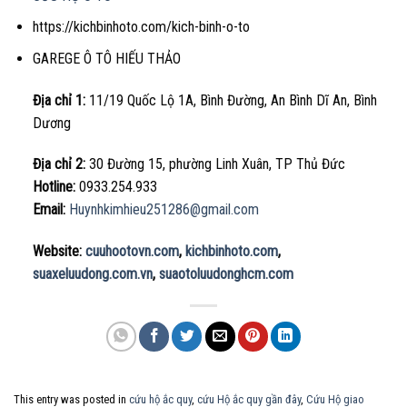
https://kichbinhoto.com/kich-binh-o-to
GAREGE Ô TÔ HIẾU THẢO
Địa chỉ 1:
11/19 Quốc Lộ 1A, Bình Đường, An Bình Dĩ An, Bình
Dương
Địa chỉ 2:
30 Đường 15, phường Linh Xuân, TP Thủ Đức
Hotline:
0933.254.933
Email:
Huynhkimhieu251286@gmail.com
Website:
cuuhootovn.com
,
kichbinhoto.com
,
suaxeluudong.com.vn
,
suaotoluudonghcm.com
This entry was posted in
cứu hộ ắc quy
,
cứu Hộ ắc quy gần đây
,
Cứu Hộ giao