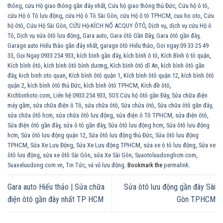
thông
,
cứu Hộ giao thông gần đây nhất
,
Cứu hộ giao thông thủ Đức
,
Cứu hộ ô tô
,
cứu Hộ ô Tô lưu động
,
cứu Hộ ô Tô Sài Gòn
,
cứu Hộ ô tô TPHCM
,
cuu ho oto
,
Cứu
hộ ôtô
,
Cứu Hộ Sài Gòn
,
CỨU Hộ-KÍCH NỔ ACQUY ÔTÔ
,
Dịch vụ
,
dịch vụ cứu Hộ ô
Tô
,
Dịch vụ sửa ôtô lưu động
,
Gara auto
,
Gara ôtô Gần Đây
,
Gara ôtô gần đây
,
Garage auto Hiếu thảo gần đây nhất
,
garage ôtô Hiếu thảo
,
Goi ngay:09 33 25 49
33
,
Gọi Ngay:0933 254 933
,
kích bình gần đây
,
kích bình ô tô
,
Kích Bình ô tô quận
,
Kích bình ôtô
,
kích bình ôtô bình dương
,
Kích bình ôtô dĩ An
,
kích bình ôtô gần
đây
,
kich binh oto quan
,
Kích bình ôtô quận 1
,
Kích bình ôtô quận 12
,
kích bình ôtô
quận 2
,
kích bình ôtô thủ Đức
,
kích bình ôtô TPHCM
,
Kích đề ôtô
,
Kichbinhoto.com
,
Liên hệ:0933.254.933
,
SOS Cứu hộ ôtô gần Đây
,
Sửa chữa điện
máy gầm
,
sửa chữa điện ô Tô
,
sửa chữa ôtô
,
Sửa chửa ôtô
,
Sửa chữa ôtô gần đây
,
sửa chữa ôtô hcm
,
sửa chữa ôtô lưu động
,
sửa điện ô Tô TPHCM
,
sửa điện ôtô
,
Sửa điện ôtô gần đây
,
sửa ô tô gần đây
,
Sửa ôtô lưu động hcm
,
Sửa ôtô lưu động
hcm
,
Sửa ôtô lưu động quận 12
,
Sửa ôtô lưu động thủ Đức
,
Sửa ôtô lưu động
TPHCM
,
Sửa Xe Lưu Động
,
Sửa Xe Lưu động TPHCM
,
sửa xe ô tô lưu động
,
Sửa xe
ôtô lưu động
,
sửa xe ôtô Sài Gòn
,
sửa Xe Sài Gòn
,
Suaotoluudonghcm.com
,
Suaxeluudong.com.vn
,
Tin Tức
,
vá vỏ lưu động
. Bookmark the
permalink
.
Gara auto Hiếu thảo | Sửa chữa
Sửa ôtô lưu động gần đây Sài
điện ôtô gần đây nhất TP HCM
Gòn TPHCM