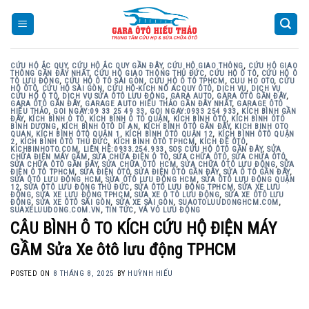
Skip
to
content
CỨU HỘ ẮC QUY
,
CỨU HỘ ẮC QUY GẦN ĐÂY
,
CỨU HỘ GIAO THÔNG
,
CỨU HỘ GIAO
THÔNG GẦN ĐÂY NHẤT
,
CỨU HỘ GIAO THÔNG THỦ ĐỨC
,
CỨU HỘ Ô TÔ
,
CỨU HỘ Ô
TÔ LƯU ĐỘNG
,
CỨU HỘ Ô TÔ SÀI GÒN
,
CỨU HỘ Ô TÔ TPHCM
,
CUU HO OTO
,
CỨU
HỘ ÔTÔ
,
CỨU HỘ SÀI GÒN
,
CỨU HỘ-KÍCH NỔ ACQUY ÔTÔ
,
DỊCH VỤ
,
DỊCH VỤ
CỨU HỘ Ô TÔ
,
DỊCH VỤ SỬA ÔTÔ LƯU ĐỘNG
,
GARA AUTO
,
GARA ÔTÔ GẦN ĐÂY
,
GARA ÔTÔ GẦN ĐÂY
,
GARAGE AUTO HIẾU THẢO GẦN ĐÂY NHẤT
,
GARAGE ÔTÔ
HIẾU THẢO
,
GOI NGAY:09 33 25 49 33
,
GỌI NGAY:0933 254 933
,
KÍCH BÌNH GẦN
ĐÂY
,
KÍCH BÌNH Ô TÔ
,
KÍCH BÌNH Ô TÔ QUẬN
,
KÍCH BÌNH ÔTÔ
,
KÍCH BÌNH ÔTÔ
BÌNH DƯƠNG
,
KÍCH BÌNH ÔTÔ DĨ AN
,
KÍCH BÌNH ÔTÔ GẦN ĐÂY
,
KICH BINH OTO
QUAN
,
KÍCH BÌNH ÔTÔ QUẬN 1
,
KÍCH BÌNH ÔTÔ QUẬN 12
,
KÍCH BÌNH ÔTÔ QUẬN
2
,
KÍCH BÌNH ÔTÔ THỦ ĐỨC
,
KÍCH BÌNH ÔTÔ TPHCM
,
KÍCH ĐỀ ÔTÔ
,
KICHBINHOTO.COM
,
LIÊN HỆ:0933.254.933
,
SOS CỨU HỘ ÔTÔ GẦN ĐÂY
,
SỬA
CHỮA ĐIỆN MÁY GẦM
,
SỬA CHỮA ĐIỆN Ô TÔ
,
SỬA CHỮA ÔTÔ
,
SỬA CHỬA ÔTÔ
,
SỬA CHỮA ÔTÔ GẦN ĐÂY
,
SỬA CHỮA ÔTÔ HCM
,
SỬA CHỮA ÔTÔ LƯU ĐỘNG
,
SỬA
ĐIỆN Ô TÔ TPHCM
,
SỬA ĐIỆN ÔTÔ
,
SỬA ĐIỆN ÔTÔ GẦN ĐÂY
,
SỬA Ô TÔ GẦN ĐÂY
,
SỬA ÔTÔ LƯU ĐỘNG HCM
,
SỬA ÔTÔ LƯU ĐỘNG HCM
,
SỬA ÔTÔ LƯU ĐỘNG QUẬN
12
,
SỬA ÔTÔ LƯU ĐỘNG THỦ ĐỨC
,
SỬA ÔTÔ LƯU ĐỘNG TPHCM
,
SỬA XE LƯU
ĐỘNG
,
SỬA XE LƯU ĐỘNG TPHCM
,
SỬA XE Ô TÔ LƯU ĐỘNG
,
SỬA XE ÔTÔ LƯU
ĐỘNG
,
SỬA XE ÔTÔ SÀI GÒN
,
SỬA XE SÀI GÒN
,
SUAOTOLUUDONGHCM.COM
,
SUAXELUUDONG.COM.VN
,
TIN TỨC
,
VÁ VỎ LƯU ĐỘNG
CÂU BÌNH Ô TO KÍCH CỨU HỘ ĐIỆN MÁY
GẦM Sửa Xe ôtô lưu động TPHCM
POSTED ON
8 THÁNG 8, 2025
BY
HUỲNH HIẾU