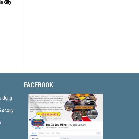
ần đây
FACEBOOK
u động
ổ acquy
ũ