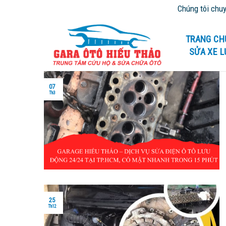
Skip
Chúng tôi chuyên cứu hộ
to
content
TRANG CH
SỬA XE 
07
Th3
25
Th12