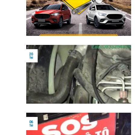
20
Th9
06
Th9