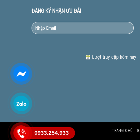
ĐĂNG KÝ NHẬN ƯU ĐÃI
Lượt truy cập hôm nay :
TRANG CHỦ
G
0933.254.933