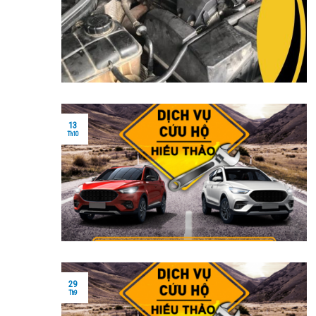
13
Th10
29
Th9