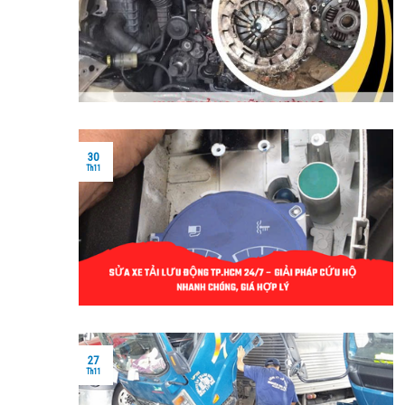
30
Th11
27
Th11