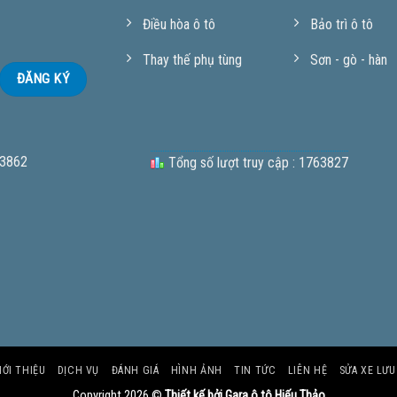
Điều hòa ô tô
Bảo trì ô tô
Thay thế phụ tùng
Sơn - gò - hàn
 3862
Tổng số lượt truy cập : 1763827
IỚI THIỆU
DỊCH VỤ
ĐÁNH GIÁ
HÌNH ẢNH
TIN TỨC
LIÊN HỆ
SỬA XE LƯ
Copyright 2026 ©
Thiết kế bởi Gara ô tô Hiếu Thảo