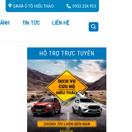
GARA Ô TÔ HIẾU THẢO
0933.254.933
 ẢNH
TIN TỨC
LIÊN HỆ
HỖ TRỢ TRỰC TUYẾN