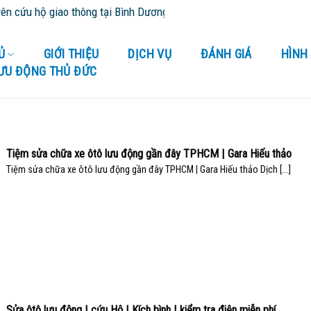
 giao thông tại Bình Dương và tỉnh thành lân cận - Cứu Hộ 24/24
Ủ
GIỚI THIỆU
DỊCH VỤ
ĐÁNH GIÁ
HÌNH
LƯU ĐỘNG THỦ ĐỨC
Tiệm sửa chữa xe ôtô lưu động gần đây TPHCM | Gara Hiếu thảo
Tiệm sửa chữa xe ôtô lưu động gần đây TPHCM | Gara Hiếu thảo Dịch [...]
Sửa ôtô lưu động | cứu Hộ | Kích bình | kiểm tra điện miễn phí