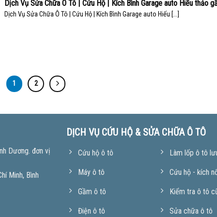
Dịch Vụ Sửa Chữa Ô Tô | Cứu Hộ | Kích Bình Garage auto Hiếu thảo g
Dịch Vụ Sửa Chữa Ô Tô | Cứu Hộ | Kích Bình Garage auto Hiếu [...]
1
2
DỊCH VỤ CỨU HỘ & SỬA CHỮA Ô TÔ
nh Dương. đơn vị
Cứu hộ ô tô
Làm lốp ô tô lư
Máy ô tô
Cứu hộ - kích n
í Minh, Bình
Gầm ô tô
Kiểm tra ô tô c
Điện ô tô
Sửa chữa ô tô