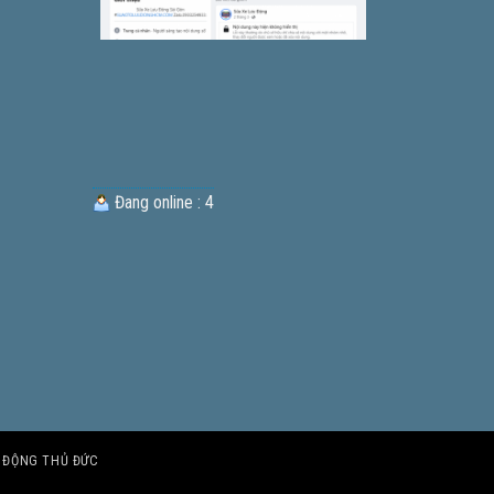
Đang online : 4
U ĐỘNG THỦ ĐỨC