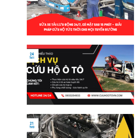
24
Th11
21
Th10