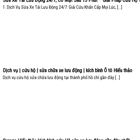
Sửa Xe Tải Lưu Động 24/7, Có Mặt Sau 15 Phút – Giải Pháp Cứu Hộ 
Thời Cho Mọi Tuyến Đường
1. Dịch Vụ Sửa Xe Tải Lưu Động 24/7: Giải Cứu Khẩn Cấp Mọi Lúc, [...]
Dịch vụ | cứu hộ | sửa chữa xe lưu động | kích bình Ô tô Hiếu thảo
Dịch vụ cứu hộ sửa chữa lưu động tại thành phố hồ chí gần đây [...]