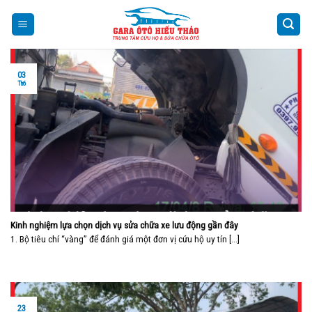
Skip
to
content
03
Th6
Kinh nghiệm lựa chọn dịch vụ sửa chữa xe lưu động gần đây
1. Bộ tiêu chí “vàng” để đánh giá một đơn vị cứu hộ uy tín [...]
23