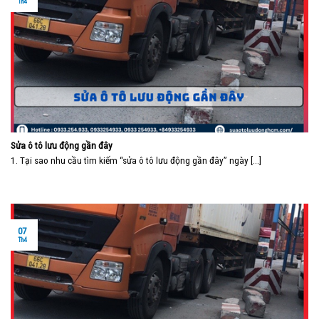
Th4
Sửa ô tô lưu động gần đây
1. Tại sao nhu cầu tìm kiếm “sửa ô tô lưu động gần đây” ngày [...]
07
Th4