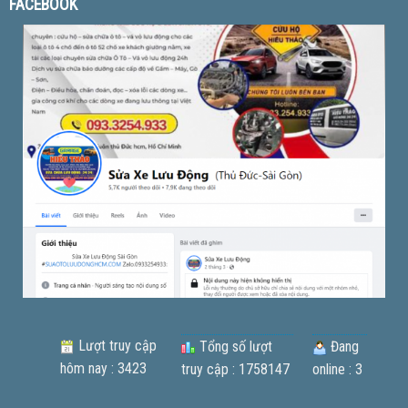
FACEBOOK
Lượt truy cập
Tổng số lượt
Đang
hôm nay : 3423
truy cập : 1758147
online : 3