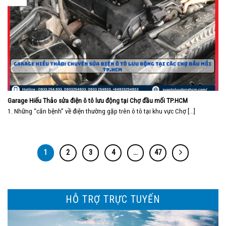
Garage Hiếu Thảo sửa điện ô tô lưu động tại Chợ đầu mối TP.HCM
1. Những “căn bệnh” về điện thường gặp trên ô tô tại khu vực Chợ [...]
1
2
3
4
…
47
HỖ TRỢ TRỰC TUYẾN