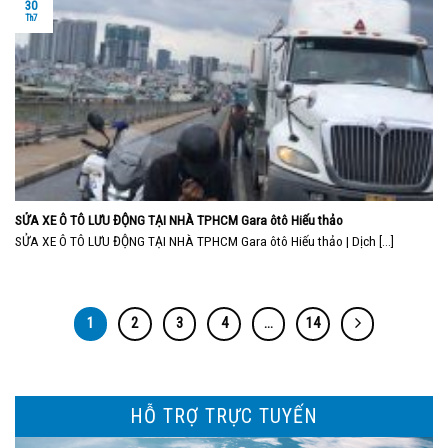
30
Th7
SỬA XE Ô TÔ LƯU ĐỘNG TẠI NHÀ TPHCM Gara ôtô Hiếu thảo
SỬA XE Ô TÔ LƯU ĐỘNG TẠI NHÀ TPHCM Gara ôtô Hiếu thảo | Dịch [...]
1
2
3
4
…
14
HỖ TRỢ TRỰC TUYẾN