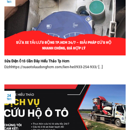
Th11
Sửa Điện Ô tô Gần Đây Hiếu Thảo Tp Hcm
Dịchhttps://suaotoluudonghcm.com/lien-he0933-254-933/ [...]
24
Th11