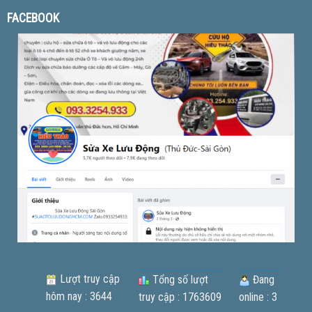
FACEBOOK
Lượt truy cập
Tổng số lượt
Đang
hôm nay : 3644
truy cập : 1763609
online : 3