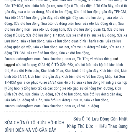
Gòn TPHCM
,
sửa chữa ôtô tận nơi
,
sửa điện ô Tô
,
sửa điện ô Tô Gần Đây
,
sửa ô tô
gần đây
,
sua o to luu dong
,
Sửa ô to lưu động
,
Sửa ô tô lưu động gần đây TPHCM
,
Sửa ôtô 24/24 lưu động gần đây
,
sửa ôtô gần đây
,
sua oto luu dong
,
sửa oto lưu
động
,
Sửa ôtô lưu động
,
Sửa ôtô lưu động biên hoà
,
sửa ôtô lưu động dĩ an
,
Sửa
ôtô lưu động hcm
,
Sửa ôtô lưu động hcm
,
Sửa ôtô lưu động quận 12
,
Sửa ôtô lưu
động thủ Đức
,
Sửa ôtô lưu động TPHCM
,
sửa xe chết máy
,
sua xe luu dong
,
Sửa Xe
Lưu Động
,
sửa xe lưu động
,
Sửa xe lưu động quận bình Thạnh Hcm
,
Sửa xe lưu
động quận gò vấp
,
Sửa xe lưu động Tân nơi
,
sửa xe lưu động thủ Đức
,
Sửa Xe Lưu
động TPHCM
,
sửa xe ô tô lưu động
,
Sửa xe ôtô lưu động
,
Suaotoluudonghcm.com
,
Suaxeluudong.com.vn
,
Tin Tức
,
vá vỏ lưu động
and
tagged
cứu hộ ắc quy
,
CỨU HỘ Ô TÔ GẦN ĐÂY
,
cứu hộ ôtô
,
cứu hộ ôtô kích bình
ôtô
,
Gara ôtô Hiếu thảo
,
Kích bình Dĩ an
,
Kích bình ô tô gần đây
,
Kích bình ôtô
,
kich
bình ôtô 24/24
,
kích bình ôtô gần đây
,
Kích bình ôtô vá Vỏ lưu động khắp Sài Gòn
TPHCM gọi là có phục vụ ae 24/24 cứu Hộ ô Tô sửa xe lưu động Nhanh giá cả hợp
lý ủng hộp lý tổng hợp tấc cả các dòng xe ôtô gặp sự cố hỏng trên đường
,
kích
Bình sửa ôtô
,
sửa chữa lưu động
,
sửa ô tô lưu động
,
Sửa ôtô lưu động gần đây
,
Sửa ôtô lưu động Sài Gòn
,
sửa ôtô lưu động TPHCM
,
Sửa xe lưu động
,
suaotoluudonghcm.com
,
Suaxeluudong.com.vn
,
vá Vỏ lưu động
.
Sửa Ô Tô Lưu Động Gần Nhất
SỬA CHỮA Ô TÔ -CỨU HỘ-KÍCH
Khắp Thủ Đức – Hiếu Thảo Đang
BÌNH ĐIỆN-VÁ VỎ-GẦN ĐÂY