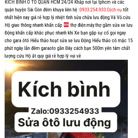
KÍCH BÌNH Ô TÔ QUẬN HCM 24/24 Khắp nơi tại tphcm và các
quận huyện Sài Gòn đêm khuya liên hệ
:0933.254.933.Dịch vụ
tốt
nhất hiện nay giá rẻ hợp lý nhiệt tình sửa chữa lưu động.Vá Vỏ.cứu
Hộ giao thông nhanh khẩn cấp
thợ điện.máy.thợ gầm sửa xe lưu
Động khẩn cấp khắc phục nhanh khi Xe bạn gặp sự cố gọi ngay
cho gara ôtô Hiếu thảo hoạt sửa xe lưu Động Hiếu thảo có mặc 15
phút ngày lẫn đêm garaoto gần Đây cách bạn 500m yên tâm chất
lượng cứu Hộ ắt quy giá rẻ hợp lý vui vẻ