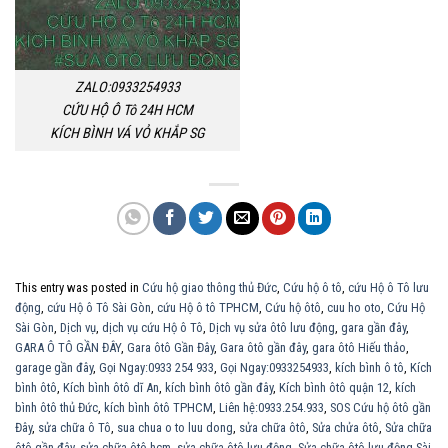
ZALO:0933254933
CỨU HỘ Ô Tô 24H HCM
KÍCH BÌNH VÁ VỎ KHẮP SG
This entry was posted in
Cứu hộ giao thông thủ Đức
,
Cứu hộ ô tô
,
cứu Hộ ô Tô lưu
động
,
cứu Hộ ô Tô Sài Gòn
,
cứu Hộ ô tô TPHCM
,
Cứu hộ ôtô
,
cuu ho oto
,
Cứu Hộ
Sài Gòn
,
Dịch vụ
,
dịch vụ cứu Hộ ô Tô
,
Dịch vụ sửa ôtô lưu động
,
gara gần đây
,
GARA Ô TÔ GẦN ĐÂY
,
Gara ôtô Gần Đây
,
Gara ôtô gần đây
,
gara ôtô Hiếu thảo
,
garage gần đây
,
Gọi Ngay:0933 254 933
,
Gọi Ngay:0933254933
,
kích bình ô tô
,
Kích
bình ôtô
,
Kích bình ôtô dĩ An
,
kích bình ôtô gần đây
,
Kích bình ôtô quận 12
,
kích
bình ôtô thủ Đức
,
kích bình ôtô TPHCM
,
Liên hệ:0933.254.933
,
SOS Cứu hộ ôtô gần
Đây
,
sửa chữa ô Tô
,
sua chua o to luu dong
,
sửa chữa ôtô
,
Sửa chửa ôtô
,
Sửa chữa
ôtô gần đây
,
sửa chữa ôtô hcm
,
sửa chữa ôtô lưu động
,
Sửa chữa ôtô lưu động Sài