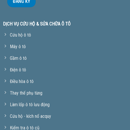
DỊCH VỤ CỨU HỘ & SỬA CHỮA Ô TÔ
Cứu hộ ô tô
Máy ô tô
Gầm ô tô
Điện ô tô
Điều hòa ô tô
Thay thế phụ tùng
Làm lốp ô tô lưu động
Cứu hộ - kích nổ acquy
Kiểm tra ô tô cũ