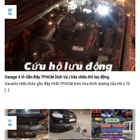
20
Th6
Garage ô tô Gần Đây TPHCM Dịch Vụ | Sửa chữa ôtô lưu động
Garaoto Hiếu thảo gần đây nhất TPHCM biên hòa bình dương cứu Hộ ô Tô
[...]
11
Th6