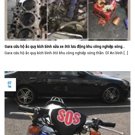
Gara cứu hộ ắc quy kích bình sửa xe ôtô lưu động khu công nghiệp sóng
thần bình dương
Gara cứu hộ ắc quy kích bình ôtô khu công nghiệp sóng thần. Dĩ An.bình [...]
07
Th6