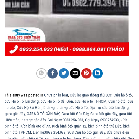
This entry was posted in
Chưa phân loại
,
Cứu hộ giao thông thủ Đức
,
Cứu hộ ô tô
,
cứu Hộ ô Tô lưu động
,
cứu Hộ ô Tô Sài Gòn
,
cứu Hộ ô tô TPHCM
,
Cứu hộ ôtô
,
cuu
ho oto
,
Cứu Hộ Sài Gòn
,
Dịch vụ
,
dịch vụ cứu Hộ ô Tô
,
Dịch vụ sửa ôtô lưu động
,
gara gần đây
,
GARA Ô TÔ GẦN ĐÂY
,
Gara ôtô Gần Đây
,
Gara ôtô gần đây
,
gara ôtô
Hiếu thảo
,
garage gần đây
,
Gọi Ngay:0933 254 933
,
Gọi Ngay:0933254933
,
kích
bình ô tô
,
Kích bình ôtô dĩ An
,
Kích bình ôtô quận 12
,
kích bình ôtô thủ Đức
,
kích
bình ôtô TPHCM
,
Liên hệ:0933.254.933
,
SOS Cứu hộ ôtô gần Đây
,
Sửa chữa điện
máy gầm
,
sửa chữa ô Tô
,
sua chua o to luu dong
,
Sửa chửa ôtô
,
sửa chữa ôtô
,
Sửa