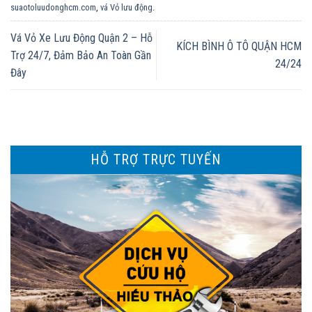
suaotoluudonghcm.com
,
vá Vỏ lưu động
.
Vá Vỏ Xe Lưu Động Quận 2 – Hỗ
KÍCH BÌNH Ô TÔ QUẬN HCM
Trợ 24/7, Đảm Bảo An Toàn Gần
24/24
Đây
HỖ TRỢ TRỰC TUYẾN