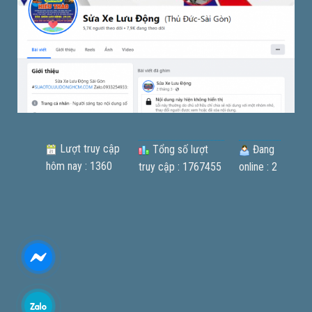
Lượt truy cập
Tổng số lượt
Đang
hôm nay : 1360
truy cập : 1767455
online : 2