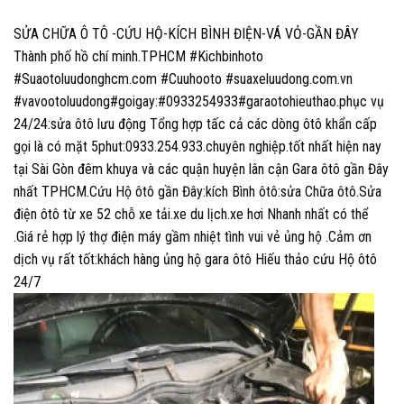
SỬA CHỮA Ô TÔ -CỨU HỘ-KÍCH BÌNH ĐIỆN-VÁ VỎ-GẦN ĐÂY
Thành phố hồ chí minh.TPHCM #Kichbinhoto
#Suaotoluudonghcm.com #Cuuhooto #suaxeluudong.com.vn
#vavootoluudong#goigay:#0933254933#garaotohieuthao.phục vụ
24/24:sửa ôtô lưu động Tổng hợp tấc cả các dòng ôtô khẩn cấp
gọi là có mặt 5phut:0933.254.933.chuyên nghiệp.tốt nhất hiện nay
tại Sài Gòn đêm khuya và các quận huyện lân cận Gara ôtô gần Đây
nhất TPHCM.Cứu Hộ ôtô gần Đây:kích Bình ôtô:sửa Chữa ôtô.Sửa
điện ôtô từ xe 52 chỗ xe tải.xe du lịch.xe hơi Nhanh nhất có thể
.Giá rẻ hợp lý thợ điện máy gầm nhiệt tình vui vẻ ủng hộ .Cảm ơn
dịch vụ rất tốt:khách hàng ủng hộ gara ôtô Hiếu thảo cứu Hộ ôtô
24/7