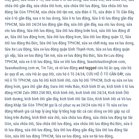
chữa ôtô gần đây
,
sửa chữa ôtô hcm
,
sửa chữa ôtô lưu động
,
Sửa chữa ôtô lưu
động Sài Gòn TPHCM
,
sửa chữa ôtô tận nơi
,
sửa điện ô Tô
,
sửa điện ô Tô Gần Đây
,
sửa ô tô gần đây
,
sua o to luu dong
,
Sửa ô to lưu động
,
Sửa ô tô lưu động gần đây
TPHCM
,
Sửa ôtô 24/24 lưu động gần đây
,
sửa ôtô gần đây
,
sua oto luu dong
,
sửa
oto lưu động
,
Sửa ôtô lưu động
,
Sửa ôtô lưu động biên hoà
,
sửa ôtô lưu động dĩ
an
,
Sửa ôtô lưu động hcm
,
Sửa ôtô lưu động hcm
,
Sửa ôtô lưu động quận 12
,
Sửa
ôtô lưu động thủ Đức
,
Sửa ôtô lưu động TPHCM
,
sửa xe chết máy
,
sua xe luu dong
,
Sửa Xe Lưu Động
,
Sửa xe lưu động quận bình Thạnh Hcm
,
Sửa xe lưu động quận
gò vấp
,
Sửa xe lưu động Tân nơi
,
sửa xe lưu động thủ Đức
,
Sửa Xe Lưu động
TPHCM
,
sửa xe ô tô lưu động
,
Sửa xe ôtô lưu động
,
Suaotoluudonghcm.com
,
Suaxeluudong.com.vn
,
Tin Tức
,
vá vỏ lưu động
and tagged
cứu hộ ắc quy
,
cứu hộ
ắc quy dĩ an
,
cứu Hộ ắc quy ôtô
,
cứu hộ ô Tô 24/24
,
CỨU HỘ Ô TÔ GẦN ĐÂY
,
cứu
Hộ ô Tô TPHCM
,
cứu hộ ôtô kích bình ôtô
,
cứu hộ ôtô TPHCM
,
Dịch vụ sửa xe lưu
động hcm
,
gara ôtô gần đây
,
Gara ôtô Hiếu thảo
,
Kích bình Dĩ an
,
kích bình ô tô lưu
động HCM Zalo 0933.254.933
,
Kích bình ôtô
,
kich bình ôtô 24/24
,
Kích bình Ôtô
bình dương
,
kích bình ôtô gần đây
,
kích bình ôtô Sài Gòn
,
Kích bình ôtô vá Vỏ lưu
động khắp Sài Gòn TPHCM gọi là có phục vụ ae 24/24 cứu Hộ ô Tô sửa xe lưu
động Nhanh giá cả hợp lý ủng hộp lý tổng hợp tấc cả các dòng xe ôtô gặp sự cố
hỏng trên đường
,
kích Bình sửa ôtô
,
sửa chữa lưu động
,
sửa chữa lưu động tại Sài
Gòn
,
sửa chữa ôtô
,
Sửa chữa ôtô lưu động
,
sửa chữa ôtô lưu động thủ Đức
,
sửa ô
tô lưu động
,
sửa ôtô lưu động
,
Sửa ôtô lưu động gần đây
,
Sửa ôtô lưu động Sài
Gòn
,
sửa ôtô lưu động TPHCM
,
Sửa xe lưu động
,
sửa xe tải lưu động
,