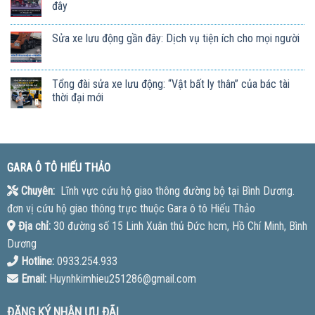
đây
Sửa xe lưu động gần đây: Dịch vụ tiện ích cho mọi người
Tổng đài sửa xe lưu động: “Vật bất ly thân” của bác tài
thời đại mới
GARA Ô TÔ HIẾU THẢO
Chuyên:
Lĩnh vực cứu hộ giao thông đường bộ tại Bình Dương.
đơn vị cứu hộ giao thông trực thuộc Gara ô tô Hiếu Thảo
Địa chỉ:
30 đường số 15 Linh Xuân thủ Đức hcm, Hồ Chí Minh, Bình
Dương
Hotline:
0933.254.933
Email:
Huynhkimhieu251286@gmail.com
ĐĂNG KÝ NHẬN ƯU ĐÃI