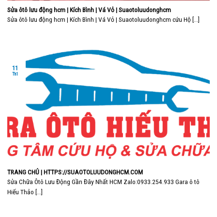
Sửa ôtô lưu động hcm | Kích Bình | Vá Vỏ | Suaotoluudonghcm
Sửa ôtô lưu động hcm | Kích Bình | Vá Vỏ | Suaotoluudonghcm cứu Hộ [...]
11
Th1
TRANG CHỦ | HTTPS://SUAOTOLUUDONGHCM.COM
Sửa Chữa Ôtô Lưu Động Gần Đây Nhất HCM Zalo:0933.254.933 Gara ô tô
Hiếu Thảo [...]