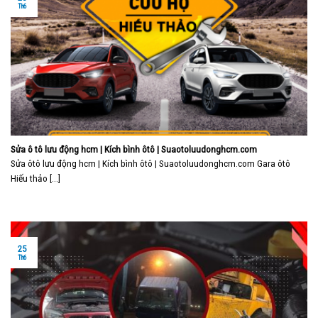
Th6
Sửa ô tô lưu động hcm | Kích bình ôtô | Suaotoluudonghcm.com
Sửa ôtô lưu động hcm | Kích bình ôtô | Suaotoluudonghcm.com Gara ôtô
Hiếu thảo [...]
25
Th6