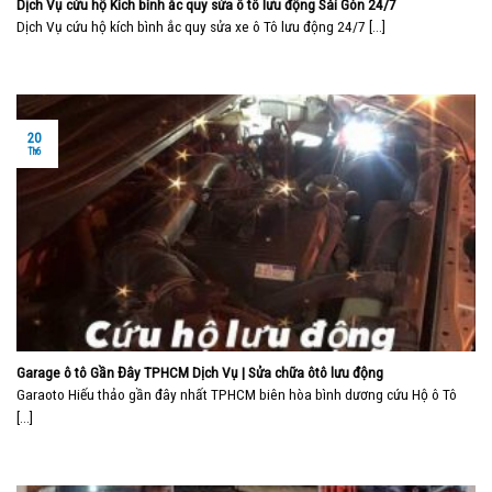
Dịch Vụ cứu hộ Kích bình ắc quy sửa ô tô lưu động Sài Gòn 24/7
Dịch Vụ cứu hộ kích bình ắc quy sửa xe ô Tô lưu động 24/7 [...]
20
Th6
Garage ô tô Gần Đây TPHCM Dịch Vụ | Sửa chữa ôtô lưu động
Garaoto Hiếu thảo gần đây nhất TPHCM biên hòa bình dương cứu Hộ ô Tô
[...]