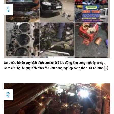
11
Th6
Gara cứu hộ ắc quy kích bình sửa xe ôtô lưu động khu công nghiệp sóng
thần bình dương
Gara cứu hộ ắc quy kích bình ôtô khu công nghiệp sóng thần. Dĩ An.bình [...]
05
Th2