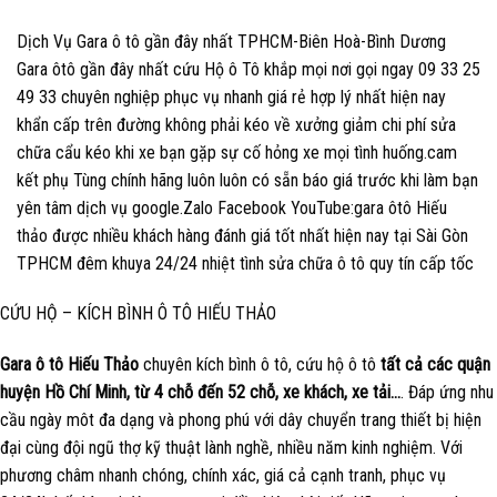
Dịch Vụ Gara ô tô gần đây nhất TPHCM-Biên Hoà-Bình Dương
Gara ôtô gần đây nhất cứu Hộ ô Tô khắp mọi nơi gọi ngay 09 33 25
49 33 chuyên nghiệp phục vụ nhanh giá rẻ hợp lý nhất hiện nay
khẩn cấp trên đường không phải kéo về xưởng giảm chi phí sửa
chữa cẩu kéo khi xe bạn gặp sự cố hỏng xe mọi tình huống.cam
kết phụ Tùng chính hãng luôn luôn có sẵn báo giá trước khi làm bạn
yên tâm dịch vụ google.Zalo Facebook YouTube:gara ôtô Hiếu
thảo được nhiều khách hàng đánh giá tốt nhất hiện nay tại Sài Gòn
TPHCM đêm khuya 24/24 nhiệt tình sửa chữa ô tô quy tín cấp tốc
CỨU HỘ – KÍCH BÌNH Ô TÔ HIẾU THẢO
Gara ô tô Hiếu Thảo
chuyên kích bình ô tô, cứu hộ ô tô
tất cả các quận
huyện Hồ Chí Minh, từ 4 chỗ đến 52 chỗ, xe khách, xe tải…
. Đáp ứng nhu
cầu ngày môt đa dạng và phong phú với dây chuyển trang thiết bị hiện
đại cùng đội ngũ thợ kỹ thuật lành nghề, nhiều năm kinh nghiệm. Với
phương châm nhanh chóng, chính xác, giá cả cạnh tranh, phục vụ