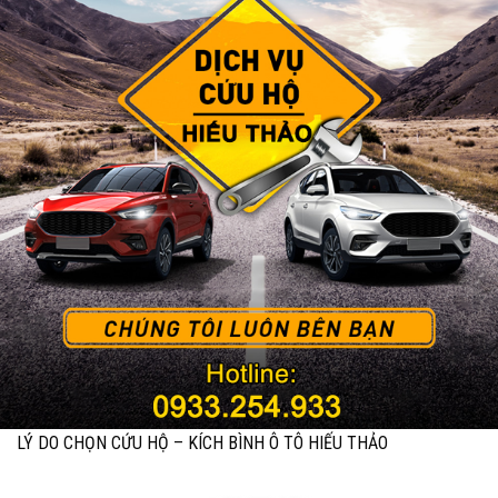
LÝ DO CHỌN CỨU HỘ – KÍCH BÌNH Ô TÔ HIẾU THẢO