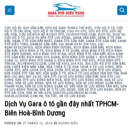
Skip
to
content
CỨU HỘ ẮC QUY GẦN ĐÂY
,
CỨU HỘ GIAO THÔNG THỦ ĐỨC
,
CỨU HỘ Ô TÔ
,
CỨU
HỘ Ô TÔ SÀI GÒN
,
CỨU HỘ Ô TÔ TPHCM
,
CUU HO OTO
,
CỨU HỘ ÔTÔ
,
CỨU HỘ
SÀI GÒN
,
CỨU HỘ-KÍCH NỔ ACQUY ÔTÔ
,
CUUHOOTOVN.COM
,
DỊCH VỤ
,
DỊCH VỤ
CỨU HỘ Ô TÔ
,
DỊCH VỤ SỬA ÔTÔ LƯU ĐỘNG
,
GARA GẦN ĐÂY
,
GARA Ô TÔ GẦN
ĐÂY
,
GARA Ô TÔ GẦN ĐÂY NHẤT
,
GARA ÔTÔ GẦN ĐÂY
,
GARA ÔTÔ GẦN ĐÂY
,
GARA
ÔTÔ HIẾU THẢO
,
GARAGE GẦN ĐÂY
,
GỌI NGAY:0933 254 933
,
GỌI
NGAY:0933254933
,
KÍCH BÌNH BÌNH DƯƠNG
,
KÍCH BÌNH GẦN ĐÂY
,
KÍCH BÌNH
GẦN ĐÂY
,
KÍCH BÌNH Ô TÔ
,
KÍCH BÌNH Ô TÔ QUẬN
,
KÍCH BÌNH ÔTÔ
,
KÍCH BÌNH
ÔTÔ BÌNH DƯƠNG
,
KÍCH BÌNH ÔTÔ DĨ AN
,
KÍCH BÌNH ÔTÔ GẦN ĐÂY
,
KÍCH BÌNH
ÔTÔ GẦN ĐÂY
,
KICH BINH OTO QUAN
,
KÍCH BÌNH ÔTÔ QUẬN 1
,
KÍCH BÌNH ÔTÔ
QUẬN 12
,
KÍCH BÌNH ÔTÔ QUẬN 2
,
KÍCH BÌNH ÔTÔ THỦ ĐỨC
,
KÍCH BÌNH ÔTÔ
TPHCM
,
KICHBINHOTO.COM
,
LIÊN HỆ:0933.254.933
,
SOS CỨU HỘ ÔTÔ GẦN ĐÂY
,
SỬA CHỮA ĐIỆN MÁY GẦM
,
SỬA CHỮA Ô TÔ
,
SUA CHUA O TO LUU DONG
,
SỬA
CHỮA ÔTÔ
,
SỬA CHỬA ÔTÔ
,
SỬA CHỮA ÔTÔ HCM
,
SỬA CHỮA ÔTÔ LƯU ĐỘNG
,
SỬA CHỮA ÔTÔ TẬN NƠI
,
SỬA ĐIỆN Ô TÔ
,
SỬA Ô TÔ LƯU ĐỘNG TẬN NƠI TẬN NHÀ
MỌI LÚC MỌI NƠI 24/24
,
SỬA ÔTÔ 24/24 LƯU ĐỘNG GẦN ĐÂY
,
SUA OTO LUU
DONG
,
SỬA ÔTÔ LƯU ĐỘNG BIÊN HOÀ
,
SỬA ÔTÔ LƯU ĐỘNG HCM
,
SUA XE LUU
DONG
,
SỬA XE LƯU ĐỘNG
,
SỬA XE LƯU ĐỘNG
,
SỬA XE LƯU ĐỘNG QUẬN BÌNH
THẠNH HCM
,
SỬA XE LƯU ĐỘNG QUẬN GÒ VẤP
,
SỬA XE LƯU ĐỘNG TÂN NƠI
,
SỬA
XE LƯU ĐỘNG TPHCM
,
SỬA XE Ô TÔ LƯU ĐỘNG
,
SỬA XE ÔTÔ LƯU ĐỘNG
,
SỬA XE
ÔTÔ SÀI GÒN
,
SỬA XE SÀI GÒN
,
SUAOTOLUUDONGHCM.COM
,
SUAXELUUDONG.COM.VN
,
TIN TỨC
,
VÁ VỎ LƯU ĐỘNG
Dịch Vụ Gara ô tô gần đây nhất TPHCM-
Biên Hoà-Bình Dương
POSTED ON
27 THÁNG 12, 2024
BY
HUỲNH HIẾU