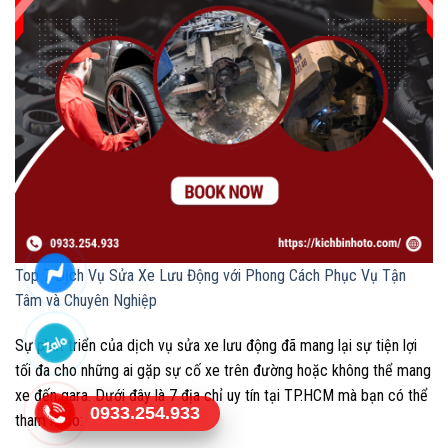
Top 7 Dịch Vụ Sửa Xe Lưu Động với Phong Cách Phục Vụ Tận
Tâm và Chuyên Nghiệp
Sự phát triển của dịch vụ sửa xe lưu động đã mang lại sự tiện lợi
tối đa cho những ai gặp sự cố xe trên đường hoặc không thể mang
xe đến gara. Dưới đây là 7 địa chỉ uy tín tại TP.HCM mà bạn có thể
0933.254.933
tham khảo: