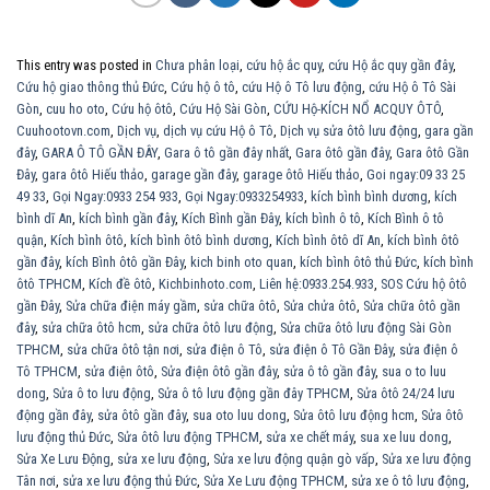
This entry was posted in
Chưa phân loại
,
cứu hộ ắc quy
,
cứu Hộ ắc quy gần đây
,
Cứu hộ giao thông thủ Đức
,
Cứu hộ ô tô
,
cứu Hộ ô Tô lưu động
,
cứu Hộ ô Tô Sài
Gòn
,
cuu ho oto
,
Cứu hộ ôtô
,
Cứu Hộ Sài Gòn
,
CỨU Hộ-KÍCH NỔ ACQUY ÔTÔ
,
Cuuhootovn.com
,
Dịch vụ
,
dịch vụ cứu Hộ ô Tô
,
Dịch vụ sửa ôtô lưu động
,
gara gần
đây
,
GARA Ô TÔ GẦN ĐÂY
,
Gara ô tô gần đây nhất
,
Gara ôtô gần đây
,
Gara ôtô Gần
Đây
,
gara ôtô Hiếu thảo
,
garage gần đây
,
garage ôtô Hiếu thảo
,
Goi ngay:09 33 25
49 33
,
Gọi Ngay:0933 254 933
,
Gọi Ngay:0933254933
,
kích bình bình dương
,
kích
bình dĩ An
,
kích bình gần đây
,
Kích Bình gần Đây
,
kích bình ô tô
,
Kích Bình ô tô
quận
,
Kích bình ôtô
,
kích bình ôtô bình dương
,
Kích bình ôtô dĩ An
,
kích bình ôtô
gần đây
,
kích Bình ôtô gần Đây
,
kich binh oto quan
,
kích bình ôtô thủ Đức
,
kích bình
ôtô TPHCM
,
Kích đề ôtô
,
Kichbinhoto.com
,
Liên hệ:0933.254.933
,
SOS Cứu hộ ôtô
gần Đây
,
Sửa chữa điện máy gầm
,
sửa chữa ôtô
,
Sửa chửa ôtô
,
Sửa chữa ôtô gần
đây
,
sửa chữa ôtô hcm
,
sửa chữa ôtô lưu động
,
Sửa chữa ôtô lưu động Sài Gòn
TPHCM
,
sửa chữa ôtô tận nơi
,
sửa điện ô Tô
,
sửa điện ô Tô Gần Đây
,
sửa điện ô
Tô TPHCM
,
sửa điện ôtô
,
Sửa điện ôtô gần đây
,
sửa ô tô gần đây
,
sua o to luu
dong
,
Sửa ô to lưu động
,
Sửa ô tô lưu động gần đây TPHCM
,
Sửa ôtô 24/24 lưu
động gần đây
,
sửa ôtô gần đây
,
sua oto luu dong
,
Sửa ôtô lưu động hcm
,
Sửa ôtô
lưu động thủ Đức
,
Sửa ôtô lưu động TPHCM
,
sửa xe chết máy
,
sua xe luu dong
,
Sửa Xe Lưu Động
,
sửa xe lưu động
,
Sửa xe lưu động quận gò vấp
,
Sửa xe lưu động
Tân nơi
,
sửa xe lưu động thủ Đức
,
Sửa Xe Lưu động TPHCM
,
sửa xe ô tô lưu động
,