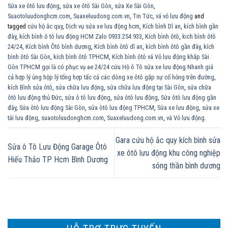
Sửa xe ôtô lưu động
,
sửa xe ôtô Sài Gòn
,
sửa Xe Sài Gòn
,
Suaotoluudonghcm.com
,
Suaxeluudong.com.vn
,
Tin Tức
,
vá vỏ lưu động
and
tagged
cứu hộ ắc quy
,
Dịch vụ sửa xe lưu động hcm
,
Kích bình Dĩ an
,
kích bình gần
đây
,
kích bình ô tô lưu động HCM Zalo 0933.254.933
,
Kích bình ôtô
,
kich bình ôtô
24/24
,
Kích bình Ôtô bình dương
,
Kích bình ôtô dĩ an
,
kích bình ôtô gần đây
,
kích
bình ôtô Sài Gòn
,
kích bình ôtô TPHCM
,
Kích bình ôtô vá Vỏ lưu động khắp Sài
Gòn TPHCM gọi là có phục vụ ae 24/24 cứu Hộ ô Tô sửa xe lưu động Nhanh giá
cả hợp lý ủng hộp lý tổng hợp tấc cả các dòng xe ôtô gặp sự cố hỏng trên đường
,
kích Bình sửa ôtô
,
sửa chữa lưu động
,
sửa chữa lưu động tại Sài Gòn
,
sửa chữa
ôtô lưu động thủ Đức
,
sửa ô tô lưu động
,
sửa ôtô lưu động
,
Sửa ôtô lưu động gần
đây
,
Sửa ôtô lưu động Sài Gòn
,
sửa ôtô lưu động TPHCM
,
Sửa xe lưu động
,
sửa xe
tải lưu động
,
suaotoluudonghcm.com
,
Suaxeluudong.com.vn
,
vá Vỏ lưu động
.
Gara cứu hộ ắc quy kích bình sửa
Sửa ô Tô Lưu Động Garage Ôtô
xe ôtô lưu động khu công nghiệp
Hiếu Thảo TP Hcm Bình Dương
sóng thần bình dương