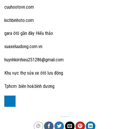
cuuhootovn.com
kichbinhoto.com
gara ôtô gần đây Hiếu thảo
suaxeluudong.com.vn
huynhkimhieu251286@gmail.com
Khu vực thợ sửa xe ôtô lưu động
Tphcm .biên hoà.bình dương