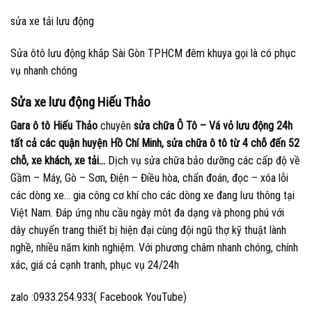
sửa xe tải lưu động
Sửa ôtô lưu động khắp Sài Gòn TPHCM đêm khuya gọi là có phục
vụ nhanh chóng
Sửa xe lưu động Hiếu Thảo
Gara ô tô Hiếu Thảo
chuyên
sửa chữa Ô Tô – Vá vỏ lưu động 24h
tất cả các quận huyện Hồ Chí Minh, sửa chữa ô tô từ 4 chỗ đến 52
chỗ, xe khách, xe tải…
Dịch vụ sửa chữa bảo dưỡng các cấp độ về
Gầm – Máy, Gò – Sơn, Điện – Điều hòa, chẩn đoán, đọc – xóa lỗi
các dòng xe… gia công cơ khí cho các dòng xe đang lưu thông tại
Việt Nam. Đáp ứng nhu cầu ngày môt đa dạng và phong phú với
dây chuyển trang thiết bị hiện đại cùng đội ngũ thợ kỹ thuật lành
nghề, nhiều năm kinh nghiệm. Với phương châm nhanh chóng, chính
xác, giá cả cạnh tranh, phục vụ 24/24h
zalo :0933.254.933( Facebook YouTube)