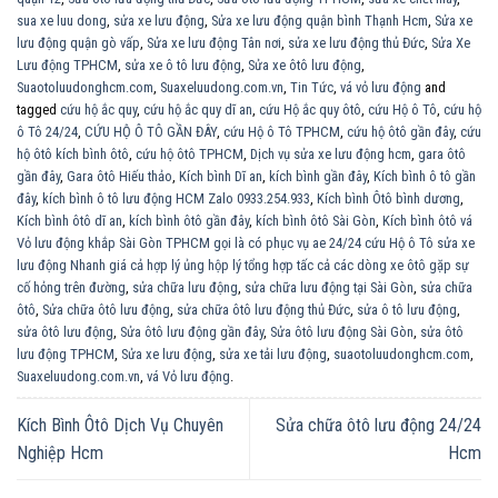
sua xe luu dong
,
sửa xe lưu động
,
Sửa xe lưu động quận bình Thạnh Hcm
,
Sửa xe
lưu động quận gò vấp
,
Sửa xe lưu động Tân nơi
,
sửa xe lưu động thủ Đức
,
Sửa Xe
Lưu động TPHCM
,
sửa xe ô tô lưu động
,
Sửa xe ôtô lưu động
,
Suaotoluudonghcm.com
,
Suaxeluudong.com.vn
,
Tin Tức
,
vá vỏ lưu động
and
tagged
cứu hộ ắc quy
,
cứu hộ ắc quy dĩ an
,
cứu Hộ ắc quy ôtô
,
cứu Hộ ô Tô
,
cứu hộ
ô Tô 24/24
,
CỨU HỘ Ô TÔ GẦN ĐÂY
,
cứu Hộ ô Tô TPHCM
,
cứu hộ ôtô gần đây
,
cứu
hộ ôtô kích bình ôtô
,
cứu hộ ôtô TPHCM
,
Dịch vụ sửa xe lưu động hcm
,
gara ôtô
gần đây
,
Gara ôtô Hiếu thảo
,
Kích bình Dĩ an
,
kích bình gần đây
,
Kích bình ô tô gần
đây
,
kích bình ô tô lưu động HCM Zalo 0933.254.933
,
Kích bình Ôtô bình dương
,
Kích bình ôtô dĩ an
,
kích bình ôtô gần đây
,
kích bình ôtô Sài Gòn
,
Kích bình ôtô vá
Vỏ lưu động khắp Sài Gòn TPHCM gọi là có phục vụ ae 24/24 cứu Hộ ô Tô sửa xe
lưu động Nhanh giá cả hợp lý ủng hộp lý tổng hợp tấc cả các dòng xe ôtô gặp sự
cố hỏng trên đường
,
sửa chữa lưu động
,
sửa chữa lưu động tại Sài Gòn
,
sửa chữa
ôtô
,
Sửa chữa ôtô lưu động
,
sửa chữa ôtô lưu động thủ Đức
,
sửa ô tô lưu động
,
sửa ôtô lưu động
,
Sửa ôtô lưu động gần đây
,
Sửa ôtô lưu động Sài Gòn
,
sửa ôtô
lưu động TPHCM
,
Sửa xe lưu động
,
sửa xe tải lưu động
,
suaotoluudonghcm.com
,
Suaxeluudong.com.vn
,
vá Vỏ lưu động
.
Kích Bình Ôtô Dịch Vụ Chuyên
Sửa chữa ôtô lưu động 24/24
Nghiệp Hcm
Hcm