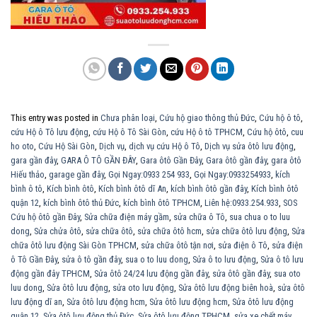
This entry was posted in
Chưa phân loại
,
Cứu hộ giao thông thủ Đức
,
Cứu hộ ô tô
,
cứu Hộ ô Tô lưu động
,
cứu Hộ ô Tô Sài Gòn
,
cứu Hộ ô tô TPHCM
,
Cứu hộ ôtô
,
cuu
ho oto
,
Cứu Hộ Sài Gòn
,
Dịch vụ
,
dịch vụ cứu Hộ ô Tô
,
Dịch vụ sửa ôtô lưu động
,
gara gần đây
,
GARA Ô TÔ GẦN ĐÂY
,
Gara ôtô Gần Đây
,
Gara ôtô gần đây
,
gara ôtô
Hiếu thảo
,
garage gần đây
,
Gọi Ngay:0933 254 933
,
Gọi Ngay:0933254933
,
kích
bình ô tô
,
Kích bình ôtô
,
Kích bình ôtô dĩ An
,
kích bình ôtô gần đây
,
Kích bình ôtô
quận 12
,
kích bình ôtô thủ Đức
,
kích bình ôtô TPHCM
,
Liên hệ:0933.254.933
,
SOS
Cứu hộ ôtô gần Đây
,
Sửa chữa điện máy gầm
,
sửa chữa ô Tô
,
sua chua o to luu
dong
,
Sửa chửa ôtô
,
sửa chữa ôtô
,
sửa chữa ôtô hcm
,
sửa chữa ôtô lưu động
,
Sửa
chữa ôtô lưu động Sài Gòn TPHCM
,
sửa chữa ôtô tận nơi
,
sửa điện ô Tô
,
sửa điện
ô Tô Gần Đây
,
sửa ô tô gần đây
,
sua o to luu dong
,
Sửa ô to lưu động
,
Sửa ô tô lưu
động gần đây TPHCM
,
Sửa ôtô 24/24 lưu động gần đây
,
sửa ôtô gần đây
,
sua oto
luu dong
,
Sửa ôtô lưu động
,
sửa oto lưu động
,
Sửa ôtô lưu động biên hoà
,
sửa ôtô
lưu động dĩ an
,
Sửa ôtô lưu động hcm
,
Sửa ôtô lưu động hcm
,
Sửa ôtô lưu động
quận 12
,
Sửa ôtô lưu động thủ Đức
,
Sửa ôtô lưu động TPHCM
,
sửa xe chết máy
,