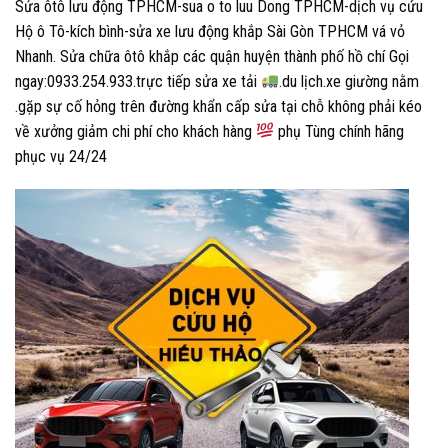
Sửa ôtô lưu động TPHCM-sua o to luu Dong TPHCM-dịch vụ cứu
Hộ ô Tô-kích bình-sửa xe lưu động khắp Sài Gòn TPHCM vá vỏ
Nhanh. Sửa chữa ôtô khắp các quận huyện thành phố hồ chí Gọi
ngay:0933.254.933.trực tiếp sửa xe tải
.du lịch.xe giường nằm
.gặp sự cố hỏng trên đường khẩn cấp sửa tại chỗ không phải kéo
về xưởng giảm chi phí cho khách hàng
phụ Tùng chính hãng
phục vụ 24/24