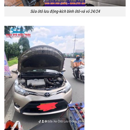
Sửa ôtô lưu động-kích bình ôtô-vá vỏ 24/24