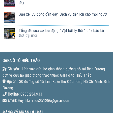
đây
Sửa xe lưu động gần đây: Dịch vụ tiện ích cho mọi người
Tổng đài sửa xe lưu động: “Vật bất ly thân” của bác tài
thời đại mới
GARA Ô TÔ HIẾU THẢO
Chuyên:
Lĩnh vực cứu hộ giao thông đường bộ tại Bình Dương.
đơn vị cứu hộ giao thông trực thuộc Gara ô tô Hiếu Thảo
Địa chỉ:
30 đường số 15 Linh Xuân thủ Đức hcm, Hồ Chí Minh, Bình
Dương
Hotline:
0933.254.933
Email:
Huynhkimhieu251286@gmail.com
ĐĂNG KÝ NHẬN ƯU ĐÃI