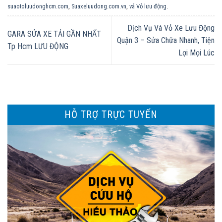
suaotoluudonghcm.com
,
Suaxeluudong.com.vn
,
vá Vỏ lưu động
.
Dịch Vụ Vá Vỏ Xe Lưu Động
GARA SỬA XE TẢI GẦN NHẤT
Quận 3 – Sửa Chữa Nhanh, Tiện
Tp Hcm LƯU ĐỘNG
Lợi Mọi Lúc
HỖ TRỢ TRỰC TUYẾN