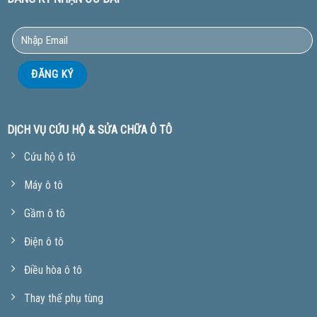
DỊCH VỤ CỨU HỘ & SỬA CHỮA Ô TÔ
Cứu hộ ô tô
Máy ô tô
Gầm ô tô
Điện ô tô
Điều hòa ô tô
Thay thế phụ tùng