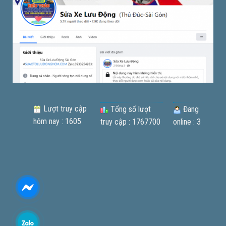
Lượt truy cập
Tổng số lượt
Đang
hôm nay : 1605
truy cập : 1767700
online : 3