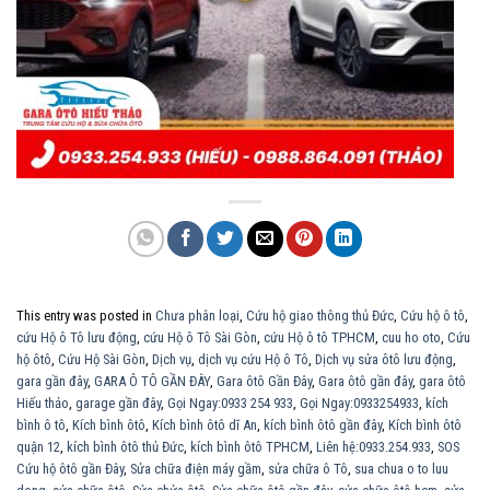
This entry was posted in
Chưa phân loại
,
Cứu hộ giao thông thủ Đức
,
Cứu hộ ô tô
,
cứu Hộ ô Tô lưu động
,
cứu Hộ ô Tô Sài Gòn
,
cứu Hộ ô tô TPHCM
,
cuu ho oto
,
Cứu
hộ ôtô
,
Cứu Hộ Sài Gòn
,
Dịch vụ
,
dịch vụ cứu Hộ ô Tô
,
Dịch vụ sửa ôtô lưu động
,
gara gần đây
,
GARA Ô TÔ GẦN ĐÂY
,
Gara ôtô Gần Đây
,
Gara ôtô gần đây
,
gara ôtô
Hiếu thảo
,
garage gần đây
,
Gọi Ngay:0933 254 933
,
Gọi Ngay:0933254933
,
kích
bình ô tô
,
Kích bình ôtô
,
Kích bình ôtô dĩ An
,
kích bình ôtô gần đây
,
Kích bình ôtô
quận 12
,
kích bình ôtô thủ Đức
,
kích bình ôtô TPHCM
,
Liên hệ:0933.254.933
,
SOS
Cứu hộ ôtô gần Đây
,
Sửa chữa điện máy gầm
,
sửa chữa ô Tô
,
sua chua o to luu