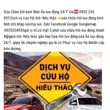
Sửa Chữa ôtô-kích Bình-Xe lưu động 24/7: Goi
:0933 254
933:Dịch vụ cứu Hộ ôtô Hiếu thảo:
sửa chữa ôtô lưu động-kích
bình ôtô khắp nơi.mọi nơi .Zalo Facebook Google Googlemap
:0933254933gửi vị trí.có mặt 5 phút sửa chửa ôtô lưu động nhanh
#@gara ôtô Hiếu thảo gần Đây:Sửa ôtô lưu động:sửa Xe lưu động
24/7 .qquy tín chuyên nghiệp gọi là có Phục vụ cứu Hộ kkhẩn cấp
trên đường