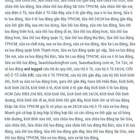
dong
,
sửa chữa ôtô
,
Sửa chửa ôtô
,
Sửa chữa ôtô gần đây
,
sửa chữa ôtô hcm
,
sửa
chữa ôtô lưu động
,
Sửa chữa ôtô lưu động Sài Gòn TPHCM
,
sửa chữa ôtô tận nơi
,
sửa điện ô Tô
,
sửa điện ô Tô Gần Đây
,
sửa ô tô gần đây
,
sua o to luu dong
,
Sửa ô
to lưu động
,
Sửa ô tô lưu động gần đây TPHCM
,
Sửa ôtô 24/24 lưu động gần đây
,
sửa ôtô gần đây
,
sua oto luu dong
,
Sửa ôtô lưu động
,
sửa oto lưu động
,
Sửa ôtô
lưu động biên hoà
,
sửa ôtô lưu động dĩ an
,
Sửa ôtô lưu động hcm
,
Sửa ôtô lưu
động hcm
,
Sửa ôtô lưu động quận 12
,
Sửa ôtô lưu động thủ Đức
,
Sửa ôtô lưu động
TPHCM
,
sửa xe chết máy
,
sua xe luu dong
,
sửa xe lưu động
,
Sửa Xe Lưu Động
,
Sửa
xe lưu động quận bình Thạnh Hcm
,
Sửa xe lưu động quận gò vấp
,
Sửa xe lưu động
Tân nơi
,
sửa xe lưu động thủ Đức
,
Sửa Xe Lưu động TPHCM
,
sửa xe ô tô lưu động
,
Sửa xe ôtô lưu động
,
Suaotoluudonghcm.com
,
Suaxeluudong.com.vn
,
Tin Tức
,
vá
vỏ lưu động
and tagged
cứu Hộ ắc quy ôtô
,
cứu Hộ ô Tô
,
cứu hộ ô Tô 24/24
,
CỨU
HỘ Ô TÔ GẦN ĐÂY
,
cứu Hộ ô Tô TPHCM
,
cứu hộ ôtô gần đây
,
cứu hộ ôtô kích bình
ôtô
,
Dịch vụ sửa xe lưu động hcm
,
gara ôtô gần đây
,
Gara ôtô Hiếu thảo
,
kích bình
,
kich bình 24/24
,
kích bình ô tô
,
Kích bình ô tô gần đây
,
kích bình ô tô lưu động
HCM Zalo 0933.254.933
,
Kích bình ôtô
,
kich bình ôtô 24/24
,
Kích bình Ôtô bình
dương
,
Kích bình ôtô dĩ an
,
kích bình ôtô gần đây
,
Kích bình ôtô vá Vỏ lưu động
khắp Sài Gòn TPHCM gọi là có phục vụ ae 24/24 cứu Hộ ô Tô sửa xe lưu động
Nhanh giá cả hợp lý ủng hộp lý tổng hợp tấc cả các dòng xe ôtô gặp sự cố hỏng
trên đường
,
kích Bình sửa ôtô
,
sửa chữa lưu động
,
sửa chữa lưu động tại Sài Gòn
,
sửa chữa ôtô
,
Sửa chữa ôtô lưu động
,
sửa chữa ôtô lưu động thủ Đức
,
sửa ô tô lưu
động
,
sửa ôtô lưu động
,
Sửa ôtô lưu động gần đây
,
Sửa ôtô lưu động Sài Gòn
,
sửa
ôtô lưu động TPHCM
,
Sửa xe lưu động
,
sửa xe tải lưu động
,