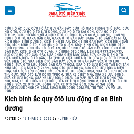
Skip
to
content
CỨU HỘ ẮC QUY
,
CỨU HỘ ẮC QUY GẦN ĐÂY
,
CỨU HỘ GIAO THÔNG THỦ ĐỨC
,
CỨU
HỘ Ô TÔ
,
CỨU HỘ Ô TÔ LƯU ĐỘNG
,
CỨU HỘ Ô TÔ SÀI GÒN
,
CỨU HỘ Ô TÔ
TPHCM
,
CỨU HỘ-KÍCH NỔ ACQUY ÔTÔ
,
CUUHOOTOVN.COM
,
DỊCH VỤ
,
DỊCH VỤ
CỨU HỘ Ô TÔ
,
GARA GẦN ĐÂY
,
GARA Ô TÔ GẦN ĐÂY
,
GARA Ô TÔ GẦN ĐÂY NHẤT
,
KÍCH BÌNH BÌNH DƯƠNG
,
KÍCH BÌNH DĨ AN
,
KÍCH BÌNH GẦN ĐÂY
,
KÍCH BÌNH GẦN
ĐÂY
,
KÍCH BÌNH Ô TÔ
,
KÍCH BÌNH Ô TÔ QUẬN
,
KÍCH BÌNH ÔTÔ
,
KÍCH BÌNH ÔTÔ
BÌNH DƯƠNG
,
KÍCH BÌNH ÔTÔ DĨ AN
,
KÍCH BÌNH ÔTÔ GẦN ĐÂY
,
KÍCH BÌNH ÔTÔ
GẦN ĐÂY
,
KICH BINH OTO QUAN
,
KICHBINHOTO.COM
,
LIÊN HỆ:0933.254.933
,
SOS CỨU HỘ ÔTÔ GẦN ĐÂY
,
SỬA CHỮA ĐIỆN MÁY GẦM
,
SỬA CHỮA ĐIỆN Ô TÔ
,
SỬA CHỮA ĐIỆN Ô TÔ GẦN ĐÂY TPHCM
,
SỬA CHỮA Ô TÔ
,
SỬA ĐIỆN Ô TÔ TPHCM
,
SỬA ĐIỆN ÔTÔ
,
SỬA ĐIỆN ÔTÔ GẦN ĐÂY
,
SỬA Ô TÔ GẦN ĐÂY
,
SỬA Ô TO LƯU
ĐỘNG
,
SỬA Ô TÔ LƯU ĐỘNG GẦN ĐÂY TPHCM
,
SỬA Ô TÔ LƯU ĐỘNG TẬN NƠI TẬN
NHÀ MỌI LÚC MỌI NƠI 24/24
,
SỬA OTO LƯU ĐỘNG
,
SỬA ÔTÔ LƯU ĐỘNG BIÊN
HOÀ
,
SỬA ÔTÔ LƯU ĐỘNG HCM
,
SỬA ÔTÔ LƯU ĐỘNG HCM
,
SỬA ÔTÔ LƯU ĐỘNG
THỦ ĐỨC
,
SỬA ÔTÔ LƯU ĐỘNG TPHCM
,
SỬA XE CHẾT MÁY
,
SỬA XE LƯU ĐỘNG
,
SỬA XE LƯU ĐỘNG
,
SỬA XE LƯU ĐỘNG QUẬN GÒ VẤP
,
SỬA XE LƯU ĐỘNG TÂN
NƠI
,
SỬA XE LƯU ĐỘNG THỦ ĐỨC
,
SỬA XE LƯU ĐỘNG TPHCM
,
SỬA XE Ô TÔ LƯU
ĐỘNG
,
SỬA XE ÔTÔ LƯU ĐỘNG
,
SỬA XE ÔTÔ SÀI GÒN
,
SỬA XE SÀI GÒN
,
SUAOTOLUUDONGHCM.COM
,
SUAXELUUDONG.COM.VN
,
TIN TỨC
,
VÁ VỎ LƯU
ĐỘNG
Kích bình ắc quy ôtô lưu động dĩ an Bình
dương
POSTED ON
16 THÁNG 5, 2025
BY
HUỲNH HIẾU