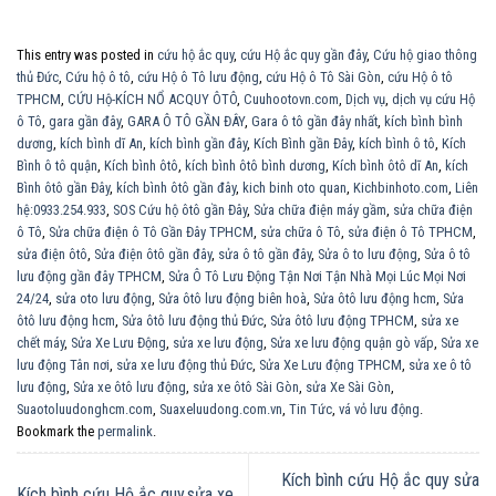
This entry was posted in
cứu hộ ắc quy
,
cứu Hộ ắc quy gần đây
,
Cứu hộ giao thông
thủ Đức
,
Cứu hộ ô tô
,
cứu Hộ ô Tô lưu động
,
cứu Hộ ô Tô Sài Gòn
,
cứu Hộ ô tô
TPHCM
,
CỨU Hộ-KÍCH NỔ ACQUY ÔTÔ
,
Cuuhootovn.com
,
Dịch vụ
,
dịch vụ cứu Hộ
ô Tô
,
gara gần đây
,
GARA Ô TÔ GẦN ĐÂY
,
Gara ô tô gần đây nhất
,
kích bình bình
dương
,
kích bình dĩ An
,
kích bình gần đây
,
Kích Bình gần Đây
,
kích bình ô tô
,
Kích
Bình ô tô quận
,
Kích bình ôtô
,
kích bình ôtô bình dương
,
Kích bình ôtô dĩ An
,
kích
Bình ôtô gần Đây
,
kích bình ôtô gần đây
,
kich binh oto quan
,
Kichbinhoto.com
,
Liên
hệ:0933.254.933
,
SOS Cứu hộ ôtô gần Đây
,
Sửa chữa điện máy gầm
,
sửa chữa điện
ô Tô
,
Sửa chữa điện ô Tô Gần Đây TPHCM
,
sửa chữa ô Tô
,
sửa điện ô Tô TPHCM
,
sửa điện ôtô
,
Sửa điện ôtô gần đây
,
sửa ô tô gần đây
,
Sửa ô to lưu động
,
Sửa ô tô
lưu động gần đây TPHCM
,
Sửa Ô Tô Lưu Động Tận Nơi Tận Nhà Mọi Lúc Mọi Nơi
24/24
,
sửa oto lưu động
,
Sửa ôtô lưu động biên hoà
,
Sửa ôtô lưu động hcm
,
Sửa
ôtô lưu động hcm
,
Sửa ôtô lưu động thủ Đức
,
Sửa ôtô lưu động TPHCM
,
sửa xe
chết máy
,
Sửa Xe Lưu Động
,
sửa xe lưu động
,
Sửa xe lưu động quận gò vấp
,
Sửa xe
lưu động Tân nơi
,
sửa xe lưu động thủ Đức
,
Sửa Xe Lưu động TPHCM
,
sửa xe ô tô
lưu động
,
Sửa xe ôtô lưu động
,
sửa xe ôtô Sài Gòn
,
sửa Xe Sài Gòn
,
Suaotoluudonghcm.com
,
Suaxeluudong.com.vn
,
Tin Tức
,
vá vỏ lưu động
.
Bookmark the
permalink
.
Kích bình cứu Hộ ắc quy sửa
Kích bình cứu Hộ ắc quy,sửa xe