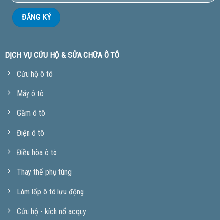
DỊCH VỤ CỨU HỘ & SỬA CHỮA Ô TÔ
Cứu hộ ô tô
Máy ô tô
Gầm ô tô
Điện ô tô
Điều hòa ô tô
Thay thế phụ tùng
Làm lốp ô tô lưu động
Cứu hộ - kích nổ acquy