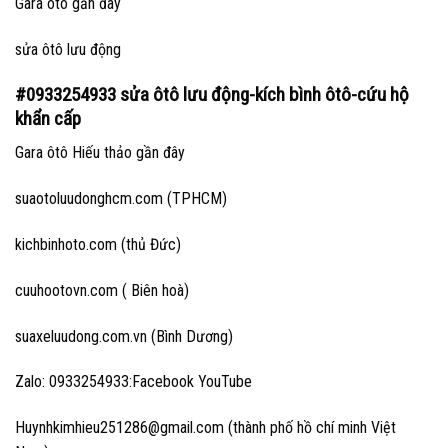
Gara ôtô gần đây
sửa ôtô lưu động
#0933254933 sửa ôtô lưu động-kích bình ôtô-cứu hộ
khẩn cấp
Gara ôtô Hiếu thảo gần đây
suaotoluudonghcm.com (TPHCM)
kichbinhoto.com (thủ Đức)
cuuhootovn.com ( Biên hoà)
suaxeluudong.com.vn (Bình Dương)
Zalo: 0933254933:Facebook YouTube
Huynhkimhieu251286@gmail.com (thành phố hồ chí minh Việt