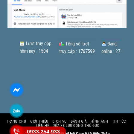
Lượt truy cập
Tổng số lượt
Đang
hôm nay : 1504
truy cập : 1767599
online : 27
TRANG CHỦ
GIỚI THIỆU
DỊCH VỤ
ĐÁNH GIÁ
HÌNH ẢNH
TIN TỨC
LIÊN HỆ
SỬA XE LƯU ĐỘNG THỦ ĐỨC
0933.254.933