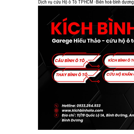
Dịch vụ cứu Hộ ô Tô TPHCM -Biên hoà-bình dương