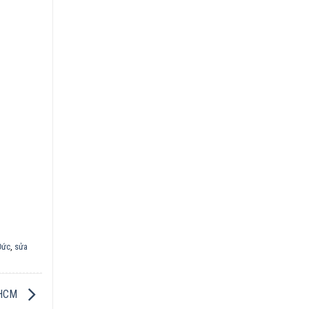
Đức
,
sửa
n HCM