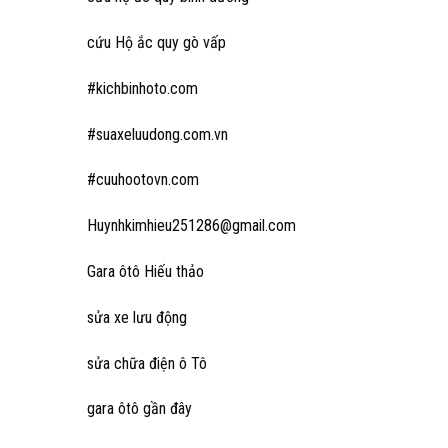
cứu Hộ ắc quy gò vấp
#kichbinhoto.com
#suaxeluudong.com.vn
#cuuhootovn.com
Huynhkimhieu251286@gmail.com
Gara ôtô Hiếu thảo
sửa xe lưu động
sửa chữa điện ô Tô
gara ôtô gần đây