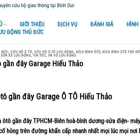
 giao thông tại Bình Dương và tỉnh thành lân cận - Cứu Hộ 24/24
Ủ
GIỚI THIỆU
DỊCH VỤ
ĐÁNH GIÁ
HÌNH
LƯU ĐỘNG THỦ ĐỨC
Ủ ĐỨC
,
CỨU HỘ Ô TÔ
,
CỨU HỘ Ô TÔ LƯU ĐỘNG
,
KÍCH BÌNH ÔTÔ
,
KÍCH BÌNH ÔTÔ THỦ Đ
,
SỬA XE LƯU ĐỘNG
,
TIN TỨC
,
VÁ VỎ LƯU ĐỘNG
ô gần đây Garage Hiếu Thảo
ôtô gần đây Garage Ô TÔ Hiếu Thảo
ra ôtô gần đây TPHCM-Biên hoà-bình dương-sửa điện- máy
ố hỏng trên đường khẩn cấp nhanh nhất mọi lúc mọi nơi l