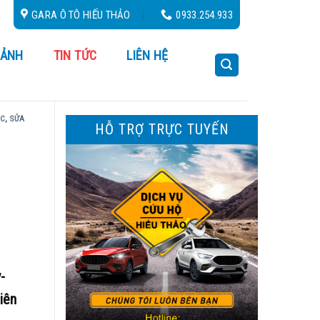
GARA Ô TÔ HIẾU THẢO
0933.254.933
 ẢNH
TIN TỨC
LIÊN HỆ
ỨC
,
SỬA
HỖ TRỢ TRỰC TUYẾN
-
iên