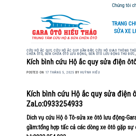
Skip
Chúng tôi chuyên cứu hộ
to
content
TRANG CH
SỬA XE 
CỨU HỘ ẮC QUY
,
CỨU HỘ ẮC QUY GẦN ĐÂY
,
CỨU HỘ GIAO THÔNG TH
CHỮA ÔTÔ
,
SỬA CHỮA ÔTÔ LƯU ĐỘNG
,
SỬA ÔTÔ LƯU ĐỘNG THỦ ĐỨC
Kích bình cứu Hộ ắc quy sửa điện ôt
POSTED ON
17 THÁNG 5, 2025
BY
HUỲNH HIẾU
Kích bình cứu Hộ ắc quy sửa điện 
ZaLo:0933254933
Dich vụ cứu Hộ ô Tô-sửa xe ôtô lưu động-Ga
gầm:tổng hợp tấc cả các dòng xe ôtô gặp sự c