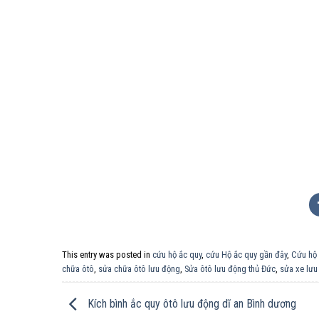
This entry was posted in
cứu hộ ắc quy
,
cứu Hộ ắc quy gần đây
,
Cứu hộ 
chữa ôtô
,
sửa chữa ôtô lưu động
,
Sửa ôtô lưu động thủ Đức
,
sửa xe lưu
Kích bình ắc quy ôtô lưu động dĩ an Bình dương