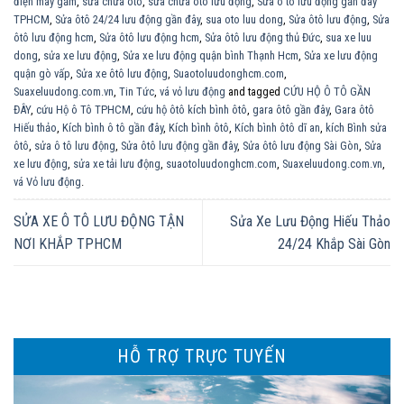
điện máy gầm
,
sửa chữa ôtô
,
sửa chữa ôtô lưu động
,
Sửa ô tô lưu động gần đây
TPHCM
,
Sửa ôtô 24/24 lưu động gần đây
,
sua oto luu dong
,
Sửa ôtô lưu động
,
Sửa
ôtô lưu động hcm
,
Sửa ôtô lưu động hcm
,
Sửa ôtô lưu động thủ Đức
,
sua xe luu
dong
,
sửa xe lưu động
,
Sửa xe lưu động quận bình Thạnh Hcm
,
Sửa xe lưu động
quận gò vấp
,
Sửa xe ôtô lưu động
,
Suaotoluudonghcm.com
,
Suaxeluudong.com.vn
,
Tin Tức
,
vá vỏ lưu động
and tagged
CỨU HỘ Ô TÔ GẦN
ĐÂY
,
cứu Hộ ô Tô TPHCM
,
cứu hộ ôtô kích bình ôtô
,
gara ôtô gần đây
,
Gara ôtô
Hiếu thảo
,
Kích bình ô tô gần đây
,
Kích bình ôtô
,
Kích bình ôtô dĩ an
,
kích Bình sửa
ôtô
,
sửa ô tô lưu động
,
Sửa ôtô lưu động gần đây
,
Sửa ôtô lưu động Sài Gòn
,
Sửa
xe lưu động
,
sửa xe tải lưu động
,
suaotoluudonghcm.com
,
Suaxeluudong.com.vn
,
vá Vỏ lưu động
.
SỬA XE Ô TÔ LƯU ĐỘNG TẬN
Sửa Xe Lưu Động Hiếu Thảo
NƠI KHẮP TPHCM
24/24 Khắp Sài Gòn
HỖ TRỢ TRỰC TUYẾN