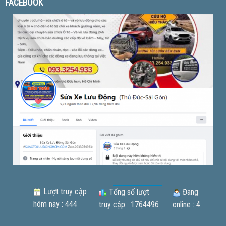
FACEBOOK
Lượt truy cập
Tổng số lượt
Đang
hôm nay : 444
truy cập : 1764496
online : 4