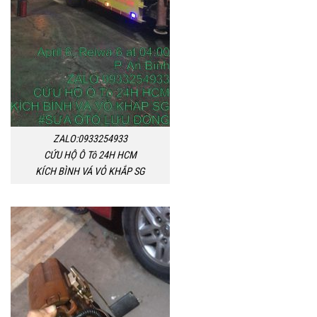
ZALO:0933254933
CỨU HỘ Ô Tô 24H HCM
KÍCH BÌNH VÁ VỎ KHẮP SG