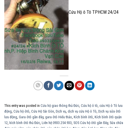
Cứu Hộ ô Tô TPHCM 24/24
This entry was posted in
Cứu hộ giao thông thủ Đức
,
Cứu hộ ô tô
,
cứu Hộ ô Tô lưu
động
,
Cứu hộ ôtô
,
Cứu Hộ Sài Gòn
,
Dịch vụ
,
dịch vụ cứu Hộ ô Tô
,
Dịch vụ sửa ôtô
lưu động
,
Gara ôtô gần đây
,
gara ôtô Hiếu thảo
,
Kích bình ôtô
,
Kích bình ôtô quận
12
,
kích bình ôtô thủ Đức
,
Liên hệ:0933.254.933
,
SOS Cứu hộ ôtô gần Đây
,
Sửa chữa