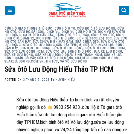
Skip
to
content
CỨU HỘ GIAO THÔNG THỦ ĐỨC
,
CỨU HỘ Ô TÔ
,
CỨU HỘ Ô TÔ LƯU ĐỘNG
,
CỨU
HỘ ÔTÔ
,
CỨU HỘ SÀI GÒN
,
DỊCH VỤ
,
DỊCH VỤ CỨU HỘ Ô TÔ
,
DỊCH VỤ SỬA ÔTÔ
LƯU ĐỘNG
,
GARA ÔTÔ GẦN ĐÂY
,
GARA ÔTÔ HIẾU THẢO
,
KÍCH BÌNH ÔTÔ
,
KÍCH
BÌNH ÔTÔ QUẬN 12
,
KÍCH BÌNH ÔTÔ THỦ ĐỨC
,
LIÊN HỆ:0933.254.933
,
SOS CỨU
HỘ ÔTÔ GẦN ĐÂY
,
SỬA CHỮA ĐIỆN MÁY GẦM
,
SỬA CHỮA ÔTÔ
,
SỬA CHỮA ÔTÔ
LƯU ĐỘNG
,
SỬA Ô TÔ LƯU ĐỘNG GẦN ĐÂY TPHCM
,
SỬA ÔTÔ 24/24 LƯU ĐỘNG
GẦN ĐÂY
,
SUA OTO LUU DONG
,
SỬA ÔTÔ LƯU ĐỘNG
,
SỬA ÔTÔ LƯU ĐỘNG HCM
,
SỬA ÔTÔ LƯU ĐỘNG HCM
,
SỬA ÔTÔ LƯU ĐỘNG THỦ ĐỨC
,
SUA XE LUU DONG
,
SỬA XE LƯU ĐỘNG
,
SỬA XE LƯU ĐỘNG QUẬN BÌNH THẠNH HCM
,
SỬA XE LƯU
ĐỘNG QUẬN GÒ VẤP
,
SỬA XE ÔTÔ LƯU ĐỘNG
,
SUAOTOLUUDONGHCM.COM
,
SUAXELUUDONG.COM.VN
,
TIN TỨC
,
VÁ VỎ LƯU ĐỘNG
Sửa ôtô Lưu Động Hiếu Thảo TP HCM
POSTED ON
3 THÁNG 9, 2024
BY
HUỲNH HIẾU
Sửa ôtô lưu động Hiếu thảo Tp hcm dịch vụ rất chuyên
nghiệp gọi là có
0933 254 933 .cứu Hộ ô Tô gara ôtô
Hiếu thảo.sửa ôtô lưu động nhanh.gara ôtô Hiếu thảo gần
đây TPHCM.kích bình ôtô.Vá Vỏ lưu động.sửa xe lưu động
chuyên nghiệp phục vụ 24/24 tổng hợp tấc cả các dòng xe