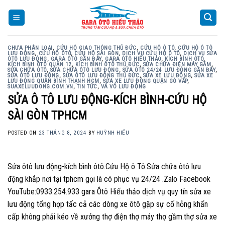
Skip
to
content
CHƯA PHÂN LOẠI
,
CỨU HỘ GIAO THÔNG THỦ ĐỨC
,
CỨU HỘ Ô TÔ
,
CỨU HỘ Ô TÔ
LƯU ĐỘNG
,
CỨU HỘ ÔTÔ
,
CỨU HỘ SÀI GÒN
,
DỊCH VỤ CỨU HỘ Ô TÔ
,
DỊCH VỤ SỬA
ÔTÔ LƯU ĐỘNG
,
GARA ÔTÔ GẦN ĐÂY
,
GARA ÔTÔ HIẾU THẢO
,
KÍCH BÌNH ÔTÔ
,
KÍCH BÌNH ÔTÔ QUẬN 12
,
KÍCH BÌNH ÔTÔ THỦ ĐỨC
,
SỬA CHỮA ĐIỆN MÁY GẦM
,
SỬA CHỮA ÔTÔ
,
SỬA CHỮA ÔTÔ LƯU ĐỘNG
,
SỬA ÔTÔ 24/24 LƯU ĐỘNG GẦN ĐÂY
,
SỬA ÔTÔ LƯU ĐỘNG
,
SỬA ÔTÔ LƯU ĐỘNG THỦ ĐỨC
,
SỬA XE LƯU ĐỘNG
,
SỬA XE
LƯU ĐỘNG QUẬN BÌNH THẠNH HCM
,
SỬA XE LƯU ĐỘNG QUẬN GÒ VẤP
,
SUAXELUUDONG.COM.VN
,
TIN TỨC
,
VÁ VỎ LƯU ĐỘNG
SỬA Ô TÔ LƯU ĐỘNG-KÍCH BÌNH-CỨU HỘ
SÀI GÒN TPHCM
POSTED ON
23 THÁNG 8, 2024
BY
HUỲNH HIẾU
Sửa ôtô lưu động-kích bình ôtô.Cứu Hộ ô Tô.Sửa chữa ôtô lưu
động khắp nơi tại tphcm gọi là có phục vụ 24/24 .Zalo Facebook
YouTube:0933.254.933 gara Ôtô Hiếu thảo dịch vụ quy tín sửa xe
lưu động tổng hợp tấc cả các dòng xe ôtô gặp sự cố hỏng khẩn
cấp không phải kéo về xưởng thợ điện thợ máy thợ gầm.thợ sửa xe