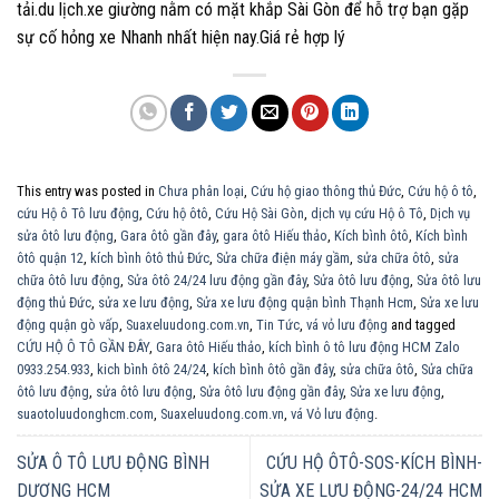
tải.du lịch.xe giường nằm có mặt khắp Sài Gòn để hỗ trợ bạn gặp
sự cố hỏng xe Nhanh nhất hiện nay.Giá rẻ hợp lý
This entry was posted in
Chưa phân loại
,
Cứu hộ giao thông thủ Đức
,
Cứu hộ ô tô
,
cứu Hộ ô Tô lưu động
,
Cứu hộ ôtô
,
Cứu Hộ Sài Gòn
,
dịch vụ cứu Hộ ô Tô
,
Dịch vụ
sửa ôtô lưu động
,
Gara ôtô gần đây
,
gara ôtô Hiếu thảo
,
Kích bình ôtô
,
Kích bình
ôtô quận 12
,
kích bình ôtô thủ Đức
,
Sửa chữa điện máy gầm
,
sửa chữa ôtô
,
sửa
chữa ôtô lưu động
,
Sửa ôtô 24/24 lưu động gần đây
,
Sửa ôtô lưu động
,
Sửa ôtô lưu
động thủ Đức
,
sửa xe lưu động
,
Sửa xe lưu động quận bình Thạnh Hcm
,
Sửa xe lưu
động quận gò vấp
,
Suaxeluudong.com.vn
,
Tin Tức
,
vá vỏ lưu động
and tagged
CỨU HỘ Ô TÔ GẦN ĐÂY
,
Gara ôtô Hiếu thảo
,
kích bình ô tô lưu động HCM Zalo
0933.254.933
,
kich bình ôtô 24/24
,
kích bình ôtô gần đây
,
sửa chữa ôtô
,
Sửa chữa
ôtô lưu động
,
sửa ôtô lưu động
,
Sửa ôtô lưu động gần đây
,
Sửa xe lưu động
,
suaotoluudonghcm.com
,
Suaxeluudong.com.vn
,
vá Vỏ lưu động
.
SỬA Ô TÔ LƯU ĐỘNG BÌNH
CỨU HỘ ÔTÔ-SOS-KÍCH BÌNH-
DƯƠNG HCM
SỬA XE LƯU ĐỘNG-24/24 HCM