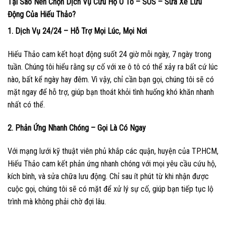
Tại Sao Nên Chọn Dịch Vụ Cứu Hộ Ô Tô – SOS – Sửa Xe Lưu
Động Của Hiếu Thảo?
1. Dịch Vụ 24/24 – Hỗ Trợ Mọi Lúc, Mọi Nơi
Hiếu Thảo cam kết hoạt động suốt 24 giờ mỗi ngày, 7 ngày trong
tuần. Chúng tôi hiểu rằng sự cố với xe ô tô có thể xảy ra bất cứ lúc
nào, bất kể ngày hay đêm. Vì vậy, chỉ cần bạn gọi, chúng tôi sẽ có
mặt ngay để hỗ trợ, giúp bạn thoát khỏi tình huống khó khăn nhanh
nhất có thể.
2. Phản Ứng Nhanh Chóng – Gọi Là Có Ngay
Với mạng lưới kỹ thuật viên phủ khắp các quận, huyện của TP.HCM,
Hiếu Thảo cam kết phản ứng nhanh chóng với mọi yêu cầu cứu hộ,
kích bình, và sửa chữa lưu động. Chỉ sau ít phút từ khi nhận được
cuộc gọi, chúng tôi sẽ có mặt để xử lý sự cố, giúp bạn tiếp tục lộ
trình mà không phải chờ đợi lâu.