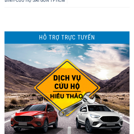
BÌNH-CỨU HỘ SÀI GÒN TPHCM
HỖ TRỢ TRỰC TUYẾN