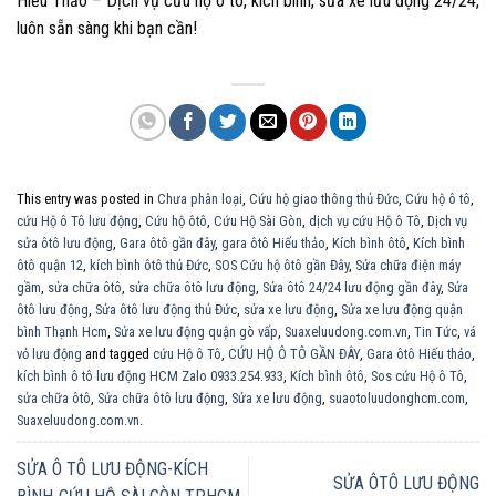
Hiếu Thảo – Dịch vụ cứu hộ ô tô, kích bình, sửa xe lưu động 24/24,
luôn sẵn sàng khi bạn cần!
This entry was posted in
Chưa phân loại
,
Cứu hộ giao thông thủ Đức
,
Cứu hộ ô tô
,
cứu Hộ ô Tô lưu động
,
Cứu hộ ôtô
,
Cứu Hộ Sài Gòn
,
dịch vụ cứu Hộ ô Tô
,
Dịch vụ
sửa ôtô lưu động
,
Gara ôtô gần đây
,
gara ôtô Hiếu thảo
,
Kích bình ôtô
,
Kích bình
ôtô quận 12
,
kích bình ôtô thủ Đức
,
SOS Cứu hộ ôtô gần Đây
,
Sửa chữa điện máy
gầm
,
sửa chữa ôtô
,
sửa chữa ôtô lưu động
,
Sửa ôtô 24/24 lưu động gần đây
,
Sửa
ôtô lưu động
,
Sửa ôtô lưu động thủ Đức
,
sửa xe lưu động
,
Sửa xe lưu động quận
bình Thạnh Hcm
,
Sửa xe lưu động quận gò vấp
,
Suaxeluudong.com.vn
,
Tin Tức
,
vá
vỏ lưu động
and tagged
cứu Hộ ô Tô
,
CỨU HỘ Ô TÔ GẦN ĐÂY
,
Gara ôtô Hiếu thảo
,
kích bình ô tô lưu động HCM Zalo 0933.254.933
,
Kích bình ôtô
,
Sos cứu Hộ ô Tô
,
sửa chữa ôtô
,
Sửa chữa ôtô lưu động
,
Sửa xe lưu động
,
suaotoluudonghcm.com
,
Suaxeluudong.com.vn
.
SỬA Ô TÔ LƯU ĐỘNG-KÍCH
SỬA ÔTÔ LƯU ĐỘNG