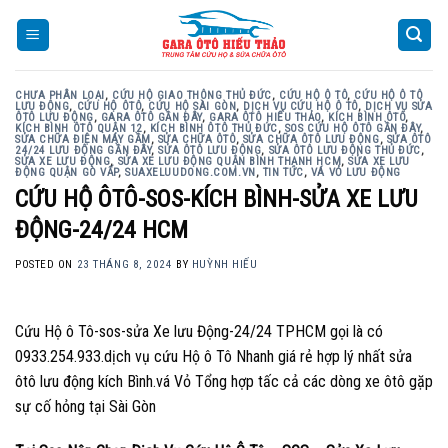
Skip
to
content
CHƯA PHÂN LOẠI
,
CỨU HỘ GIAO THÔNG THỦ ĐỨC
,
CỨU HỘ Ô TÔ
,
CỨU HỘ Ô TÔ
LƯU ĐỘNG
,
CỨU HỘ ÔTÔ
,
CỨU HỘ SÀI GÒN
,
DỊCH VỤ CỨU HỘ Ô TÔ
,
DỊCH VỤ SỬA
ÔTÔ LƯU ĐỘNG
,
GARA ÔTÔ GẦN ĐÂY
,
GARA ÔTÔ HIẾU THẢO
,
KÍCH BÌNH ÔTÔ
,
KÍCH BÌNH ÔTÔ QUẬN 12
,
KÍCH BÌNH ÔTÔ THỦ ĐỨC
,
SOS CỨU HỘ ÔTÔ GẦN ĐÂY
,
SỬA CHỮA ĐIỆN MÁY GẦM
,
SỬA CHỮA ÔTÔ
,
SỬA CHỮA ÔTÔ LƯU ĐỘNG
,
SỬA ÔTÔ
24/24 LƯU ĐỘNG GẦN ĐÂY
,
SỬA ÔTÔ LƯU ĐỘNG
,
SỬA ÔTÔ LƯU ĐỘNG THỦ ĐỨC
,
SỬA XE LƯU ĐỘNG
,
SỬA XE LƯU ĐỘNG QUẬN BÌNH THẠNH HCM
,
SỬA XE LƯU
ĐỘNG QUẬN GÒ VẤP
,
SUAXELUUDONG.COM.VN
,
TIN TỨC
,
VÁ VỎ LƯU ĐỘNG
CỨU HỘ ÔTÔ-SOS-KÍCH BÌNH-SỬA XE LƯU
ĐỘNG-24/24 HCM
POSTED ON
23 THÁNG 8, 2024
BY
HUỲNH HIẾU
Cứu Hộ ô Tô-sos-sửa Xe lưu Động-24/24 TPHCM gọi là có
0933.254.933.dịch vụ cứu Hộ ô Tô Nhanh giá rẻ hợp lý nhất sửa
ôtô lưu động kích Bình.vá Vỏ Tổng hợp tấc cả các dòng xe ôtô gặp
sự cố hỏng tại Sài Gòn