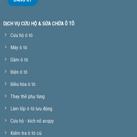
DỊCH VỤ CỨU HỘ & SỬA CHỮA Ô TÔ
Cứu hộ ô tô
Máy ô tô
Gầm ô tô
Điện ô tô
Điều hòa ô tô
Thay thế phụ tùng
Làm lốp ô tô lưu động
Cứu hộ - kích nổ acquy
Kiểm tra ô tô cũ