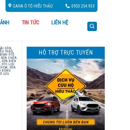
GARA Ô TÔ HIẾU THẢO
0933.254.933
 ẢNH
TIN TỨC
LIÊN HỆ
SÀI GÒN
,
HỖ TRỢ TRỰC TUYẾN
ẾU THẢO
,
 BÌNH ÔTÔ
,
SỬA CHỬA
,
SỬA ĐIỆN
 OTO LUU
 HCM
,
SỬA
U ĐỘNG
TÔ LƯU