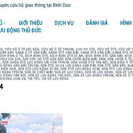
 hộ giao thông tại Bình Dương và tỉnh thành lân cận - Cứu Hộ 24/24
Ủ
GIỚI THIỆU
DỊCH VỤ
ĐÁNH GIÁ
HÌNH
LƯU ĐỘNG THỦ ĐỨC
NG
,
CỨU HỘ Ô TÔ SÀI GÒN
,
CỨU HỘ Ô TÔ TPHCM
,
CUU HO OTO
,
CỨU HỘ ÔTÔ
,
CỨU HỘ 
GẦN ĐÂY
,
GARA Ô TÔ GẦN ĐÂY
,
GARA ÔTÔ GẦN ĐÂY
,
GARA ÔTÔ GẦN ĐÂY
,
GARA ÔTÔ HI
KÍCH BÌNH Ô TÔ
,
KÍCH BÌNH ÔTÔ
,
KÍCH BÌNH ÔTÔ DĨ AN
,
KÍCH BÌNH ÔTÔ GẦN ĐÂY
,
KÍCH
0933.254.933
,
SOS CỨU HỘ ÔTÔ GẦN ĐÂY
,
SỬA CHỮA ĐIỆN MÁY GẦM
,
SỬA CHỮA Ô TÔ
G
,
SỬA CHỮA ÔTÔ LƯU ĐỘNG SÀI GÒN TPHCM
,
SỬA CHỮA ÔTÔ TẬN NƠI
,
SỬA ĐIỆN Ô TÔ
ƯU ĐỘNG GẦN ĐÂY TPHCM
,
SỬA ÔTÔ 24/24 LƯU ĐỘNG GẦN ĐÂY
,
SỬA ÔTÔ GẦN ĐÂY
,
SUA
 BIÊN HOÀ
,
SỬA ÔTÔ LƯU ĐỘNG DĨ AN
,
SỬA ÔTÔ LƯU ĐỘNG HCM
,
SỬA ÔTÔ LƯU ĐỘNG
U ĐỘNG TPHCM
,
SỬA XE CHẾT MÁY
,
SUA XE LUU DONG
,
SỬA XE LƯU ĐỘNG
,
SỬA XE LƯ
ƯU ĐỘNG TÂN NƠI
,
SỬA XE LƯU ĐỘNG THỦ ĐỨC
,
SỬA XE LƯU ĐỘNG TPHCM
,
SỬA XE Ô 
UUDONG.COM.VN
,
TIN TỨC
,
VÁ VỎ LƯU ĐỘNG
4