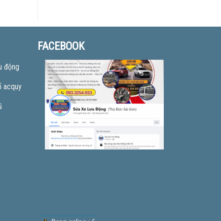
FACEBOOK
u động
ổ acquy
ũ