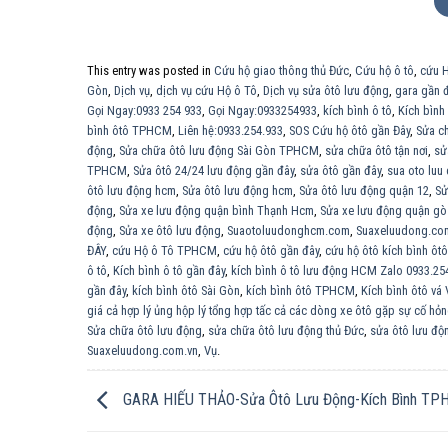
This entry was posted in
Cứu hộ giao thông thủ Đức
,
Cứu hộ ô tô
,
cứu H
Gòn
,
Dịch vụ
,
dịch vụ cứu Hộ ô Tô
,
Dịch vụ sửa ôtô lưu động
,
gara gần 
Gọi Ngay:0933 254 933
,
Gọi Ngay:0933254933
,
kích bình ô tô
,
Kích bình
bình ôtô TPHCM
,
Liên hệ:0933.254.933
,
SOS Cứu hộ ôtô gần Đây
,
Sửa c
động
,
Sửa chữa ôtô lưu động Sài Gòn TPHCM
,
sửa chữa ôtô tận nơi
,
sử
TPHCM
,
Sửa ôtô 24/24 lưu động gần đây
,
sửa ôtô gần đây
,
sua oto luu
ôtô lưu động hcm
,
Sửa ôtô lưu động hcm
,
Sửa ôtô lưu động quận 12
,
Sử
động
,
Sửa xe lưu động quận bình Thạnh Hcm
,
Sửa xe lưu động quận gò
động
,
Sửa xe ôtô lưu động
,
Suaotoluudonghcm.com
,
Suaxeluudong.co
ĐÂY
,
cứu Hộ ô Tô TPHCM
,
cứu hộ ôtô gần đây
,
cứu hộ ôtô kích bình ôtô
ô tô
,
Kích bình ô tô gần đây
,
kích bình ô tô lưu động HCM Zalo 0933.25
gần đây
,
kích bình ôtô Sài Gòn
,
kích bình ôtô TPHCM
,
Kích bình ôtô vá
giá cả hợp lý ủng hộp lý tổng hợp tấc cả các dòng xe ôtô gặp sự cố hỏ
Sửa chữa ôtô lưu động
,
sửa chữa ôtô lưu động thủ Đức
,
sửa ôtô lưu độ
Suaxeluudong.com.vn
,
Vụ
.
GARA HIẾU THẢO-Sửa Ôtô Lưu Động-Kích Bình TP