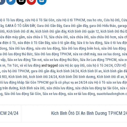
ộ ô Tô lưu động
,
cứu Hộ ô Tô Sài Gòn
,
cứu Hộ ô tô TPHCM
,
cuu ho oto
,
Cứu hộ ôtô
,
Cứu
đây
,
GARA Ô TÔ GẦN ĐÂY
,
Gara ôtô Gần Đây
,
Gara ôtô gần đây
,
gara ôtô Hiếu thảo
,
garag
 ôtô
,
Kích bình ôtô dĩ An
,
kích bình ôtô gần đây
,
Kích bình ôtô quận 12
,
kích bình ôtô thủ 
hữa điện máy gầm
,
sửa chữa ô Tô
,
Sửa chửa ôtô
,
sửa chữa ôtô
,
sửa chữa ôtô hcm
,
sửa c
a điện ô Tô
,
sửa điện ô Tô Gần Đây
,
sửa ô tô gần đây
,
Sửa ô to lưu động
,
Sửa ô tô lưu độ
 dong
,
Sửa ôtô lưu động
,
sửa oto lưu động
,
Sửa ôtô lưu động biên hoà
,
sửa ôtô lưu động 
a ôtô lưu động thủ Đức
,
Sửa ôtô lưu động TPHCM
,
sửa xe chết máy
,
sua xe luu dong
,
sửa
 vấp
,
Sửa xe lưu động Tân nơi
,
sửa xe lưu động thủ Đức
,
Sửa Xe Lưu động TPHCM
,
sửa xe
m.vn
,
Tin Tức
,
vá vỏ lưu động
and tagged
cứu Hộ ắc quy ôtô
,
cứu hộ ô Tô 24/24
,
CỨU HỘ
,
cứu hộ ôtô TPHCM
,
gara ôtô gần đây
,
kich bình 24/24
,
Kích bình Dĩ an
,
kích bình gần đâ
4.933
,
Kích bình ôtô
,
kich bình ôtô 24/24
,
Kích bình Ôtô bình dương
,
Kích bình ôtô dĩ an
,
 Vỏ lưu động khắp Sài Gòn TPHCM gọi là có phục vụ ae 24/24 cứu Hộ ô Tô sửa xe lưu đ
ng trên đường
,
kích Bình sửa ôtô
,
sửa chữa lưu động
,
sửa chữa lưu động tại Sài Gòn
,
sửa 
ng
,
Sửa ôtô lưu động Sài Gòn
,
Sửa xe lưu động
,
sửa xe tải lưu động
,
suaotoluudonghcm.
HCM 24/24
Kích Bình Ôtô Dĩ An Bình Dương TPHCM 