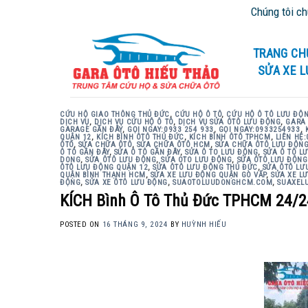
Skip
Chúng tôi chuyên cứu
to
content
TRANG CH
SỬA XE 
CỨU HỘ GIAO THÔNG THỦ ĐỨC
,
CỨU HỘ Ô TÔ
,
CỨU HỘ Ô TÔ LƯU ĐỘ
DỊCH VỤ
,
DỊCH VỤ CỨU HỘ Ô TÔ
,
DỊCH VỤ SỬA ÔTÔ LƯU ĐỘNG
,
GARA 
GARAGE GẦN ĐÂY
,
GỌI NGAY:0933 254 933
,
GỌI NGAY:0933254933
,
QUẬN 12
,
KÍCH BÌNH ÔTÔ THỦ ĐỨC
,
KÍCH BÌNH ÔTÔ TPHCM
,
LIÊN HỆ:
ÔTÔ
,
SỬA CHỮA ÔTÔ
,
SỬA CHỮA ÔTÔ HCM
,
SỬA CHỮA ÔTÔ LƯU ĐỘN
Ô TÔ GẦN ĐÂY
,
SỬA Ô TÔ GẦN ĐÂY
,
SỬA Ô TO LƯU ĐỘNG
,
SỬA Ô TÔ L
DONG
,
SỬA ÔTÔ LƯU ĐỘNG
,
SỬA OTO LƯU ĐỘNG
,
SỬA ÔTÔ LƯU ĐỘNG
ÔTÔ LƯU ĐỘNG QUẬN 12
,
SỬA ÔTÔ LƯU ĐỘNG THỦ ĐỨC
,
SỬA ÔTÔ LƯ
QUẬN BÌNH THẠNH HCM
,
SỬA XE LƯU ĐỘNG QUẬN GÒ VẤP
,
SỬA XE L
ĐỘNG
,
SỬA XE ÔTÔ LƯU ĐỘNG
,
SUAOTOLUUDONGHCM.COM
,
SUAXEL
KÍCH Bình Ô Tô Thủ Đức TPHCM 24/2
POSTED ON
16 THÁNG 9, 2024
BY
HUỲNH HIẾU