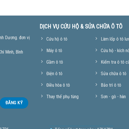
DỊCH VỤ CỨU HỘ & SỬA CHỮA Ô TÔ
nh Dương. đơn vị
Cứu hộ ô tô
Làm lốp ô tô lư
Máy ô tô
Cứu hộ - kích n
í Minh, Bình
Gầm ô tô
Kiểm tra ô tô c
Điện ô tô
Sửa chữa ô tô
Điều hòa ô tô
Bảo trì ô tô
Thay thế phụ tùng
Sơn - gò - hàn