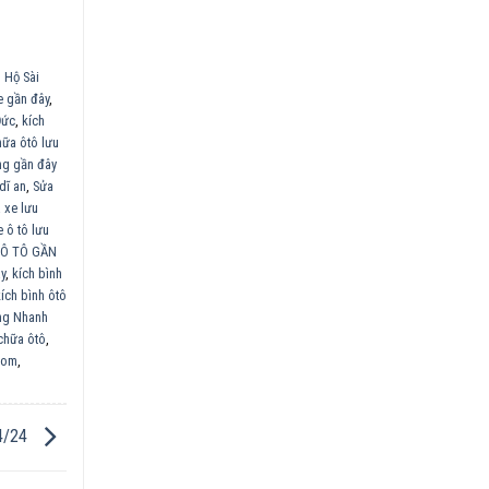
 Hộ Sài
e gần đây
,
Đức
,
kích
hữa ôtô lưu
ng gần đây
dĩ an
,
Sửa
 xe lưu
 ô tô lưu
 Ô TÔ GẦN
y
,
kích bình
kích bình ôtô
ộng Nhanh
chữa ôtô
,
com
,
24/24