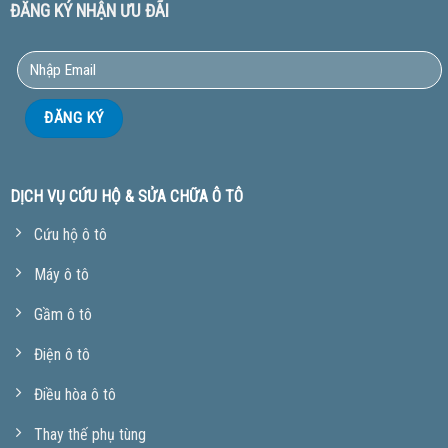
ĐĂNG KÝ NHẬN ƯU ĐÃI
DỊCH VỤ CỨU HỘ & SỬA CHỮA Ô TÔ
Cứu hộ ô tô
Máy ô tô
Gầm ô tô
Điện ô tô
Điều hòa ô tô
Thay thế phụ tùng