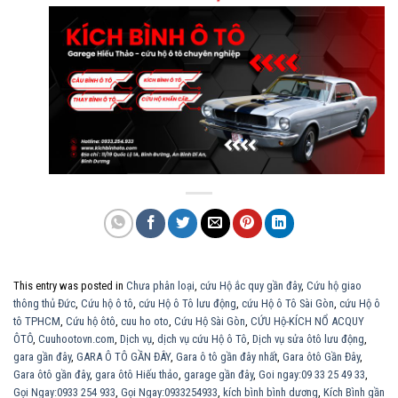
This entry was posted in
Chưa phân loại
,
cứu Hộ ắc quy gần đây
,
Cứu hộ giao
thông thủ Đức
,
Cứu hộ ô tô
,
cứu Hộ ô Tô lưu động
,
cứu Hộ ô Tô Sài Gòn
,
cứu Hộ ô
tô TPHCM
,
Cứu hộ ôtô
,
cuu ho oto
,
Cứu Hộ Sài Gòn
,
CỨU Hộ-KÍCH NỔ ACQUY
ÔTÔ
,
Cuuhootovn.com
,
Dịch vụ
,
dịch vụ cứu Hộ ô Tô
,
Dịch vụ sửa ôtô lưu động
,
gara gần đây
,
GARA Ô TÔ GẦN ĐÂY
,
Gara ô tô gần đây nhất
,
Gara ôtô Gần Đây
,
Gara ôtô gần đây
,
gara ôtô Hiếu thảo
,
garage gần đây
,
Goi ngay:09 33 25 49 33
,
Gọi Ngay:0933 254 933
,
Gọi Ngay:0933254933
,
kích bình bình dương
,
Kích Bình gần