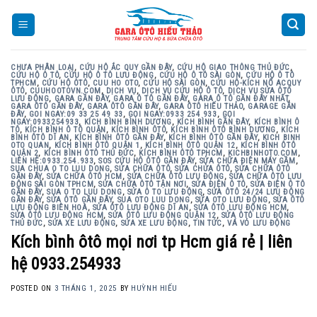
Skip
to
content
CHƯA PHÂN LOẠI
,
CỨU HỘ ẮC QUY GẦN ĐÂY
,
CỨU HỘ GIAO THÔNG THỦ ĐỨC
,
CỨU HỘ Ô TÔ
,
CỨU HỘ Ô TÔ LƯU ĐỘNG
,
CỨU HỘ Ô TÔ SÀI GÒN
,
CỨU HỘ Ô TÔ
TPHCM
,
CỨU HỘ ÔTÔ
,
CUU HO OTO
,
CỨU HỘ SÀI GÒN
,
CỨU HỘ-KÍCH NỔ ACQUY
ÔTÔ
,
CUUHOOTOVN.COM
,
DỊCH VỤ
,
DỊCH VỤ CỨU HỘ Ô TÔ
,
DỊCH VỤ SỬA ÔTÔ
LƯU ĐỘNG
,
GARA GẦN ĐÂY
,
GARA Ô TÔ GẦN ĐÂY
,
GARA Ô TÔ GẦN ĐÂY NHẤT
,
GARA ÔTÔ GẦN ĐÂY
,
GARA ÔTÔ GẦN ĐÂY
,
GARA ÔTÔ HIẾU THẢO
,
GARAGE GẦN
ĐÂY
,
GOI NGAY:09 33 25 49 33
,
GỌI NGAY:0933 254 933
,
GỌI
NGAY:0933254933
,
KÍCH BÌNH BÌNH DƯƠNG
,
KÍCH BÌNH GẦN ĐÂY
,
KÍCH BÌNH Ô
TÔ
,
KÍCH BÌNH Ô TÔ QUẬN
,
KÍCH BÌNH ÔTÔ
,
KÍCH BÌNH ÔTÔ BÌNH DƯƠNG
,
KÍCH
BÌNH ÔTÔ DĨ AN
,
KÍCH BÌNH ÔTÔ GẦN ĐÂY
,
KÍCH BÌNH ÔTÔ GẦN ĐÂY
,
KICH BINH
OTO QUAN
,
KÍCH BÌNH ÔTÔ QUẬN 1
,
KÍCH BÌNH ÔTÔ QUẬN 12
,
KÍCH BÌNH ÔTÔ
QUẬN 2
,
KÍCH BÌNH ÔTÔ THỦ ĐỨC
,
KÍCH BÌNH ÔTÔ TPHCM
,
KICHBINHOTO.COM
,
LIÊN HỆ:0933.254.933
,
SOS CỨU HỘ ÔTÔ GẦN ĐÂY
,
SỬA CHỮA ĐIỆN MÁY GẦM
,
SUA CHUA O TO LUU DONG
,
SỬA CHỮA ÔTÔ
,
SỬA CHỬA ÔTÔ
,
SỬA CHỮA ÔTÔ
GẦN ĐÂY
,
SỬA CHỮA ÔTÔ HCM
,
SỬA CHỮA ÔTÔ LƯU ĐỘNG
,
SỬA CHỮA ÔTÔ LƯU
ĐỘNG SÀI GÒN TPHCM
,
SỬA CHỮA ÔTÔ TẬN NƠI
,
SỬA ĐIỆN Ô TÔ
,
SỬA ĐIỆN Ô TÔ
GẦN ĐÂY
,
SUA O TO LUU DONG
,
SỬA Ô TO LƯU ĐỘNG
,
SỬA ÔTÔ 24/24 LƯU ĐỘNG
GẦN ĐÂY
,
SỬA ÔTÔ GẦN ĐÂY
,
SUA OTO LUU DONG
,
SỬA OTO LƯU ĐỘNG
,
SỬA ÔTÔ
LƯU ĐỘNG BIÊN HOÀ
,
SỬA ÔTÔ LƯU ĐỘNG DĨ AN
,
SỬA ÔTÔ LƯU ĐỘNG HCM
,
SỬA ÔTÔ LƯU ĐỘNG HCM
,
SỬA ÔTÔ LƯU ĐỘNG QUẬN 12
,
SỬA ÔTÔ LƯU ĐỘNG
THỦ ĐỨC
,
SỬA XE LƯU ĐỘNG
,
SỬA XE LƯU ĐỘNG
,
TIN TỨC
,
VÁ VỎ LƯU ĐỘNG
Kích bình ôtô mọi nơi tp Hcm giá rẻ | liên
hệ 0933.254933
POSTED ON
3 THÁNG 1, 2025
BY
HUỲNH HIẾU