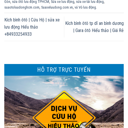
Gòn
,
sửa ôtô lưu động TPHCM
,
Sửa xe lưu động
,
sửa xe tải lưu động
,
suaotoluudonghcm.com
,
Suaxeluudong.com.vn
,
vá Vỏ lưu động
.
Kích bình ôtô | Cứu Hộ | sửa xe
Kích bình ôtô tp dĩ an bình dương
lưu động Hiếu thảo
| Gara ôtô Hiếu thảo | Giá Rẻ
+84933254933
HỖ TRỢ TRỰC TUYẾN