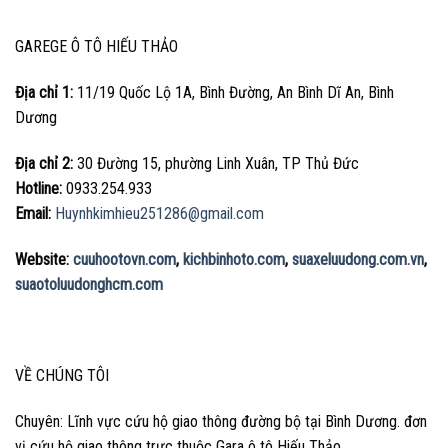
GAREGE Ô TÔ HIẾU THẢO
Địa chỉ 1:
11/19 Quốc Lộ 1A, Bình Đường, An Bình Dĩ An, Bình
Dương
Địa chỉ 2:
30 Đường 15, phường Linh Xuân, TP Thủ Đức
Hotline:
0933.254.933
Email:
Huynhkimhieu251286@gmail.com
Website:
cuuhootovn.com
,
kichbinhoto.com
,
suaxeluudong.com.vn
,
suaotoluudonghcm.com
VỀ CHÚNG TÔI
Chuyên: Lĩnh vực cứu hộ giao thông đường bộ tại Bình Dương. đơn
vị cứu hộ giao thông trực thuộc Gara ô tô Hiếu Thảo