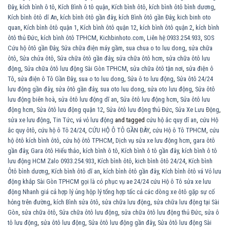
Đây
,
kích bình ô tô
,
Kích Bình ô tô quận
,
Kích bình ôtô
,
kích bình ôtô bình dương
,
Kích bình ôtô dĩ An
,
kích bình ôtô gần đây
,
kích Bình ôtô gần Đây
,
kich binh oto
quan
,
Kích bình ôtô quận 1
,
Kích bình ôtô quận 12
,
kích bình ôtô quận 2
,
kích bình
ôtô thủ Đức
,
kích bình ôtô TPHCM
,
Kichbinhoto.com
,
Liên hệ:0933.254.933
,
SOS
Cứu hộ ôtô gần Đây
,
Sửa chữa điện máy gầm
,
sua chua o to luu dong
,
sửa chữa
ôtô
,
Sửa chửa ôtô
,
Sửa chữa ôtô gần đây
,
sửa chữa ôtô hcm
,
sửa chữa ôtô lưu
động
,
Sửa chữa ôtô lưu động Sài Gòn TPHCM
,
sửa chữa ôtô tận nơi
,
sửa điện ô
Tô
,
sửa điện ô Tô Gần Đây
,
sua o to luu dong
,
Sửa ô to lưu động
,
Sửa ôtô 24/24
lưu động gần đây
,
sửa ôtô gần đây
,
sua oto luu dong
,
sửa oto lưu động
,
Sửa ôtô
lưu động biên hoà
,
sửa ôtô lưu động dĩ an
,
Sửa ôtô lưu động hcm
,
Sửa ôtô lưu
động hcm
,
Sửa ôtô lưu động quận 12
,
Sửa ôtô lưu động thủ Đức
,
Sửa Xe Lưu Động
,
sửa xe lưu động
,
Tin Tức
,
vá vỏ lưu động
and tagged
cứu hộ ắc quy dĩ an
,
cứu Hộ
ắc quy ôtô
,
cứu hộ ô Tô 24/24
,
CỨU HỘ Ô TÔ GẦN ĐÂY
,
cứu Hộ ô Tô TPHCM
,
cứu
hộ ôtô kích bình ôtô
,
cứu hộ ôtô TPHCM
,
Dịch vụ sửa xe lưu động hcm
,
gara ôtô
gần đây
,
Gara ôtô Hiếu thảo
,
kích bình ô tô
,
Kích bình ô tô gần đây
,
kích bình ô tô
lưu động HCM Zalo 0933.254.933
,
Kích bình ôtô
,
kich bình ôtô 24/24
,
Kích bình
Ôtô bình dương
,
Kích bình ôtô dĩ an
,
kích bình ôtô gần đây
,
Kích bình ôtô vá Vỏ lưu
động khắp Sài Gòn TPHCM gọi là có phục vụ ae 24/24 cứu Hộ ô Tô sửa xe lưu
động Nhanh giá cả hợp lý ủng hộp lý tổng hợp tấc cả các dòng xe ôtô gặp sự cố
hỏng trên đường
,
kích Bình sửa ôtô
,
sửa chữa lưu động
,
sửa chữa lưu động tại Sài
Gòn
,
sửa chữa ôtô
,
Sửa chữa ôtô lưu động
,
sửa chữa ôtô lưu động thủ Đức
,
sửa ô
tô lưu động
,
sửa ôtô lưu động
,
Sửa ôtô lưu động gần đây
,
Sửa ôtô lưu động Sài