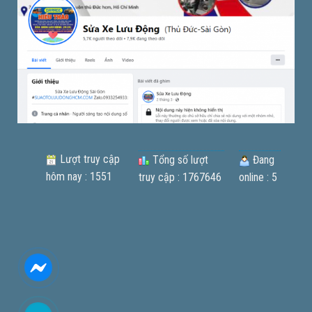
Lượt truy cập
Tổng số lượt
Đang
hôm nay : 1551
truy cập : 1767646
online : 5