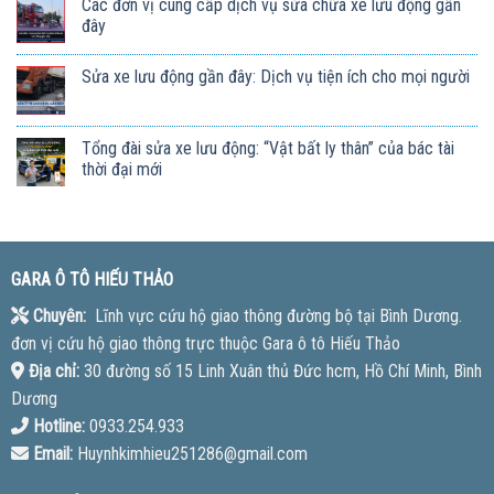
Các đơn vị cung cấp dịch vụ sửa chữa xe lưu động gần
đây
Sửa xe lưu động gần đây: Dịch vụ tiện ích cho mọi người
Tổng đài sửa xe lưu động: “Vật bất ly thân” của bác tài
thời đại mới
GARA Ô TÔ HIẾU THẢO
Chuyên:
Lĩnh vực cứu hộ giao thông đường bộ tại Bình Dương.
đơn vị cứu hộ giao thông trực thuộc Gara ô tô Hiếu Thảo
Địa chỉ:
30 đường số 15 Linh Xuân thủ Đức hcm, Hồ Chí Minh, Bình
Dương
Hotline:
0933.254.933
Email:
Huynhkimhieu251286@gmail.com