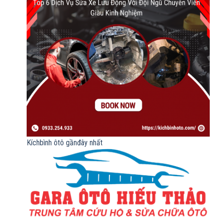
Kíchbình ôtô gầnđây nhất