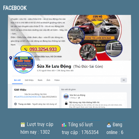
FACEBOOK
Lượt truy cập
Tổng số lượt
Đang
hôm nay : 1302
truy cập : 1765354
online : 6