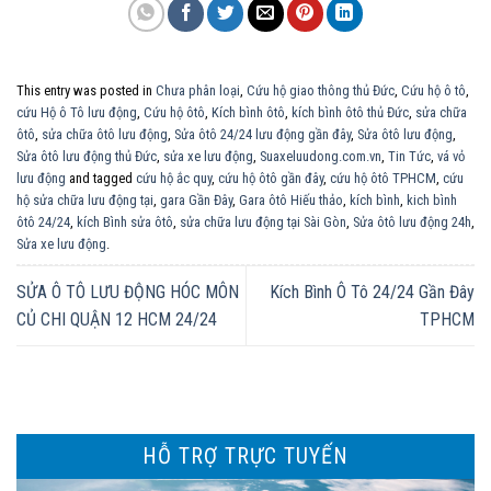
This entry was posted in
Chưa phân loại
,
Cứu hộ giao thông thủ Đức
,
Cứu hộ ô tô
,
cứu Hộ ô Tô lưu động
,
Cứu hộ ôtô
,
Kích bình ôtô
,
kích bình ôtô thủ Đức
,
sửa chữa
ôtô
,
sửa chữa ôtô lưu động
,
Sửa ôtô 24/24 lưu động gần đây
,
Sửa ôtô lưu động
,
Sửa ôtô lưu động thủ Đức
,
sửa xe lưu động
,
Suaxeluudong.com.vn
,
Tin Tức
,
vá vỏ
lưu động
and tagged
cứu hộ ắc quy
,
cứu hộ ôtô gần đây
,
cứu hộ ôtô TPHCM
,
cứu
hộ sửa chữa lưu động tại
,
gara Gần Đây
,
Gara ôtô Hiếu thảo
,
kích bình
,
kich bình
ôtô 24/24
,
kích Bình sửa ôtô
,
sửa chữa lưu động tại Sài Gòn
,
Sửa ôtô lưu động 24h
,
Sửa xe lưu động
.
SỬA Ô TÔ LƯU ĐỘNG HÓC MÔN
Kích Bình Ô Tô 24/24 Gần Đây
CỦ CHI QUẬN 12 HCM 24/24
TPHCM
HỖ TRỢ TRỰC TUYẾN