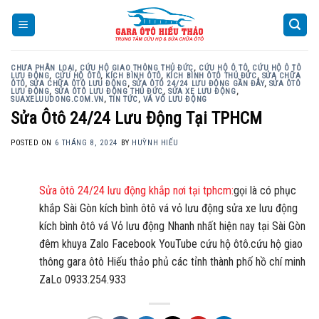
Skip
to
content
CHƯA PHÂN LOẠI
,
CỨU HỘ GIAO THÔNG THỦ ĐỨC
,
CỨU HỘ Ô TÔ
,
CỨU HỘ Ô TÔ
LƯU ĐỘNG
,
CỨU HỘ ÔTÔ
,
KÍCH BÌNH ÔTÔ
,
KÍCH BÌNH ÔTÔ THỦ ĐỨC
,
SỬA CHỮA
ÔTÔ
,
SỬA CHỮA ÔTÔ LƯU ĐỘNG
,
SỬA ÔTÔ 24/24 LƯU ĐỘNG GẦN ĐÂY
,
SỬA ÔTÔ
LƯU ĐỘNG
,
SỬA ÔTÔ LƯU ĐỘNG THỦ ĐỨC
,
SỬA XE LƯU ĐỘNG
,
SUAXELUUDONG.COM.VN
,
TIN TỨC
,
VÁ VỎ LƯU ĐỘNG
Sửa Ôtô 24/24 Lưu Động Tại TPHCM
POSTED ON
6 THÁNG 8, 2024
BY
HUỲNH HIẾU
Sửa ôtô 24/24 lưu động khắp nơi tại tphcm:
gọi là có phục
khắp Sài Gòn kích bình ôtô vá vỏ lưu động sửa xe lưu động
kích bình ôtô vá Vỏ lưu động Nhanh nhất hiện nay tại Sài Gòn
đêm khuya Zalo Facebook YouTube cứu hộ ôtô.cứu hộ giao
thông gara ôtô Hiếu thảo phủ các tỉnh thành phố hồ chí minh
ZaLo 0933.254.933