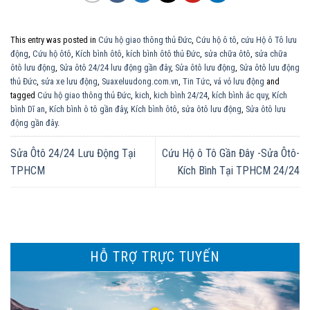
This entry was posted in
Cứu hộ giao thông thủ Đức
,
Cứu hộ ô tô
,
cứu Hộ ô Tô lưu
động
,
Cứu hộ ôtô
,
Kích bình ôtô
,
kích bình ôtô thủ Đức
,
sửa chữa ôtô
,
sửa chữa
ôtô lưu động
,
Sửa ôtô 24/24 lưu động gần đây
,
Sửa ôtô lưu động
,
Sửa ôtô lưu động
thủ Đức
,
sửa xe lưu động
,
Suaxeluudong.com.vn
,
Tin Tức
,
vá vỏ lưu động
and
tagged
Cứu hộ giao thông thủ Đức
,
kich
,
kich bình 24/24
,
kích bình ắc quy
,
Kích
bình Dĩ an
,
Kích bình ô tô gần đây
,
Kích bình ôtô
,
sửa ôtô lưu động
,
Sửa ôtô lưu
động gần đây
.
Sửa Ôtô 24/24 Lưu Động Tại
Cứu Hộ ô Tô Gần Đây -Sửa Ôtô-
TPHCM
Kích Bình Tại TPHCM 24/24
HỖ TRỢ TRỰC TUYẾN