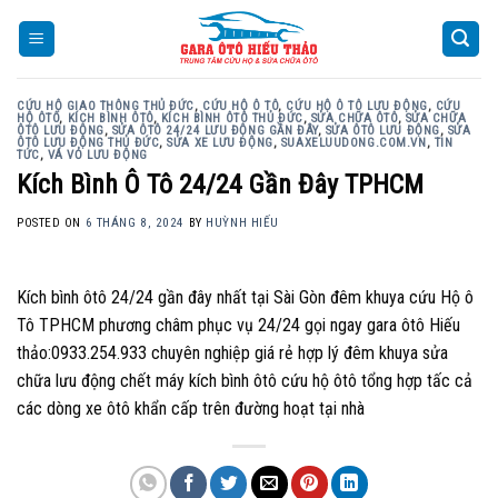
Skip
to
content
CỨU HỘ GIAO THÔNG THỦ ĐỨC
,
CỨU HỘ Ô TÔ
,
CỨU HỘ Ô TÔ LƯU ĐỘNG
,
CỨU
HỘ ÔTÔ
,
KÍCH BÌNH ÔTÔ
,
KÍCH BÌNH ÔTÔ THỦ ĐỨC
,
SỬA CHỮA ÔTÔ
,
SỬA CHỮA
ÔTÔ LƯU ĐỘNG
,
SỬA ÔTÔ 24/24 LƯU ĐỘNG GẦN ĐÂY
,
SỬA ÔTÔ LƯU ĐỘNG
,
SỬA
ÔTÔ LƯU ĐỘNG THỦ ĐỨC
,
SỬA XE LƯU ĐỘNG
,
SUAXELUUDONG.COM.VN
,
TIN
TỨC
,
VÁ VỎ LƯU ĐỘNG
Kích Bình Ô Tô 24/24 Gần Đây TPHCM
POSTED ON
6 THÁNG 8, 2024
BY
HUỲNH HIẾU
Kích bình ôtô 24/24 gần đây nhất tại Sài Gòn đêm khuya cứu Hộ ô
Tô TPHCM phương châm phục vụ 24/24 gọi ngay gara ôtô Hiếu
thảo:0933.254.933 chuyên nghiệp giá rẻ hợp lý đêm khuya sửa
chữa lưu động chết máy kích bình ôtô cứu hộ ôtô tổng hợp tấc cả
các dòng xe ôtô khẩn cấp trên đường hoạt tại nhà