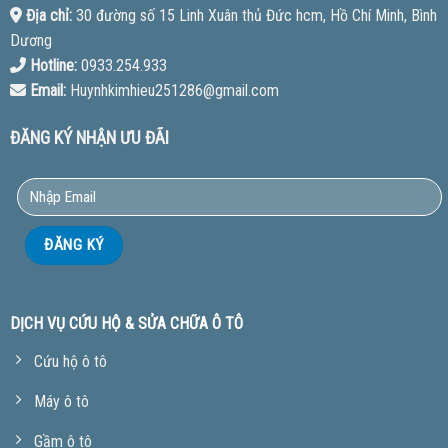
Địa chỉ:
30 đường số 15 Linh Xuân thủ Đức hcm, Hồ Chí Minh, Bình
Dương
Hotline:
0933.254.933
Email:
Huynhkimhieu251286@gmail.com
ĐĂNG KÝ NHẬN ƯU ĐÃI
DỊCH VỤ CỨU HỘ & SỬA CHỮA Ô TÔ
Cứu hộ ô tô
Máy ô tô
Gầm ô tô