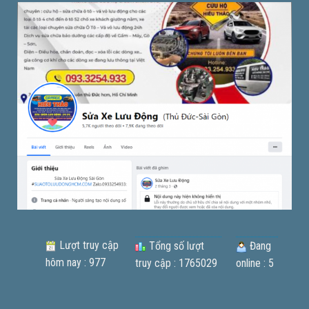
Lượt truy cập
Tổng số lượt
Đang
hôm nay : 977
truy cập : 1765029
online : 5