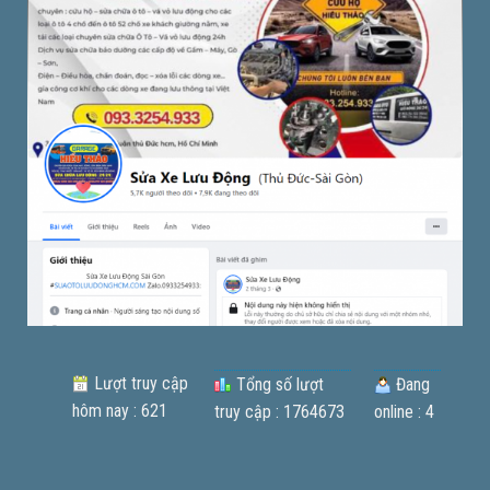
Lượt truy cập
Tổng số lượt
Đang
hôm nay : 621
truy cập : 1764673
online : 4