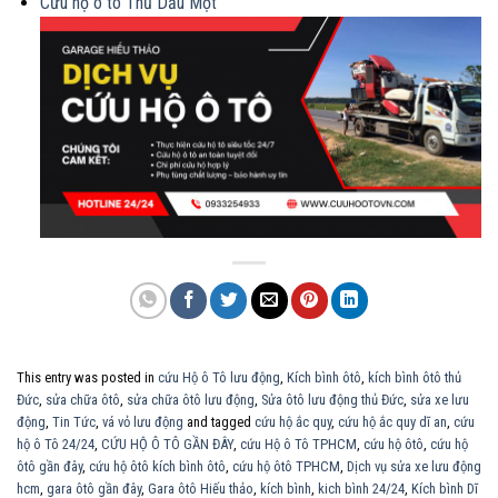
Cứu hộ ô tô Thủ Dầu Một
This entry was posted in
cứu Hộ ô Tô lưu động
,
Kích bình ôtô
,
kích bình ôtô thủ
Đức
,
sửa chữa ôtô
,
sửa chữa ôtô lưu động
,
Sửa ôtô lưu động thủ Đức
,
sửa xe lưu
động
,
Tin Tức
,
vá vỏ lưu động
and tagged
cứu hộ ắc quy
,
cứu hộ ắc quy dĩ an
,
cứu
hộ ô Tô 24/24
,
CỨU HỘ Ô TÔ GẦN ĐÂY
,
cứu Hộ ô Tô TPHCM
,
cứu hộ ôtô
,
cứu hộ
ôtô gần đây
,
cứu hộ ôtô kích bình ôtô
,
cứu hộ ôtô TPHCM
,
Dịch vụ sửa xe lưu động
hcm
,
gara ôtô gần đây
,
Gara ôtô Hiếu thảo
,
kích bình
,
kich bình 24/24
,
Kích bình Dĩ