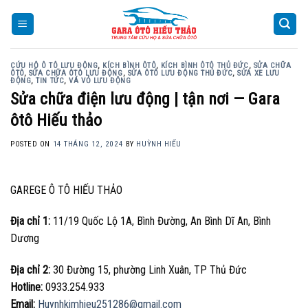
Skip
to
content
CỨU HỘ Ô TÔ LƯU ĐỘNG
,
KÍCH BÌNH ÔTÔ
,
KÍCH BÌNH ÔTÔ THỦ ĐỨC
,
SỬA CHỮA
ÔTÔ
,
SỬA CHỮA ÔTÔ LƯU ĐỘNG
,
SỬA ÔTÔ LƯU ĐỘNG THỦ ĐỨC
,
SỬA XE LƯU
ĐỘNG
,
TIN TỨC
,
VÁ VỎ LƯU ĐỘNG
Sửa chữa điện lưu động | tận nơi — Gara
ôtô Hiếu thảo
POSTED ON
14 THÁNG 12, 2024
BY
HUỲNH HIẾU
GAREGE Ô TÔ HIẾU THẢO
Địa chỉ 1:
11/19 Quốc Lộ 1A, Bình Đường, An Bình Dĩ An, Bình
Dương
Địa chỉ 2:
30 Đường 15, phường Linh Xuân, TP Thủ Đức
Hotline:
0933.254.933
Email:
Huynhkimhieu251286@gmail.com