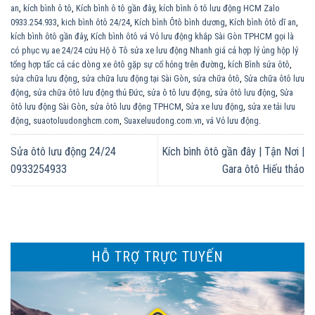
an
,
kích bình ô tô
,
Kích bình ô tô gần đây
,
kích bình ô tô lưu động HCM Zalo
0933.254.933
,
kich bình ôtô 24/24
,
Kích bình Ôtô bình dương
,
Kích bình ôtô dĩ an
,
kích bình ôtô gần đây
,
Kích bình ôtô vá Vỏ lưu động khắp Sài Gòn TPHCM gọi là
có phục vụ ae 24/24 cứu Hộ ô Tô sửa xe lưu động Nhanh giá cả hợp lý ủng hộp lý
tổng hợp tấc cả các dòng xe ôtô gặp sự cố hỏng trên đường
,
kích Bình sửa ôtô
,
sửa chữa lưu động
,
sửa chữa lưu động tại Sài Gòn
,
sửa chữa ôtô
,
Sửa chữa ôtô lưu
động
,
sửa chữa ôtô lưu động thủ Đức
,
sửa ô tô lưu động
,
sửa ôtô lưu động
,
Sửa
ôtô lưu động Sài Gòn
,
sửa ôtô lưu động TPHCM
,
Sửa xe lưu động
,
sửa xe tải lưu
động
,
suaotoluudonghcm.com
,
Suaxeluudong.com.vn
,
vá Vỏ lưu động
.
Sửa ôtô lưu động 24/24
Kích bình ôtô gần đây | Tận Nơi |
0933254933
Gara ôtô Hiếu thảo
HỖ TRỢ TRỰC TUYẾN