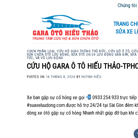
Skip
Chúng tôi chu
to
content
TRANG CH
SỬA XE 
CHƯA PHÂN LOẠI
,
CỨU HỘ GIAO THÔNG THỦ ĐỨC
,
CỨU HỘ Ô TÔ
,
CỨU
SỬA CHỮA ÔTÔ LƯU ĐỘNG
,
SỬA ÔTÔ 24/24 LƯU ĐỘNG GẦN ĐÂY
,
SỬA
TỨC
,
VÁ VỎ LƯU ĐỘNG
CỨU HỘ GARA Ô TÔ HIẾU THẢO-TPH
POSTED ON
14 THÁNG 8, 2024
BY
HUỲNH HIẾU
Xe ban gặp sự cố hỏng xe gọi
0933.254.933.trực tiế
#suaxeluudong.com.được hỗ trợ 24/24 tại Sài Gòn đêm k
dòng xe ôtô gặp sự cố hỏng Nhanh nhất giúp đỡ bạn khi c