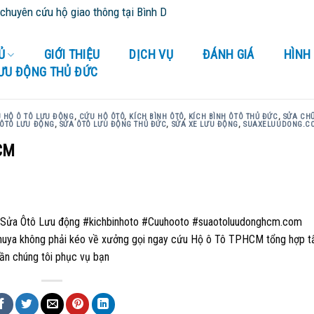
yên cứu hộ giao thông tại Bình Dương và tỉnh thành lân cận - Cứu H
Ủ
GIỚI THIỆU
DỊCH VỤ
ĐÁNH GIÁ
HÌNH
LƯU ĐỘNG THỦ ĐỨC
 HỘ Ô TÔ LƯU ĐỘNG
,
CỨU HỘ ÔTÔ
,
KÍCH BÌNH ÔTÔ
,
KÍCH BÌNH ÔTÔ THỦ ĐỨC
,
SỬA CH
 ÔTÔ LƯU ĐỘNG
,
SỬA ÔTÔ LƯU ĐỘNG THỦ ĐỨC
,
SỬA XE LƯU ĐỘNG
,
SUAXELUUDONG.C
CM
p Sửa Ôtô Lưu động #kichbinhoto #Cuuhooto #suaotoluudonghcm.com
huya không phải kéo về xưởng gọi ngay cứu Hộ ô Tô TPHCM tổng hợp t
ần chúng tôi phục vụ bạn