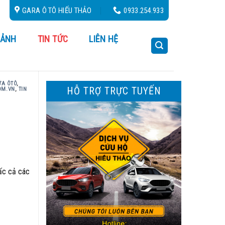
ộ 24/24
GARA Ô TÔ HIẾU THẢO
0933.254.933
 ẢNH
TIN TỨC
LIÊN HỆ
ỮA ÔTÔ
,
HỖ TRỢ TRỰC TUYẾN
OM.VN
,
TIN
ấc cả các