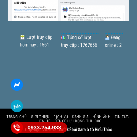
Lượt truy cập
Tổng số lượt
Đang
hôm nay : 1561
truy cập : 1767656
online : 2
TRANG CHỦ
GIỚI THIỆU
DỊCH VỤ
ĐÁNH GIÁ
HÌNH ẢNH
TIN TỨC
LIÊN HỆ
SỬA XE LƯU ĐỘNG THỦ ĐỨC
0933.254.933
Copyright 2026 ©
Thiết kế bởi Gara ô tô Hiếu Thảo