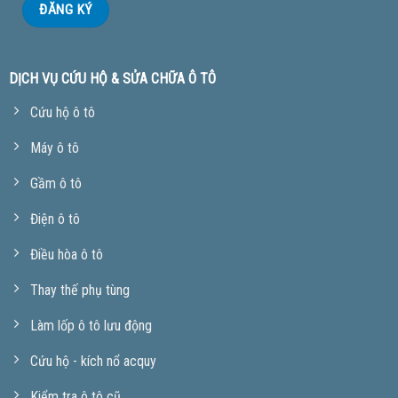
DỊCH VỤ CỨU HỘ & SỬA CHỮA Ô TÔ
Cứu hộ ô tô
Máy ô tô
Gầm ô tô
Điện ô tô
Điều hòa ô tô
Thay thế phụ tùng
Làm lốp ô tô lưu động
Cứu hộ - kích nổ acquy
Kiểm tra ô tô cũ