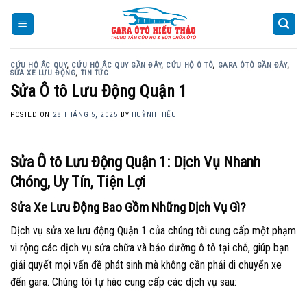
Skip
to
content
CỨU HỘ ẮC QUY
,
CỨU HỘ ẮC QUY GẦN ĐÂY
,
CỨU HỘ Ô TÔ
,
GARA ÔTÔ GẦN ĐÂY
,
SỬA XE LƯU ĐỘNG
,
TIN TỨC
Sửa Ô tô Lưu Động Quận 1
POSTED ON
28 THÁNG 5, 2025
BY
HUỲNH HIẾU
Sửa Ô tô Lưu Động Quận 1: Dịch Vụ Nhanh
Chóng, Uy Tín, Tiện Lợi
Sửa Xe Lưu Động Bao Gồm Những Dịch Vụ Gì?
Dịch vụ sửa xe lưu động Quận 1 của chúng tôi cung cấp một phạm
vi rộng các dịch vụ sửa chữa và bảo dưỡng ô tô tại chỗ, giúp bạn
giải quyết mọi vấn đề phát sinh mà không cần phải di chuyển xe
đến gara. Chúng tôi tự hào cung cấp các dịch vụ sau: