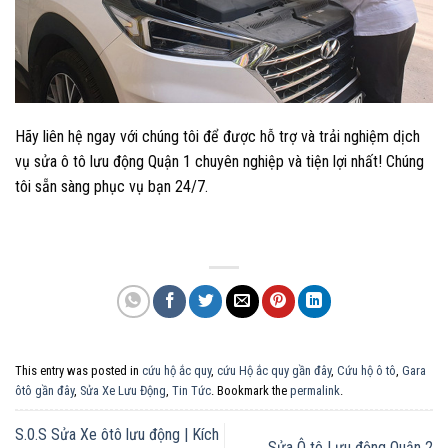
Hãy liên hệ ngay với chúng tôi để được hỗ trợ và trải nghiệm dịch
vụ sửa ô tô lưu động Quận 1 chuyên nghiệp và tiện lợi nhất! Chúng
tôi sẵn sàng phục vụ bạn 24/7.
This entry was posted in
cứu hộ ắc quy
,
cứu Hộ ắc quy gần đây
,
Cứu hộ ô tô
,
Gara
ôtô gần đây
,
Sửa Xe Lưu Động
,
Tin Tức
. Bookmark the
permalink
.
S.0.S Sửa Xe ôtô lưu động | Kích
Sửa Ô tô Lưu động Quận 2