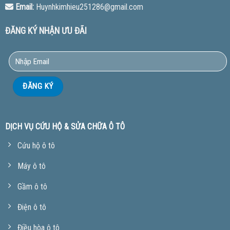
Email:
Huynhkimhieu251286@gmail.com
ĐĂNG KÝ NHẬN ƯU ĐÃI
DỊCH VỤ CỨU HỘ & SỬA CHỮA Ô TÔ
Cứu hộ ô tô
Máy ô tô
Gầm ô tô
Điện ô tô
Điều hòa ô tô