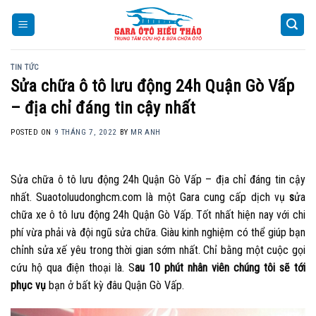
Skip
to
content
TIN TỨC
Sửa chữa ô tô lưu động 24h Quận Gò Vấp
– địa chỉ đáng tin cậy nhất
POSTED ON
9 THÁNG 7, 2022
BY
MR ANH
Sửa chữa ô tô lưu động 24h Quận Gò Vấp – địa chỉ đáng tin cậy
nhất. Suaotoluudonghcm.com là một Gara cung cấp dịch vụ
s
ửa
chữa xe ô tô lưu động 24h Quận Gò Vấp. Tốt nhất hiện nay với chi
phí vừa phải và đội ngũ sửa chữa. Giàu kinh nghiệm có thể giúp bạn
chỉnh sửa xế yêu trong thời gian sớm nhất. Chỉ bằng một cuộc gọi
cứu hộ qua điện thoại là. S
au 10 phút nhân viên chúng tôi sẽ tới
phục vụ
bạn ở bất kỳ đâu Quận Gò Vấp.