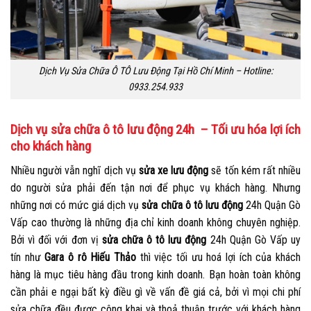
Dịch Vụ Sửa Chữa Ô TÔ Lưu Động Tại Hồ Chí Minh – Hotline:
0933.254.933
Dịch vụ sửa chữa ô tô lưu động 24h – Tối ưu hóa lợi ích
cho khách hàng
Nhiều người vẫn nghĩ dịch vụ
sửa xe lưu động
sẽ tốn kém rất nhiều
do người sửa phải đến tận nơi để phục vụ khách hàng. Nhưng
những nơi có mức giá dịch vụ
sửa chữa ô tô lưu động
24h Quận Gò
Vấp cao thường là những địa chỉ kinh doanh không chuyên nghiệp.
Bởi vì đối với đơn vị
sửa chữa ô tô lưu động
24h Quận Gò Vấp uy
tín như
Gara ô rô Hiếu Thảo
thì việc tối ưu hoá lợi ích của khách
hàng là mục tiêu hàng đầu trong kinh doanh. Bạn hoàn toàn không
cần phải e ngại bất kỳ điều gì về vấn đề giá cả, bởi vì mọi chi phí
sửa chữa đều được công khai và thoả thuận trước với khách hàng