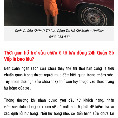
Dịch Vụ Sửa Chữa Ô TÔ Lưu Động Tại Hồ Chí Minh – Hotline:
0933.254.933
Thời gian hổ trợ sửa chữa ô tô lưu động 24h Quận Gò
Vấp là bao lâu?
Bên cạnh ngân sách sửa chữa thay thế thì thời hạn cũng là tiêu
chuẩn quan trọng được người mua đặc biệt quan trọng chăm sóc.
Tuy nhiên thời hạn sửa chữa thay thế còn tuỳ thuộc vào thực trạng
hư hỏng của xe .
Thông thường khi nhận được yêu cầu từ khách hàng, nhân
viên
suaotoluudonghcm.com
sẽ có mặt sau 5 phút để kiểm tra và
xác định lỗi hư hỏng. Nếu hư hỏng nhẹ, sẽ tiến hành sửa chữa tại