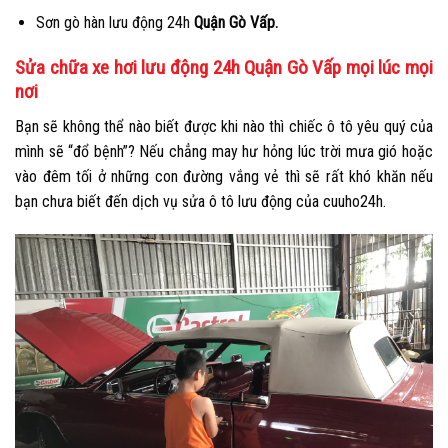
Sơn gò hàn lưu động 24h
Quận Gò Vấp.
Sửa chữa xe hơi lưu động 24h Quận Gò Vấp mọi lúc mọi
nơi
Bạn sẽ không thể nào biết được khi nào thì chiếc ô tô yêu quý của
mình sẽ “đổ bệnh”? Nếu chẳng may hư hỏng lúc trời mưa gió hoặc
vào đêm tối ở những con đường vắng vẻ thì sẽ rất khó khăn nếu
bạn chưa biết đến dịch vụ sửa ô tô lưu động của cuuho24h.