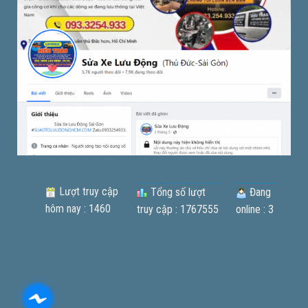
Lượt truy cập
Tổng số lượt
Đang
hôm nay : 1460
truy cập : 1767555
online : 3