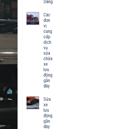
Dàng
Các
đơn
vị
cung
cấp
dịch
vụ
sửa
chữa
xe
lưu
động
gần
đây
Sửa
xe
lưu
động
gần
đây: