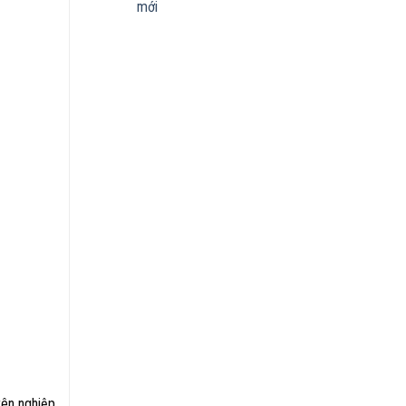
mới
yên nghiệp