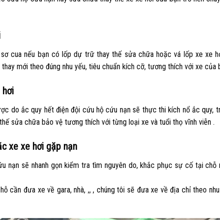
i
 sơ cua nếu bạn có lốp dự trữ thay thế sửa chữa hoặc vá lốp xe xe hơ
 thay mới theo đúng nhu yếu, tiêu chuẩn kích cỡ, tương thích với xe của 
 hơi
ợc do ắc quy hết điện đội cứu hộ cứu nạn sẽ thực thi kích nổ ắc quy, 
hế sửa chữa bảo vệ tương thích với từng loại xe và tuổi thọ vĩnh viễn .
c xe xe hơi gặp nạn
u nạn sẽ nhanh gọn kiểm tra tìm nguyên do, khắc phục sự cố tại chỗ
 cần đưa xe về gara, nhà, ,, , chúng tôi sẽ đưa xe về địa chỉ theo nh