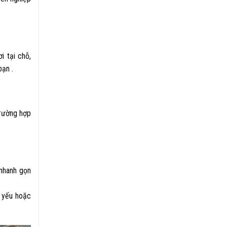
i tại chỗ,
bạn .
trường hợp
 nhanh gọn
u yếu hoặc