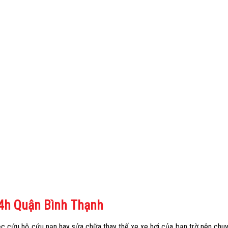
24h Quận Bình Thạnh
ệc cứu hộ cứu nạn hay sửa chữa thay thế xe xe hơi của bạn trờ nên chu