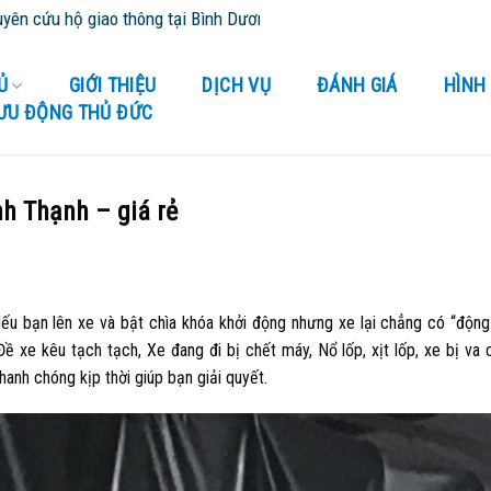
ông tại Bình Dương và tỉnh thành lân cận - Cứu Hộ 24/24
Ủ
GIỚI THIỆU
DỊCH VỤ
ĐÁNH GIÁ
HÌNH
LƯU ĐỘNG THỦ ĐỨC
h Thạnh – giá rẻ
u bạn lên xe và bật chìa khóa khởi động nhưng xe lại chẳng có “động 
 xe kêu tạch tạch, Xe đang đi bị chết máy, Nổ lốp, xịt lốp, xe bị va
anh chóng kịp thời giúp bạn giải quyết.