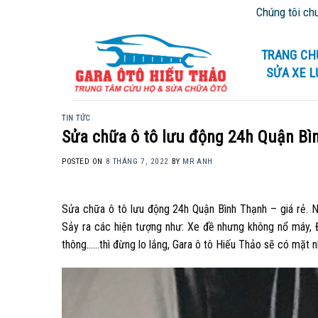
Skip
Chúng tôi chuyên cứu hộ giao th
to
content
TRANG CH
SỬA XE 
TIN TỨC
Sửa chữa ô tô lưu động 24h Quận Bìn
POSTED ON
8 THÁNG 7, 2022
BY
MR ANH
Sửa chữa ô tô lưu động 24h Quận Bình Thạnh – giá rẻ. Nế
Sảy ra các hiện tượng như: Xe đề nhưng không nổ máy, Đề
thông……thì đừng lo lắng, Gara ô tô Hiếu Thảo sẽ có mặt nh