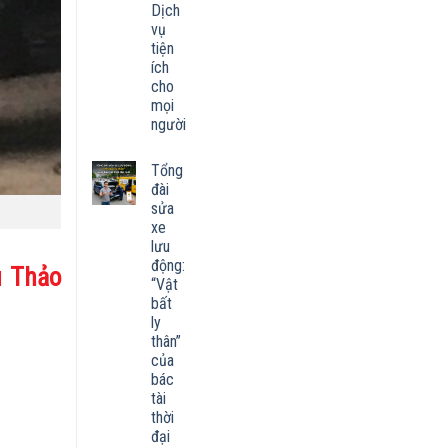
Dịch
vụ
tiện
ích
cho
mọi
người
Tổng
đài
sửa
xe
lưu
động:
u Thảo
“Vật
bất
ly
thân”
của
bác
tài
thời
đại