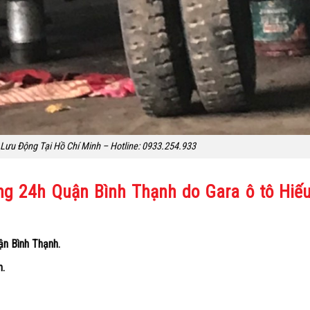
Lưu Động Tại Hồ Chí Minh – Hotline: 0933.254.933
ộng 24h Quận Bình Thạnh do Gara ô tô Hiế
ận Bình Thạnh.
h.