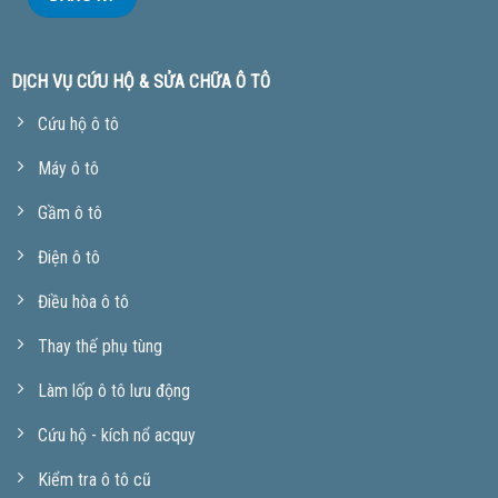
DỊCH VỤ CỨU HỘ & SỬA CHỮA Ô TÔ
Cứu hộ ô tô
Máy ô tô
Gầm ô tô
Điện ô tô
Điều hòa ô tô
Thay thế phụ tùng
Làm lốp ô tô lưu động
Cứu hộ - kích nổ acquy
Kiểm tra ô tô cũ