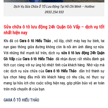
Dịch Vụ Sửa Chữa Ô TÔ Lưu Động Tại Hồ Chí Minh – Hotline:
0933.254.933
Sửa chữa ô tô lưu động 24h Quận Gò Vấp – dịch vụ tốt
nhất hiện nay
Khi đã có
Gara ô tô Hiếu Thảo
, nổ lốp, chết máy hay hư bình, tai
nạn giao thông giữa đường không còn là nỗi ám ảnh đáng sợ nữa.
Với những thế mạnh kể trên, dịch vụ
sửa ô tô lưu động 24h Quận
Gò Vấp
của
Gara ô tô Hiếu Thảo
đã nhận được rất nhiều đánh giá
tích cực cùng với sự ủng hộ nhiệt tình của khách hàng. Nhờ vậy mà
các dịch vụ sửa chữa của
Gara ô tô Hiếu Thảo
dần trở thành sự
lựa chọn hàng đầu mỗi khi khách hàng có nhu cầu, nó thực sự
mang lại hữu ích cho cuộc sống hiện nay, góp phần bảo vệ an toàn
trên mỗi chuyến đi của bạn.
GARA Ô TÔ HIẾU THẢO