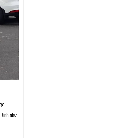
tự.
 tính như