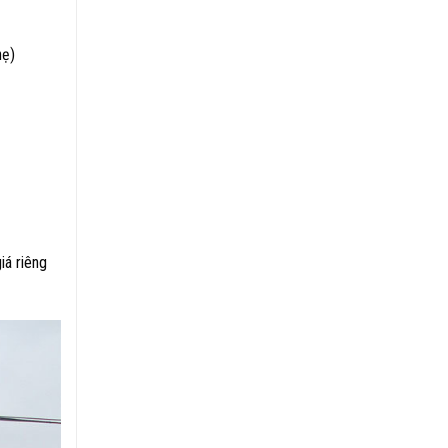
hẹ)
iá riêng