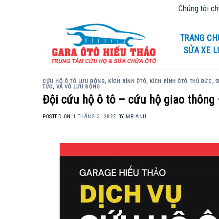
Skip
Chúng tôi chuyên cứu hộ gi
to
content
TRANG CH
SỬA XE 
CỨU HỘ Ô TÔ LƯU ĐỘNG
,
KÍCH BÌNH ÔTÔ
,
KÍCH BÌNH ÔTÔ THỦ ĐỨC
,
S
TỨC
,
VÁ VỎ LƯU ĐỘNG
Đội cứu hộ ô tô – cứu hộ giao thông
POSTED ON
1 THÁNG 3, 2022
BY
MR ANH