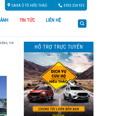
GARA Ô TÔ HIẾU THẢO
0933.254.933
 ẢNH
TIN TỨC
LIÊN HỆ
 ĐỘNG
,
TIN
HỖ TRỢ TRỰC TUYẾN