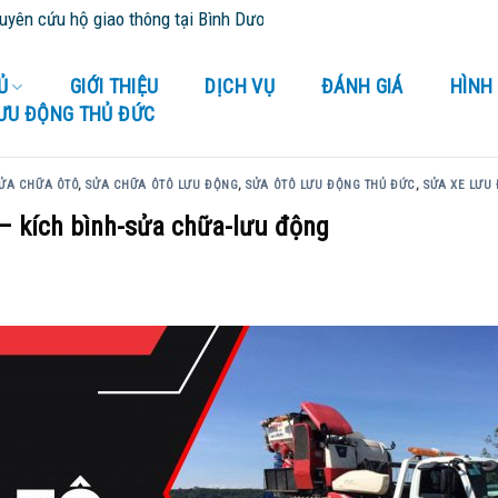
ao thông tại Bình Dương và tỉnh thành lân cận - Cứu Hộ 24/24
Ủ
GIỚI THIỆU
DỊCH VỤ
ĐÁNH GIÁ
HÌNH
LƯU ĐỘNG THỦ ĐỨC
ỬA CHỮA ÔTÔ
,
SỬA CHỮA ÔTÔ LƯU ĐỘNG
,
SỬA ÔTÔ LƯU ĐỘNG THỦ ĐỨC
,
SỬA XE LƯU
 – kích bình-sửa chữa-lưu động