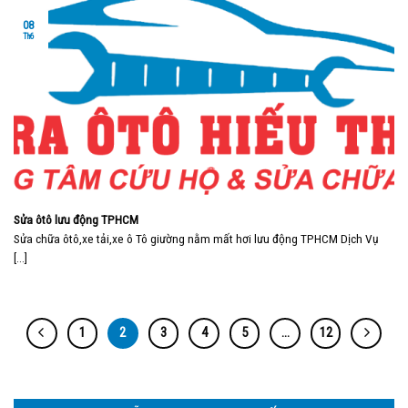
08
Th6
Sửa ôtô lưu động TPHCM
Sửa chữa ôtô,xe tải,xe ô Tô giường nằm mất hơi lưu động TPHCM Dịch Vụ
[...]
1
2
3
4
5
…
12