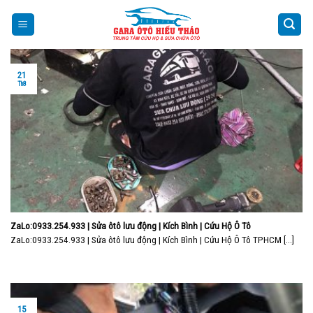
Skip
to
content
21
Th8
ZaLo:0933.254.933 | Sửa ôtô lưu động | Kích Bình | Cứu Hộ Ô Tô
ZaLo:0933.254.933 | Sửa ôtô lưu động | Kích Bình | Cứu Hộ Ô Tô TPHCM [...]
15