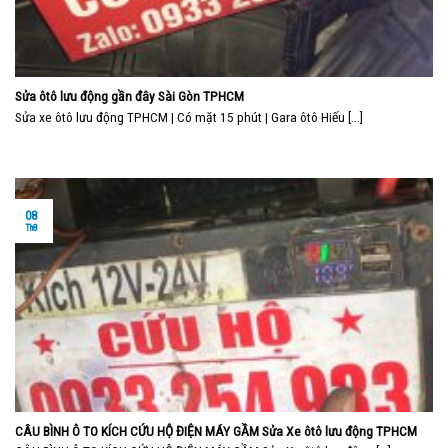
Sửa ôtô lưu động gần đây Sài Gòn TPHCM
Sửa xe ôtô lưu động TPHCM | Có mặt 15 phút | Gara ôtô Hiếu [...]
08
Th8
CÂU BÌNH Ô TO KÍCH CỨU HỘ ĐIỆN MÁY GẦM Sửa Xe ôtô lưu động TPHCM