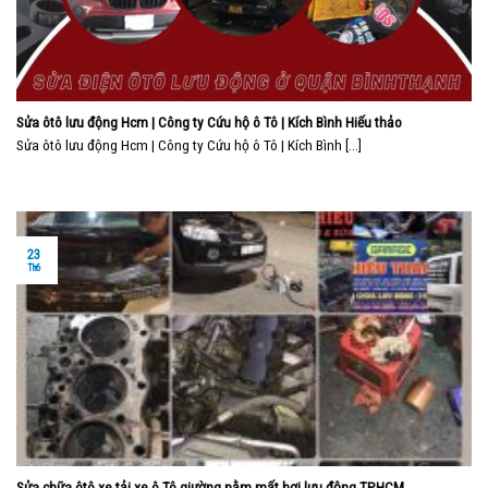
Sửa ôtô lưu động Hcm | Công ty Cứu hộ ô Tô | Kích Bình Hiếu thảo
Sửa ôtô lưu động Hcm | Công ty Cứu hộ ô Tô | Kích Bình [...]
23
Th6
Sửa chữa ôtô xe tải xe ô Tô giường nằm mất hơi lưu động TPHCM