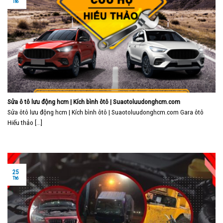
Th6
Sửa ô tô lưu động hcm | Kích bình ôtô | Suaotoluudonghcm.com
Sửa ôtô lưu động hcm | Kích bình ôtô | Suaotoluudonghcm.com Gara ôtô
Hiếu thảo [...]
25
Th6