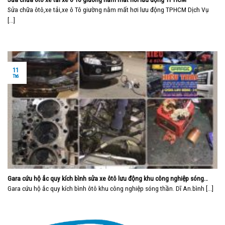
Sửa chữa ôtô,xe tải,xe ô Tô giường nằm mất hơi lưu động TPHCM Dịch Vụ
[...]
11
Th6
Gara cứu hộ ắc quy kích bình sửa xe ôtô lưu động khu công nghiệp sóng
thần bình dương
Gara cứu hộ ắc quy kích bình ôtô khu công nghiệp sóng thần. Dĩ An.bình [...]