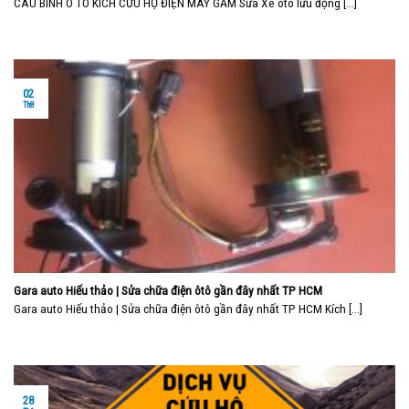
CÂU BÌNH Ô TO KÍCH CỨU HỘ ĐIỆN MÁY GẦM Sửa Xe ôtô lưu động [...]
02
Th8
Gara auto Hiếu thảo | Sửa chữa điện ôtô gần đây nhất TP HCM
Gara auto Hiếu thảo | Sửa chữa điện ôtô gần đây nhất TP HCM Kích [...]
28