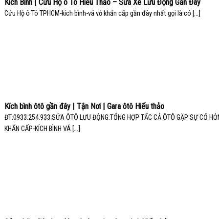
Kích Bình | Cứu Hộ ô Tô Hiếu Thảo – Sửa Xe Lưu Động Gần Đây
Cứu Hộ ô Tô TPHCM-kích bình-vá vỏ khẩn cấp gần đây nhất gọi là có [...]
Kích bình ôtô gần đây | Tận Nơi | Gara ôtô Hiếu thảo
ĐT:0933.254.933:SỬA ÔTÔ LƯU ĐỘNG.TỔNG HỢP TẤC CẢ ÔTÔ GẶP SỰ CỐ HỎ
KHẨN CẤP-KÍCH BÌNH VÁ [...]