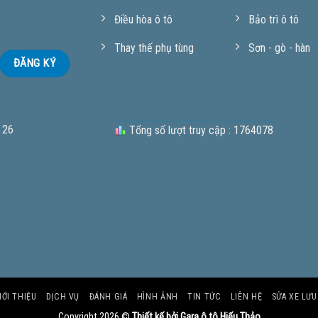
Điều hòa ô tô
Bảo trì ô tô
Thay thế phụ tùng
Sơn - gò - hàn
 26
Tổng số lượt truy cập : 1764078
IỚI THIỆU
DỊCH VỤ
ĐÁNH GIÁ
HÌNH ẢNH
TIN TỨC
LIÊN HỆ
SỬA XE LƯ
Copyright 2026 ©
Thiết kế bởi Gara ô tô Hiếu Thảo