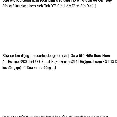
Sửa ôtô lưu động hcm Kích Bình ÔTô Cứu Hộ ô Tô Sửa Xe Gần Đây
Sửa ôtô lưu động hcm Kích Bình ÔTô Cứu Hộ ô Tô vn Sửa Xe [...]
Sửa xe lưu động | suaxeluudong.com.vn | Gara ôtô Hiếu thảo Hcm
An Hotline: 0933.254.933 Email: Huynhkimhieu251286@gmail.com HỖ TRỢ S
lưu động quận 1 Sửa xe lưu động [...]