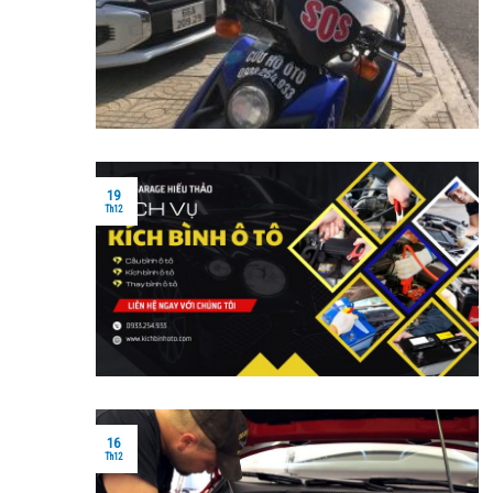
19
Th12
16
Th12