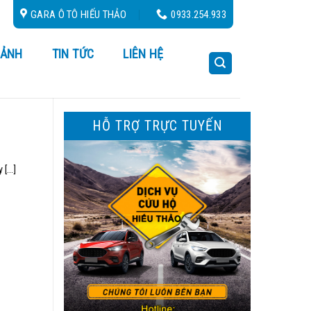
GARA Ô TÔ HIẾU THẢO
0933.254.933
 ẢNH
TIN TỨC
LIÊN HỆ
HỖ TRỢ TRỰC TUYẾN
...]