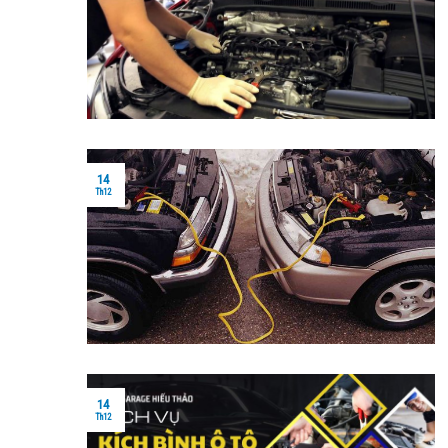
14
Th12
14
Th12