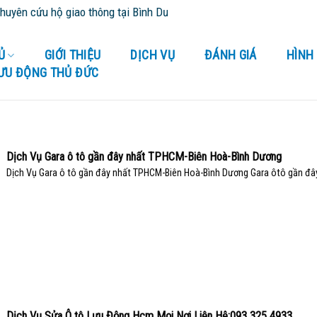
 hộ giao thông tại Bình Dương và tỉnh thành lân cận - Cứu Hộ 24/24
Ủ
GIỚI THIỆU
DỊCH VỤ
ĐÁNH GIÁ
HÌNH
LƯU ĐỘNG THỦ ĐỨC
Dịch Vụ Gara ô tô gần đây nhất TPHCM-Biên Hoà-Bình Dương
Dịch Vụ Gara ô tô gần đây nhất TPHCM-Biên Hoà-Bình Dương Gara ôtô gần đây [
Dịch Vụ Sửa Ô tô Lưu Động Hcm Mọi Nơi Liên Hệ:093 325 4933