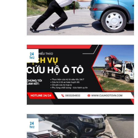
24
Th12
24
Th12