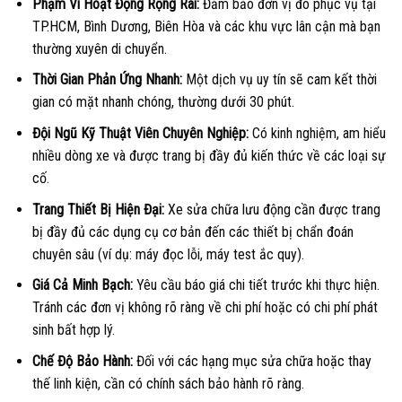
Phạm Vi Hoạt Động Rộng Rãi:
Đảm bảo đơn vị đó phục vụ tại
TP.HCM, Bình Dương, Biên Hòa và các khu vực lân cận mà bạn
thường xuyên di chuyển.
Thời Gian Phản Ứng Nhanh:
Một dịch vụ uy tín sẽ cam kết thời
gian có mặt nhanh chóng, thường dưới 30 phút.
Đội Ngũ Kỹ Thuật Viên Chuyên Nghiệp:
Có kinh nghiệm, am hiểu
nhiều dòng xe và được trang bị đầy đủ kiến thức về các loại sự
cố.
Trang Thiết Bị Hiện Đại:
Xe sửa chữa lưu động cần được trang
bị đầy đủ các dụng cụ cơ bản đến các thiết bị chẩn đoán
chuyên sâu (ví dụ: máy đọc lỗi, máy test ắc quy).
Giá Cả Minh Bạch:
Yêu cầu báo giá chi tiết trước khi thực hiện.
Tránh các đơn vị không rõ ràng về chi phí hoặc có chi phí phát
sinh bất hợp lý.
Chế Độ Bảo Hành:
Đối với các hạng mục sửa chữa hoặc thay
thế linh kiện, cần có chính sách bảo hành rõ ràng.