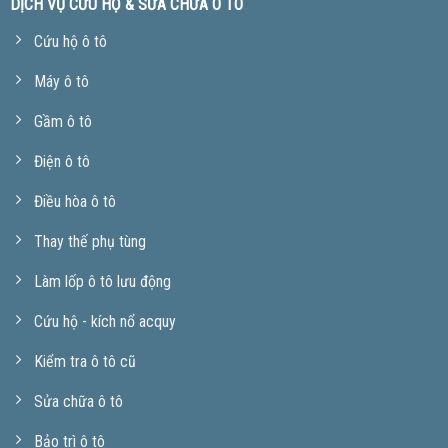
DỊCH VỤ CỨU HỘ & SỬA CHỮA Ô TÔ
Cứu hộ ô tô
Máy ô tô
Gầm ô tô
Điện ô tô
Điều hòa ô tô
Thay thế phụ tùng
Làm lốp ô tô lưu động
Cứu hộ - kích nổ acquy
Kiểm tra ô tô cũ
Sửa chữa ô tô
Bảo trì ô tô