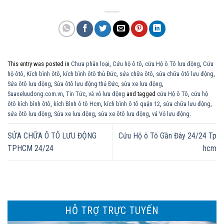
This entry was posted in
Chưa phân loại
,
Cứu hộ ô tô
,
cứu Hộ ô Tô lưu động
,
Cứu
hộ ôtô
,
Kích bình ôtô
,
kích bình ôtô thủ Đức
,
sửa chữa ôtô
,
sửa chữa ôtô lưu động
,
Sửa ôtô lưu động
,
Sửa ôtô lưu động thủ Đức
,
sửa xe lưu động
,
Suaxeluudong.com.vn
,
Tin Tức
,
vá vỏ lưu động
and tagged
cứu Hộ ô Tô
,
cứu hộ
ôtô kích bình ôtô
,
kích Bình ô tô Hcm
,
kích bình ô tô quận 12
,
sửa chữa lưu động
,
sửa ôtô lưu động
,
Sửa xe lưu động
,
sửa xe ôtô lưu động
,
vá Vỏ lưu động
.
SỬA CHỮA Ô TÔ LƯU ĐỘNG
Cứu Hộ ô Tô Gần Đây 24/24 Tp
TPHCM 24/24
hcm
HỖ TRỢ TRỰC TUYẾN