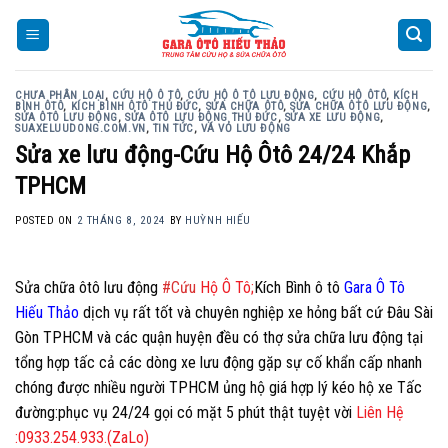
Skip
to
content
CHƯA PHÂN LOẠI
,
CỨU HỘ Ô TÔ
,
CỨU HỘ Ô TÔ LƯU ĐỘNG
,
CỨU HỘ ÔTÔ
,
KÍCH
BÌNH ÔTÔ
,
KÍCH BÌNH ÔTÔ THỦ ĐỨC
,
SỬA CHỮA ÔTÔ
,
SỬA CHỮA ÔTÔ LƯU ĐỘNG
,
SỬA ÔTÔ LƯU ĐỘNG
,
SỬA ÔTÔ LƯU ĐỘNG THỦ ĐỨC
,
SỬA XE LƯU ĐỘNG
,
SUAXELUUDONG.COM.VN
,
TIN TỨC
,
VÁ VỎ LƯU ĐỘNG
Sửa xe lưu động-Cứu Hộ Ôtô 24/24 Khắp
TPHCM
POSTED ON
2 THÁNG 8, 2024
BY
HUỲNH HIẾU
Sửa chữa ôtô lưu động
#Cứu
Hộ Ô Tô;
Kích Bình ô tô
Gara Ô Tô
Hiếu Thảo
dịch vụ rất tốt và chuyên nghiệp xe hỏng bất cứ Đâu Sài
Gòn TPHCM và các quận huyện đều có thợ sửa chữa lưu động tại
tổng hợp tấc cả các dòng xe lưu động gặp sự cố khẩn cấp nhanh
chóng được nhiều người TPHCM ủng hộ giá hợp lý kéo hộ xe Tấc
đường:phục vụ 24/24 gọi có mặt 5 phút thật tuyệt vời
Liên Hệ
:0933.254.933.(ZaLo)