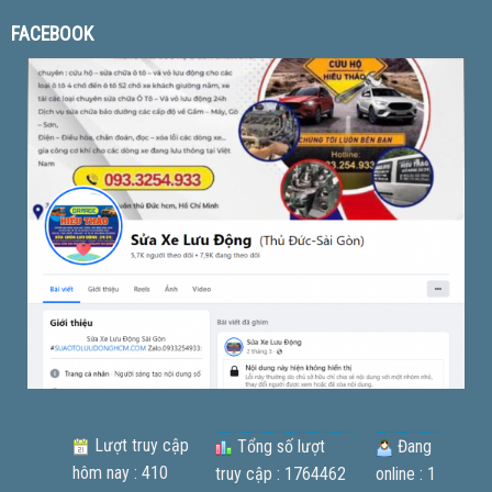
FACEBOOK
Lượt truy cập
Tổng số lượt
Đang
hôm nay : 410
truy cập : 1764462
online : 1