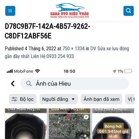
Skip
to
content
D78C9B7F-142A-4B57-9262-
C8DF12ABF56E
Published
4 Tháng 6, 2022
at
750 × 1334
in
DV Sửa xe lưu động
gần đây nhất Liên Hệ:0933 254 933