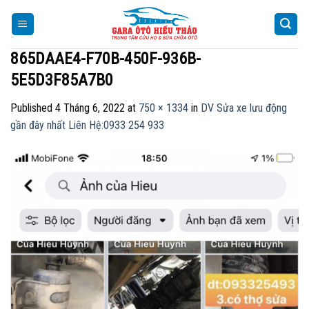
Skip
to
content
865DAAE4-F70B-450F-936B-
5E5D3F85A7B0
Published
4 Tháng 6, 2022
at
750 × 1334
in
DV Sửa xe lưu động
gần đây nhất Liên Hệ:0933 254 933