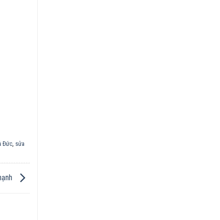
ủ Đức
,
sửa
Thạnh