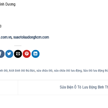
Bình Dương
3
.com.vn
,
suaotoluudonghcm.com
ình ôtô
,
kích bình ôtô thủ Đức
,
sửa chữa ôtô
,
sửa chữa ôtô lưu động
,
Sửa ôtô lưu động th
Sửa Điện Ô Tô Lưu Động Bình 