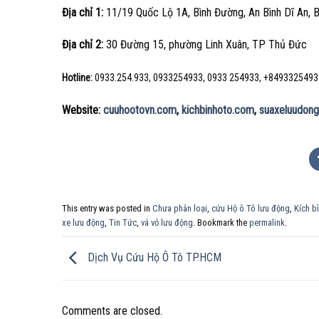
Địa chỉ 1:
11/19 Quốc Lộ 1A, Bình Đường, An Bình Dĩ An, 
Địa chỉ 2:
30 Đường 15, phường Linh Xuân, TP Thủ Đức
Hotline:
0933.254.933, 0933254933, 0933 254933, +8493325493
Website:
cuuhootovn.com
,
kichbinhoto.com
,
suaxeluudong
This entry was posted in
Chưa phân loại
,
cứu Hộ ô Tô lưu động
,
Kích b
xe lưu động
,
Tin Tức
,
vá vỏ lưu động
. Bookmark the
permalink
.
Dịch Vụ Cứu Hộ Ô Tô TP.HCM
Comments are closed.