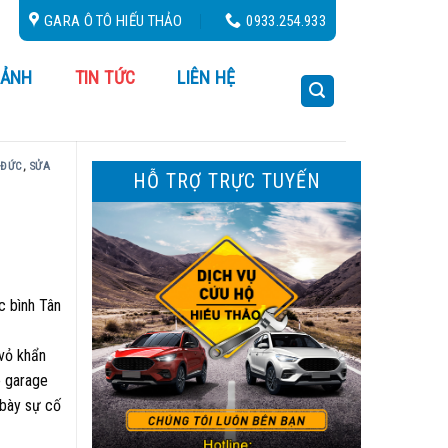
 24/24
GARA Ô TÔ HIẾU THẢO
0933.254.933
 ẢNH
TIN TỨC
LIÊN HỆ
 ĐỨC
,
SỬA
HỖ TRỢ TRỰC TUYẾN
c bình Tân
 vỏ khẩn
o garage
 bày sự cố