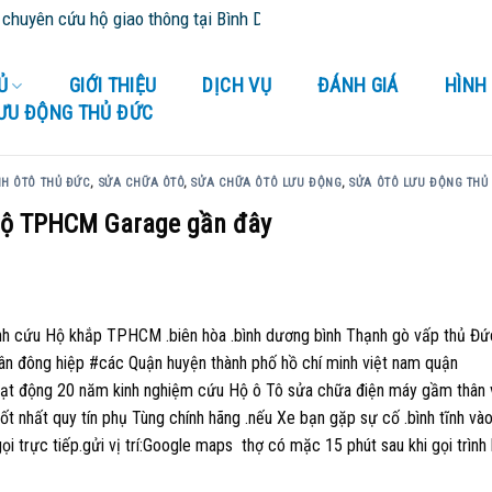
ên cứu hộ giao thông tại Bình Dương và tỉnh thành lân cận - Cứu Hộ
Ủ
GIỚI THIỆU
DỊCH VỤ
ĐÁNH GIÁ
HÌNH
LƯU ĐỘNG THỦ ĐỨC
NH ÔTÔ THỦ ĐỨC
,
SỬA CHỮA ÔTÔ
,
SỬA CHỮA ÔTÔ LƯU ĐỘNG
,
SỬA ÔTÔ LƯU ĐỘNG THỦ
Hộ TPHCM Garage gần đây
ình cứu Hộ khắp TPHCM .biên hòa .bình dương bình Thạnh gò vấp thủ Đứ
n đông hiệp #các Quận huyện thành phố hồ chí minh việt nam quận
 hoạt động 20 năm kinh nghiệm cứu Hộ ô Tô sửa chữa điện máy gầm thân
tốt nhất quy tín phụ Tùng chính hãng .nếu Xe bạn gặp sự cố .bình tĩnh và
rực tiếp.gửi vị trí:Google maps thợ có mặc 15 phút sau khi gọi trình