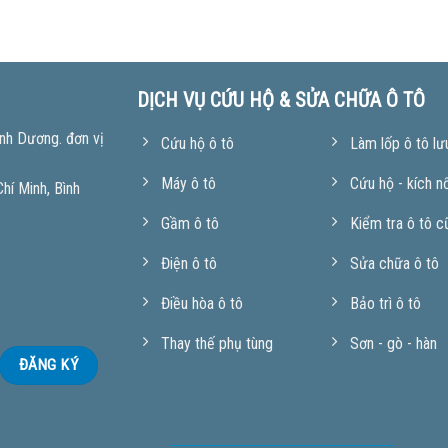
DỊCH VỤ CỨU HỘ & SỬA CHỮA Ô TÔ
nh Dương. đơn vị
Cứu hộ ô tô
Làm lốp ô tô lư
Máy ô tô
Cứu hộ - kích n
í Minh, Bình
Gầm ô tô
Kiểm tra ô tô c
Điện ô tô
Sửa chữa ô tô
Điều hòa ô tô
Bảo trì ô tô
Thay thế phụ tùng
Sơn - gò - hàn