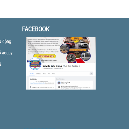
FACEBOOK
u động
ổ acquy
ũ