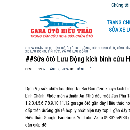
Skip
Chúng tôi chuy
to
content
TRANG CH
SỬA XE 
CHƯA PHÂN LOẠI
,
CỨU HỘ Ô TÔ LƯU ĐỘNG
,
KÍCH BÌNH ÔTÔ
,
KÍCH BÌ
XE LƯU ĐỘNG
,
TIN TỨC
,
VÁ VỎ LƯU ĐỘNG
##Sửa ôtô Lưu Động kích bình cứu 
POSTED ON
6 THÁNG 2, 2026
BY
HUỲNH HIẾU
Dịch Vụ sửa chữa lưu động tại Sài Gòn đêm khuya kích b
bình Chánh .#hóc môn #thuận An #thủ dầu một #an Phú Tâ
1.2.3.4.5.6.7.8.9.10.11.12 garage ôtô gần đây Hiếu thảo
cấp trên đường giá rẻ hợp lý nhất hiện nay top 1 gần đây 
Hiếu thảo Google Facebook YouTube ZaLo:0933254933 gọi t
cần giúp đỡ