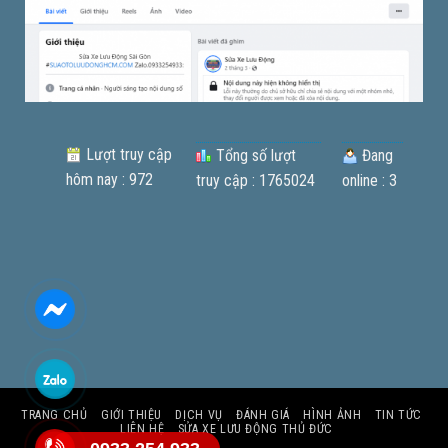
Lượt truy cập
Tổng số lượt
Đang
hôm nay : 972
truy cập : 1765024
online : 3
TRANG CHỦ
GIỚI THIỆU
DỊCH VỤ
ĐÁNH GIÁ
HÌNH ẢNH
TIN TỨC
LIÊN HỆ
SỬA XE LƯU ĐỘNG THỦ ĐỨC