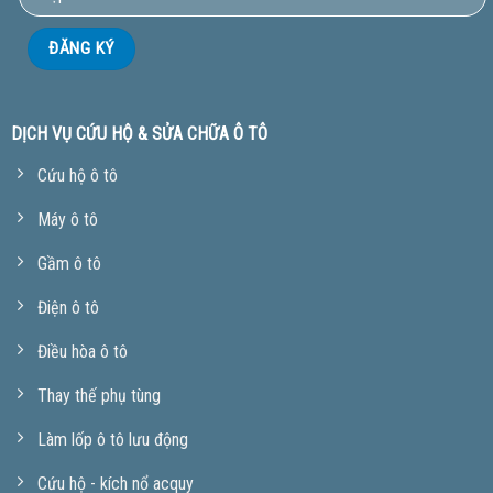
DỊCH VỤ CỨU HỘ & SỬA CHỮA Ô TÔ
Cứu hộ ô tô
Máy ô tô
Gầm ô tô
Điện ô tô
Điều hòa ô tô
Thay thế phụ tùng
Làm lốp ô tô lưu động
Cứu hộ - kích nổ acquy