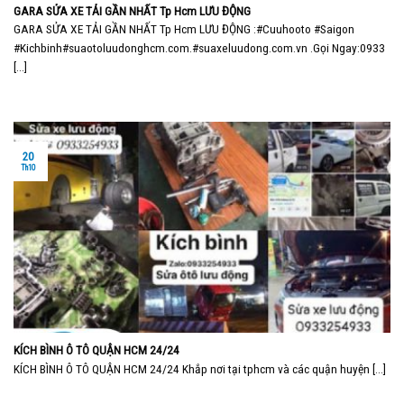
GARA SỬA XE TẢI GẦN NHẤT Tp Hcm LƯU ĐỘNG
GARA SỬA XE TẢI GẦN NHẤT Tp Hcm LƯU ĐỘNG :#Cuuhooto #Saigon
#Kichbinh#suaotoluudonghcm.com.#suaxeluudong.com.vn .Gọi Ngay:0933
[...]
20
Th10
KÍCH BÌNH Ô TÔ QUẬN HCM 24/24
KÍCH BÌNH Ô TÔ QUẬN HCM 24/24 Khắp nơi tại tphcm và các quận huyện [...]