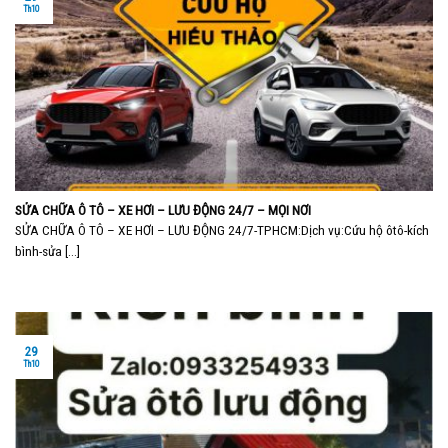
Th10
SỬA CHỮA Ô TÔ – XE HƠI – LƯU ĐỘNG 24/7 – MỌI NƠI
SỬA CHỮA Ô TÔ – XE HƠI – LƯU ĐỘNG 24/7-TPHCM:Dịch vụ:Cứu hộ ôtô-kích
bình-sửa [...]
29
Th10