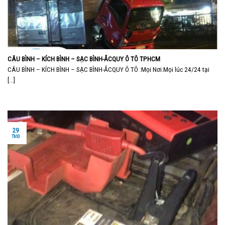
CÂU BÌNH – KÍCH BÌNH – SẠC BÌNH-ẮCQUY Ô TÔ TPHCM
CÂU BÌNH – KÍCH BÌNH – SẠC BÌNH-ẮCQUY Ô TÔ :Mọi Nơi.Mọi lúc 24/24 tại
[...]
29
Th10