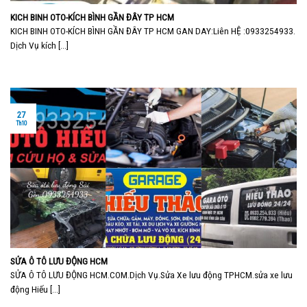
KICH BINH OTO-KÍCH BÌNH GẦN ĐÂY TP HCM
KICH BINH OTO-KÍCH BÌNH GẦN ĐÂY TP HCM GAN DAY:Liên HỆ :0933254933.
Dịch Vụ kích [...]
27
Th10
SỬA Ô TÔ LƯU ĐỘNG HCM
SỬA Ô TÔ LƯU ĐỘNG HCM.COM.Dịch Vụ.Sửa Xe lưu động TPHCM.sửa xe lưu
động Hiếu [...]