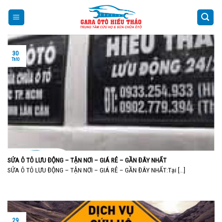
Skip
to
content
30
Th10
SỬA Ô TÔ LƯU ĐỘNG – TẬN NƠI – GIÁ RẺ – GẦN ĐÂY NHẤT
SỬA Ô TÔ LƯU ĐỘNG – TẬN NƠI – GIÁ RẺ – GẦN ĐÂY NHẤT:Tại [...]
29