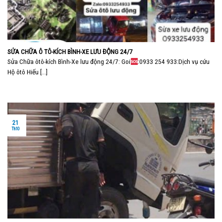
SỬA CHỮA Ô TÔ-KÍCH BÌNH-XE LƯU ĐỘNG 24/7
Sửa Chữa ôtô-kích Bình-Xe lưu động 24/7: Goi
:0933 254 933:Dịch vụ cứu
Hộ ôtô Hiếu [...]
21
Th10