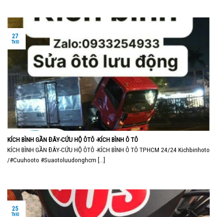
27
Th10
KÍCH BÌNH GẦN ĐÂY-CỨU HỘ ÔTÔ -KÍCH BÌNH Ô TÔ
KÍCH BÌNH GẦN ĐÂY-CỨU HỘ ÔTÔ -KÍCH BÌNH Ô TÔ TPHCM 24/24 Kichbinhoto
/#Cuuhooto #Suaotoluudonghcm [...]
25
Th10