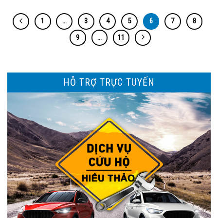
1
…
3
4
5
6
7
8
9
…
11
HỖ TRỢ TRỰC TUYẾN