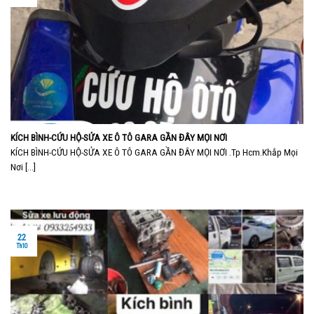
KÍCH BÌNH-CỨU HỘ-SỬA XE Ô TÔ GARA GẦN ĐÂY MỌI NƠI
KÍCH BÌNH-CỨU HỘ-SỬA XE Ô TÔ GARA GẦN ĐÂY MỌI NƠI .Tp Hcm.Khắp Mọi
Nơi [...]
22
Th10