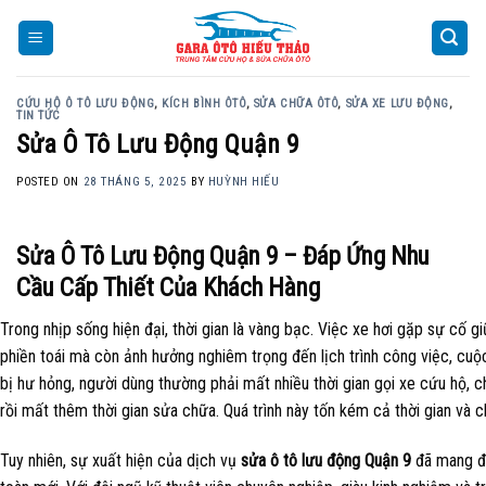
Skip
to
content
CỨU HỘ Ô TÔ LƯU ĐỘNG
,
KÍCH BÌNH ÔTÔ
,
SỬA CHỮA ÔTÔ
,
SỬA XE LƯU ĐỘNG
,
TIN TỨC
Sửa Ô Tô Lưu Động Quận 9
POSTED ON
28 THÁNG 5, 2025
BY
HUỲNH HIẾU
Sửa Ô Tô Lưu Động Quận 9 – Đáp Ứng Nhu
Cầu Cấp Thiết Của Khách Hàng
Trong nhịp sống hiện đại, thời gian là vàng bạc. Việc xe hơi gặp sự cố 
phiền toái mà còn ảnh hưởng nghiêm trọng đến lịch trình công việc, cuộc
bị hư hỏng, người dùng thường phải mất nhiều thời gian gọi xe cứu hộ, c
rồi mất thêm thời gian sửa chữa. Quá trình này tốn kém cả thời gian và ch
Tuy nhiên, sự xuất hiện của dịch vụ
sửa ô tô lưu động Quận 9
đã mang đế