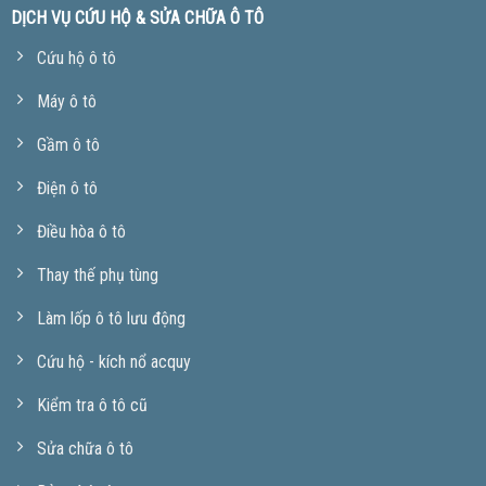
DỊCH VỤ CỨU HỘ & SỬA CHỮA Ô TÔ
Cứu hộ ô tô
Máy ô tô
Gầm ô tô
Điện ô tô
Điều hòa ô tô
Thay thế phụ tùng
Làm lốp ô tô lưu động
Cứu hộ - kích nổ acquy
Kiểm tra ô tô cũ
Sửa chữa ô tô