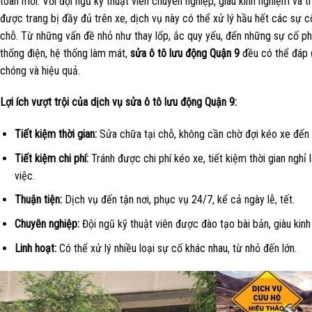
toàn mới. Với đội ngũ kỹ thuật viên chuyên nghiệp, giàu kinh nghiệm và tr
được trang bị đầy đủ trên xe, dịch vụ này có thể xử lý hầu hết các sự 
chỗ. Từ những vấn đề nhỏ như thay lốp, ắc quy yếu, đến những sự cố p
thống điện, hệ thống làm mát,
sửa ô tô lưu động Quận 9
đều có thể đáp 
chóng và hiệu quả.
Lợi ích vượt trội của dịch vụ sửa ô tô lưu động Quận 9:
Tiết kiệm thời gian:
Sửa chữa tại chỗ, không cần chờ đợi kéo xe đến 
Tiết kiệm chi phí:
Tránh được chi phí kéo xe, tiết kiệm thời gian ngh
việc.
Thuận tiện:
Dịch vụ đến tận nơi, phục vụ 24/7, kể cả ngày lễ, tết.
Chuyên nghiệp:
Đội ngũ kỹ thuật viên được đào tạo bài bản, giàu kinh
Linh hoạt:
Có thể xử lý nhiều loại sự cố khác nhau, từ nhỏ đến lớn.