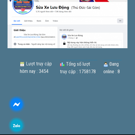
Lượt truy cập
Tổng số lượt
Đang
hôm nay : 3454
truy cập : 1758178
online : 8