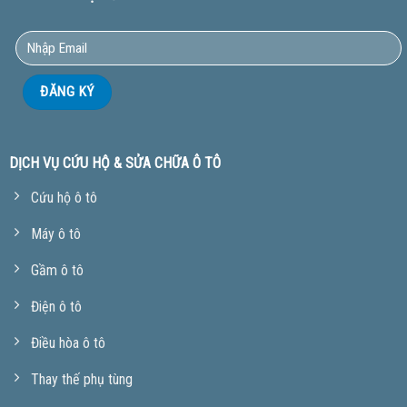
DỊCH VỤ CỨU HỘ & SỬA CHỮA Ô TÔ
Cứu hộ ô tô
Máy ô tô
Gầm ô tô
Điện ô tô
Điều hòa ô tô
Thay thế phụ tùng