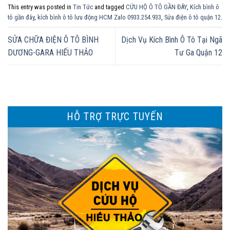
This entry was posted in
Tin Tức
and tagged
CỨU HỘ Ô TÔ GẦN ĐÂY
,
Kích bình ô
tô gần đây
,
kích bình ô tô lưu động HCM Zalo 0933.254.933
,
Sửa điện ô tô quận 12
.
SỬA CHỮA ĐIỆN Ô TÔ BÌNH
Dịch Vụ Kích Bình Ô Tô Tại Ngã
DƯƠNG-GARA HIẾU THẢO
Tư Ga Quận 12
HỖ TRỢ TRỰC TUYẾN