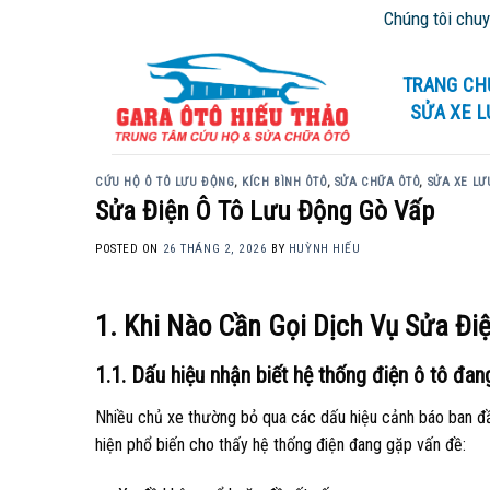
Skip
Chúng tôi chuyên cứu hộ giao t
to
content
TRANG CH
SỬA XE 
CỨU HỘ Ô TÔ LƯU ĐỘNG
,
KÍCH BÌNH ÔTÔ
,
SỬA CHỮA ÔTÔ
,
SỬA XE LƯ
Sửa Điện Ô Tô Lưu Động Gò Vấp
POSTED ON
26 THÁNG 2, 2026
BY
HUỲNH HIẾU
1. Khi Nào Cần Gọi Dịch Vụ Sửa Đi
1.1. Dấu hiệu nhận biết hệ thống điện ô tô đa
Nhiều chủ xe thường bỏ qua các dấu hiệu cảnh báo ban đầ
hiện phổ biến cho thấy hệ thống điện đang gặp vấn đề: