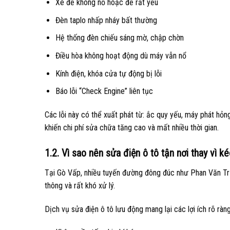
Xe đề không nổ hoặc đề rất yếu
Đèn taplo nhấp nháy bất thường
Hệ thống đèn chiếu sáng mờ, chập chờn
Điều hòa không hoạt động dù máy vẫn nổ
Kính điện, khóa cửa tự động bị lỗi
Báo lỗi “Check Engine” liên tục
Các lỗi này có thể xuất phát từ: ắc quy yếu, máy phát hỏn
khiến chi phí sửa chữa tăng cao và mất nhiều thời gian.
1.2. Vì sao nên sửa điện ô tô tận nơi thay vì k
Tại Gò Vấp, nhiều tuyến đường đông đúc như Phan Văn Tr
thông và rất khó xử lý.
Dịch vụ sửa điện ô tô lưu động mang lại các lợi ích rõ ràng