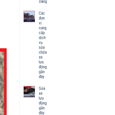
Dàng
Các
đơn
vị
cung
cấp
dịch
vụ
sửa
chữa
xe
lưu
động
gần
đây
Sửa
xe
lưu
động
gần
đây: