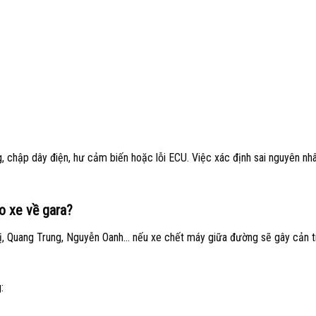
g, chập dây điện, hư cảm biến hoặc lỗi ECU. Việc xác định sai nguyên nh
éo xe về gara?
ị, Quang Trung, Nguyễn Oanh… nếu xe chết máy giữa đường sẽ gây cản t
: