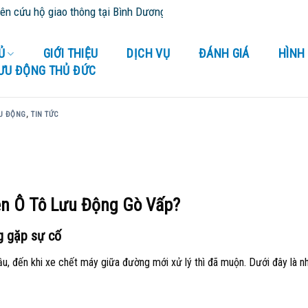
hông tại Bình Dương và tỉnh thành lân cận - Cứu Hộ 24/24
Ủ
GIỚI THIỆU
DỊCH VỤ
ĐÁNH GIÁ
HÌNH
LƯU ĐỘNG THỦ ĐỨC
U ĐỘNG
,
TIN TỨC
ện Ô Tô Lưu Động Gò Vấp?
ng gặp sự cố
u, đến khi xe chết máy giữa đường mới xử lý thì đã muộn. Dưới đây là n