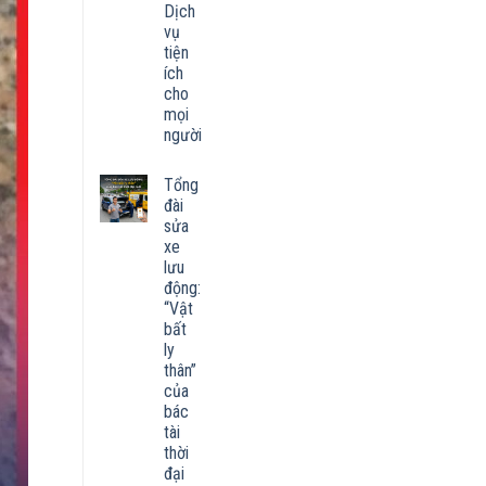
Dịch
vụ
tiện
ích
cho
mọi
người
Tổng
đài
sửa
xe
lưu
động:
“Vật
bất
ly
thân”
của
bác
tài
thời
đại