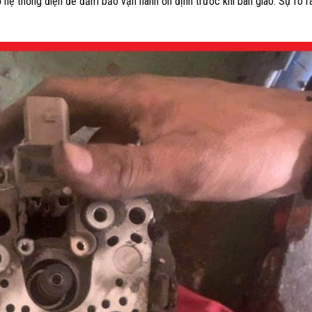
ộ hệ thống điện để đảm bảo vận hành ổn định trước khi bàn giao. Sự rõ r