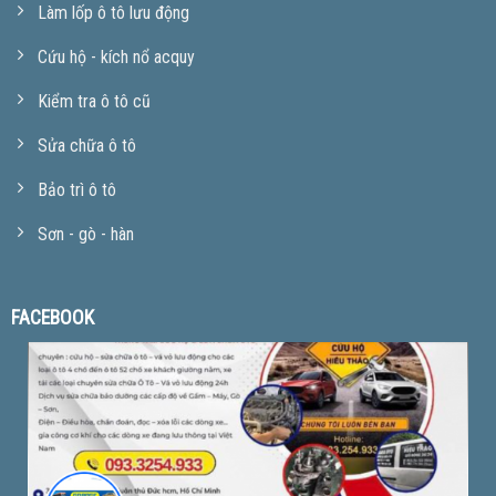
Làm lốp ô tô lưu động
Cứu hộ - kích nổ acquy
Kiểm tra ô tô cũ
Sửa chữa ô tô
Bảo trì ô tô
Sơn - gò - hàn
FACEBOOK