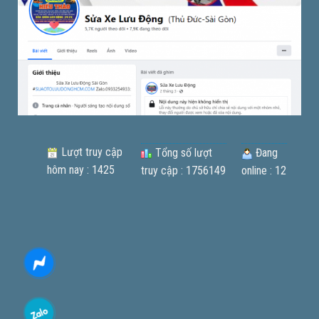
Lượt truy cập
Tổng số lượt
Đang
hôm nay : 1425
truy cập : 1756149
online : 12