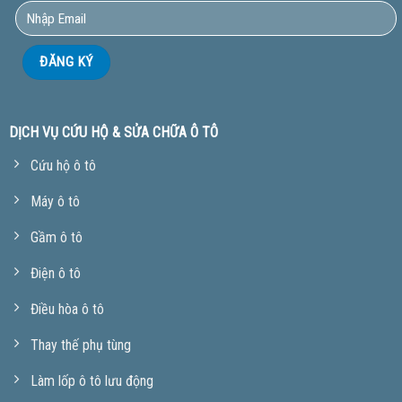
DỊCH VỤ CỨU HỘ & SỬA CHỮA Ô TÔ
Cứu hộ ô tô
Máy ô tô
Gầm ô tô
Điện ô tô
Điều hòa ô tô
Thay thế phụ tùng
Làm lốp ô tô lưu động