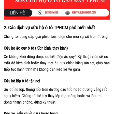
2. Các dịch vụ cứu hộ ô tô TPHCM phổ biến nhất
Chúng tôi cung cấp giải pháp toàn diện cho mọi sự cố trên đường:
Cứu hộ ắc quy ô tô (Kích bình, thay bình)
Xe không khởi động được do hết điện ắc quy? Kỹ thuật viên sẽ có
mặt để kích bình hoặc thay mới ắc quy chính hãng tận nơi, giúp bạn
tiếp tục hành trình mà không cần kéo xe về gara.
Cứu hộ lốp ô tô tận nơi
Sự cố nổ lốp, thủng lốp trên đường cao tốc hoặc đường vắng rất
nguy hiểm. Chúng tôi hỗ trợ thay lốp dự phòng hoặc vá lốp lưu
động nhanh chóng, đúng kỹ thuật.
Kéo xe, cẩu xe về gara hoặc hãng