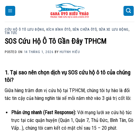
Skip
to
content
CỨU HỘ Ô TÔ LƯU ĐỘNG
,
KÍCH BÌNH ÔTÔ
,
SỬA CHỮA ÔTÔ
,
SỬA XE LƯU ĐỘNG
,
TIN TỨC
SOS Cứu Hộ Ô Tô Gần Đây TPHCM
POSTED ON
14 THÁNG 1, 2026
BY
HUỲNH HIẾU
1. Tại sao nên chọn dịch vụ SOS cứu hộ ô tô của chúng
tôi?
Giữa hàng trăm đơn vị cứu hộ tại TP.HCM, chúng tôi tự hào là đối
tác tin cậy của hàng nghìn tài xế mỗi năm nhờ vào 3 giá trị cốt lõi:
Phản ứng nhanh (Fast Response):
Với mạng lưới xe cứu hộ túc
trực tại các quận huyện (Quận 1, Quận 7, Thủ Đức, Bình Tân, Gò
Vấp…), chúng tôi cam kết có mặt chỉ sau 15 – 20 phút.