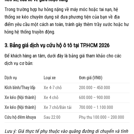
Trong trường hợp hư hỏng nặng về máy móc hoặc tai nạn, hệ
thống xe kéo chuyên dụng sẽ đưa phương tiện của bạn về địa
điểm yêu cầu một cách an toàn, tránh gây thêm trầy xước hoặc hư
hỏng hệ thống truyền động.
3. Bảng giá dịch vụ cứu hộ ô tô tại TP.HCM 2026
Để khách hàng an tâm, dưới đây là bảng giá tham khảo cho các
dịch vụ cơ bản:
Dịch vụ
Loại xe
Đơn giá (VNĐ)
Kích bình/Thay lốp
Xe 4-7 chỗ
200.000 – 450.000
Xe kéo (Nội thành)
Xe 4 chỗ
600.000 – 900.000
Xe kéo (Nội thành)
Xe 7 chỗ/Bán tải
700.000 – 1.100.000
Cứu hộ đêm khuya
Sau 22:00
Phụ thu 100.000 – 200.000
Lưu ý: Giá thực tế phụ thuộc vào quãng đường di chuyển và tình