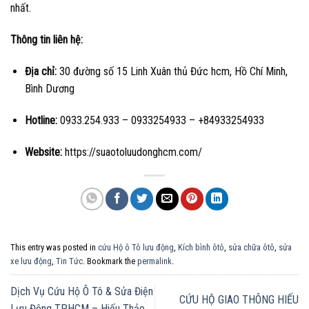
nhất.
Thông tin liên hệ:
Địa chỉ:
30 đường số 15 Linh Xuân thủ Đức hcm, Hồ Chí Minh,
Bình Dương
Hotline:
0933.254.933 – 0933254933 – +84933254933
Website:
https://suaotoluudonghcm.com/
This entry was posted in
cứu Hộ ô Tô lưu động
,
Kích bình ôtô
,
sửa chữa ôtô
,
sửa
xe lưu động
,
Tin Tức
. Bookmark the
permalink
.
Dịch Vụ Cứu Hộ Ô Tô & Sửa Điện
CỨU HỘ GIAO THÔNG HIẾU
Lưu Động TP.HCM – Hiếu Thảo