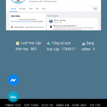
Lượt truy cập
Tổng số lượt
Đang
hôm nay : 865
truy cập : 1764917
online : 9
TRANG CHỦ
GIỚI THIỆU
DỊCH VỤ
ĐÁNH GIÁ
HÌNH ẢNH
TIN TỨC